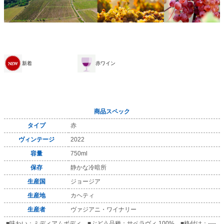
新着
赤ワイン
商品スペック
タイプ
赤
ヴィンテージ
2022
容量
750ml
保存
静かな冷暗所
生産国
ジョージア
生産地
カヘティ
生産者
ヴァジアニ・ワイナリー
■味わい：ミディアムボディ ■ぶどう品種：サペラヴィ 100% ■格付け：----