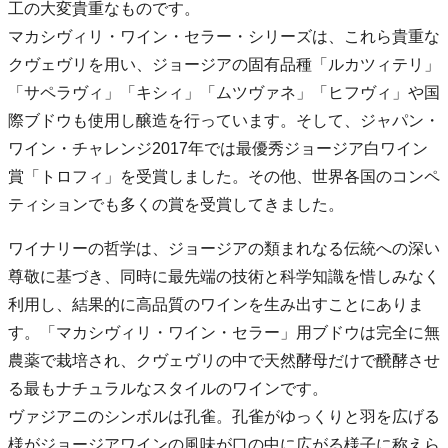
工の大変貴重なものです。
マカシヴィリ・ワイン・セラー・シリーズは、これら貴重な
クヴェヴリを用い、ジョージアの固有品種「ルカツィテリ」
「サペラヴィ」「キシィ」「ムツヴァネ」「ヒフヴィ」や国
際ブドウも使用し醸造を行っています。そして、ジャパン・
ワイン・チャレンジ2017年では最優秀ジョージア白ワイン
賞「トロフィ」を受賞しました。その他、世界各国のコンペ
ティションでも多くの賞を受賞してきました。
ワイナリーの哲学は、ジョージアの類まれなる伝統への深い
尊敬に基づき、同時に最先端の技術と科学知識を惜しみなく
利用し、結果的に高品質のワインを生み出すことにありま
す。「マカシヴィリ・ワイン・セラー」用ブドウは完全に無
農薬で栽培され、クヴェヴリの中で天然酵母だけで醗酵させ
る最もナチュラルなスタイルのワインです。
ヴァジアニのシンボルは孔雀。孔雀がゆっくりと羽を広げる
様がジョージアワインの風味が口の中に広がる様子に称えら