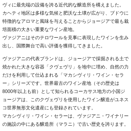
ヴィに最先端の設備を誇る近代的な醸造所を構えました。
カヘティ地区は多様な気候と肥沃な土壌が広がり、ブドウに
特徴的なアロマと風味を与えることからジョージアで最も栽
培面積の大きい重要なワイン産地。
ヴァジアニはそのテロワールを見事に表現したワインを生み
出し、国際舞台で高い評価を獲得してきました。
ヴァジアニの代表ブランドは、ジョージアで採掘される土で
焼かれた大きな容器「クヴェヴリ」を地中に埋め、自然の力
だけを利用して仕込まれる「マカシヴィリ・ワイン・セラ
ー」シリーズです。世界最古のワイン産地（その歴史は
8000年以上も前）として知られるコーカサス地方の小国ジ
ョージアは、このクヴェヴリを使用したワイン醸造がユネス
コ世界無形文化遺産にも登録されています。
マカシヴィリ・ワイン・セラーは、ヴァジアニ・ワイナリー
の施設の中にある醸造所（マラニ）で古い歴史を誇ります。