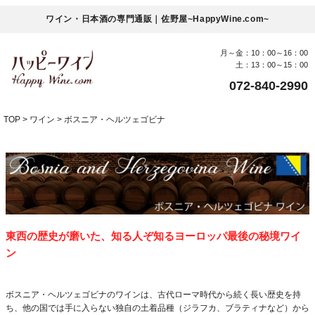
ワイン・日本酒の専門通販｜佐野屋~HappyWine.com~
月～金：10：00～16：00
土：13：00～15：00
072-840-2990
TOP
ワイン
ボスニア・ヘルツェゴビナ
東西の歴史が磨いた、知る人ぞ知るヨーロッパ最後の秘境ワイ
ン
ボスニア・ヘルツェゴビナのワインは、古代ローマ時代から続く長い歴史を持
ち、他の国では手に入らない独自の土着品種（ジラフカ、ブラティナなど）から