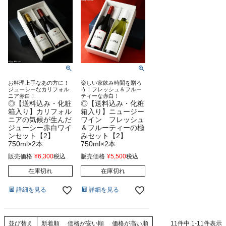
お料理上手なあの方に！
楽しい家飲み時間を贈ろ
ジューシーなカリフォル
う！フレッシュ＆フルー
ニア赤白！
ティーな赤白！
◎【送料込み・化粧
◎【送料込み・化粧
箱入り】カリフォル
箱入り】ニュージー
ニアの気候が生んだ
ワイン フレッシュ
ジューシー赤白ワイ
＆フルーティーの極
ンセット【2】
みセット【2】
750ml×2本
750ml×2本
販売価格
¥
6,300
税込
販売価格
¥
5,500
税込
在庫切れ
在庫切れ
詳細を見る
詳細を見る
新着順
価格が安い順
価格が高い順
11
件中
1
-
11
件表示
並び替え