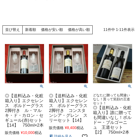
新着順
価格が安い順
価格が高い順
11
件中
1
-
11
件表示
並び替え
◎【送料込み・化粧
◎【送料込み・化粧
どなたに贈っても間違い
なし！貰って笑顔の王道
箱入り】エクセレン
箱入り】エクセレン
セット！
ス ボルドーグラス
ス ボルドーグラス
◎【送料込み・化粧
2脚付き ル・マル
2脚付き コンスタ
箱入り】誰に贈って
キ・ド・カロン・セ
ンシア・グレン ス
も間違いなし！ボル
ギュール(赤)セット
リーセット【14】
ドー・ブルゴーニ
【14】 750ml×2本
ュ 王道セット
販売価格
¥
8,400
税込
【2】 750ml×2本
販売価格
¥
10,000
税込
詳細を見る