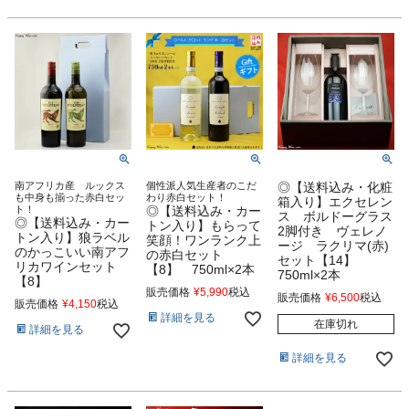
南アフリカ産 ルックス
個性派人気生産者のこだ
◎【送料込み・化粧
も中身も揃った赤白セッ
わり赤白セット！
箱入り】エクセレン
ト！
◎【送料込み・カー
ス ボルドーグラス
◎【送料込み・カー
トン入り】もらって
2脚付き ヴェレノ
トン入り】狼ラベル
笑顔！ワンランク上
ージ ラクリマ(赤)
のかっこいい南アフ
の赤白セット
セット【14】
リカワインセット
【8】 750ml×2本
750ml×2本
【8】
販売価格
¥
5,990
税込
販売価格
¥
6,500
税込
販売価格
¥
4,150
税込
詳細を見る
在庫切れ
詳細を見る
詳細を見る