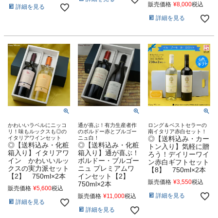
販売価格
¥
8,000
税込
詳細を見る
詳細を見る
かわいいラベルにニッコ
通が喜ぶ！有力生産者作
ロング＆ベストセラーの
リ！味もルックスも◎の
のボルドー赤とブルゴー
南イタリア赤白セット！
イタリアワインセット
ニュ白！
◎【送料込み・カー
◎【送料込み・化粧
◎【送料込み・化粧
トン入り】気軽に贈
箱入り】イタリアワ
箱入り】通が喜ぶ！
ろう！デイリーワイ
イン かわいいルッ
ボルドー・ブルゴー
ン赤白ギフトセット
クスの実力派セット
ニュ プレミアムワ
【8】 750ml×2本
【2】 750ml×2本
インセット【2】
販売価格
¥
3,550
税込
750ml×2本
販売価格
¥
5,600
税込
詳細を見る
販売価格
¥
11,000
税込
詳細を見る
詳細を見る