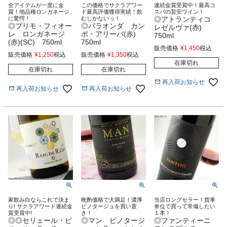
全アイテムが一度に金
この価格でサクラアワー
連続金賞受賞中！最高コ
賞！地品種ロンガネージ
ド最高評価獲得実績！飲
スパの旨安ワイン！
に驚愕！
むしかないっ！
◎アトランティコ
◎プリモ・フィオー
◎バラオンダ カン
レゼルヴァ(赤)
レ ロンガネージ
ポ・アリーバ(赤)
750ml
(赤)(SC) 750ml
750ml
販売価格
¥
1,450
税込
販売価格
¥
1,250
税込
販売価格
¥
1,350
税込
在庫切れ
在庫切れ
在庫切れ
再入荷お知らせ
再入荷お知らせ
再入荷お知らせ
家飲み白ならこれで決ま
晩酌価格で大満足！濃厚
当店ロングセラー！貨車
り! サクラアワード連続金
ピノタージュを買い置
単位で買って常備したい
賞受賞中!
き！
１本！
◎◎セリェール・ピ
◎マン ピノタージ
◎ファンティーニ