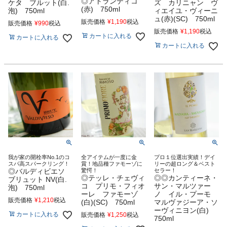
◎アトランティコ
ケタ ブルット(白.
ズ カリニャン ヴ
(赤) 750ml
泡) 750ml
ィエイユ・ヴィーニ
ュ(赤)(SC) 750ml
販売価格
¥
1,190
税込
販売価格
¥
990
税込
販売価格
¥
1,190
税込
カートに入れる
カートに入れる
カートに入れる
我が家の開栓率No.1のコ
全アイテムが一度に金
プロ１位選出実績！デイ
スパ高スパークリング！
賞！地品種ファモーゾに
リーの超ロング＆ベスト
◎バルディビエソ
驚愕！
セラー！
◎テッレ・チェヴィ
◎◎カンティーネ・
ブリュット NV(白.
コ プリモ・フィオ
サン・マルツァー
泡) 750ml
ーレ ファモーゾ
ノ イル・プーモ
販売価格
¥
1,210
税込
(白)(SC) 750ml
マルヴァジーア・ソ
ーヴィニヨン(白)
カートに入れる
販売価格
¥
1,250
税込
750ml