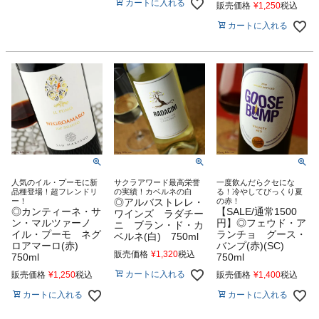
カートに入れる
販売価格
¥
1,250
税込
カートに入れる
人気のイル・プーモに新
サクラアワード最高栄誉
一度飲んだらクセにな
品種登場！超フレンドリ
の実績！カベルネの白
る！冷やしてびっくり夏
ー！
◎アルバストレレ・
の赤！
◎カンティーネ・サ
【SALE/通常1500
ワインズ ラダチー
ン・マルツァーノ
円】◎フェウド・ア
ニ ブラン・ド・カ
イル・プーモ ネグ
ランチョ グース・
ベルネ(白) 750ml
ロアマーロ(赤)
バンプ(赤)(SC)
販売価格
¥
1,320
税込
750ml
750ml
カートに入れる
販売価格
¥
1,250
税込
販売価格
¥
1,400
税込
カートに入れる
カートに入れる