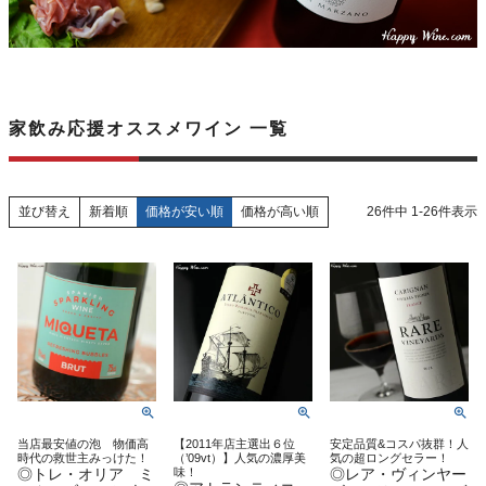
家飲み応援オススメワイン 一覧
新着順
価格が安い順
価格が高い順
26
件中
1
-
26
件表示
並び替え
当店最安値の泡 物価高
【2011年店主選出６位
安定品質&コスパ抜群！人
時代の救世主みっけた！
（’09vt）】人気の濃厚美
気の超ロングセラー！
◎トレ・オリア ミ
味！
◎レア・ヴィンヤー