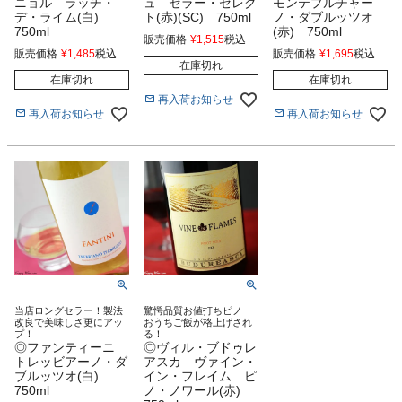
ニョル ラッチ・
ュ セラー・セレク
モンテプルチャー
デ・ライム(白)
ト(赤)(SC) 750ml
ノ・ダブルッツオ
750ml
(赤) 750ml
販売価格
¥
1,515
税込
販売価格
¥
1,485
税込
販売価格
¥
1,695
税込
在庫切れ
在庫切れ
在庫切れ
再入荷お知らせ
再入荷お知らせ
再入荷お知らせ
当店ロングセラー！製法
驚愕品質お値打ちピノ
改良で美味しさ更にアッ
おうちご飯が格上げされ
プ！
る！
◎ファンティーニ
◎ヴィル・ブドゥレ
トレッビアーノ・ダ
アスカ ヴァイン・
ブルッツオ(白)
イン・フレイム ピ
750ml
ノ・ノワール(赤)