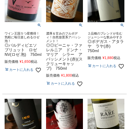
ワイン王国５つ星獲得！
濃厚＆甘みのフルボデ
２品種のブレンドが生む
気軽に毎日楽しめるロゼ
ィ！自然放置系アパッシ
ジューシーな飲みやすさ
泡！
メント！
◎ボデガス・アタラ
◎バルディビエソ
◎◎ビーニャ・ファ
ヤ ラヤ(赤)
ブリュット ロゼ
レルニア ドンナ・
750ml
NV(ロゼ.泡) 750ml
マリア シラー ア
販売価格
¥
1,880
税込
パッシメント(赤)(ス
販売価格
¥
1,650
税込
クリューキャッ
カートに入れる
プ) 750ml
カートに入れる
販売価格
¥
1,800
税込
カートに入れる