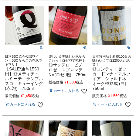
日本BBQ協会公認ワイ
楽しい＆美味しい泡なら
日本特別品！新樽100％の
ン！BBQならこの赤泡で
これっ！ロゼ泡で乾杯！
味わいにプロ2200人が絶
キマリ！
◎サンテロ ピノ・
賛！
【SALE/通常1550
◎コンティ・ゼッ
ロゼ スプマンテ
円】◎メディチ・エ
カ ドンナ・マルツ
NV(ロゼ.泡) 750ml
ルミーテ ランブル
ィア シャルドネ
販売価格
¥
1,500
税込
スコ キューイング
オーク樽熟成 (白)
(赤.泡) 750ml
750ml
カートに入れる
販売価格
¥
1,450
税込
販売価格
¥
1,550
税込
カートに入れる
カートに入れる