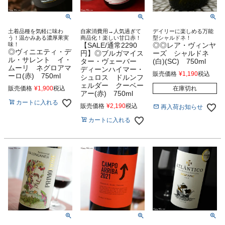
土着品種を気軽に味わ
自家消費用→人気過ぎて
デイリーに楽しめる万能
う！温かみある濃厚果実
商品化！楽しい甘口赤！
型シャルドネ！
味！
【SALE/通常2290
◎◎レア・ヴィンヤ
◎ヴィニエティ・デ
円】◎ブルガマイス
ーズ シャルドネ
ル・サレント イ・
ター・ヴェーバー
(白)(SC) 750ml
ムーリ ネグロアマ
ディーンハイマー・
販売価格
¥
1,190
税込
ーロ(赤) 750ml
シュロス ドルンフ
ェルダー クーベー
販売価格
¥
1,900
税込
在庫切れ
アー(赤) 750ml
カートに入れる
販売価格
¥
2,190
税込
再入荷お知らせ
カートに入れる