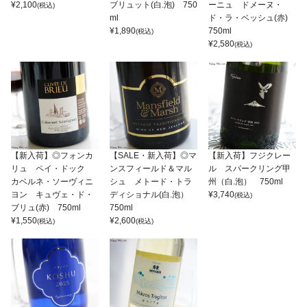
¥
2,100
ブリュット(白.泡) 750
ーニュ ドメーヌ・
(税込)
ml
ド・ラ・ベッシュ(赤)
¥
1,890
750ml
(税込)
¥
2,580
(税込)
【新入荷】◎フォンカ
【SALE・新入荷】◎マ
【新入荷】フジクレー
リュ ペイ・ドック
ンスフィールド＆マル
ル スパークリング甲
カベルネ・ソーヴィニ
シュ メトード・トラ
州（白.泡） 750ml
ヨン キュヴェ・ド・
ディショナル(白.泡）
¥
3,740
(税込)
ブリュ(赤) 750ml
750ml
¥
1,550
¥
2,600
(税込)
(税込)