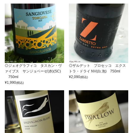
◎ジェオグラフィコ タスカン・ヴ
◎ザルデット プロセッコ エクス
ァイブス サンジョベーゼ(赤)(SC)
トラ・ドライ NV(白.泡) 750ml
750ml
¥
2,090
(税込)
¥
1,990
(税込)