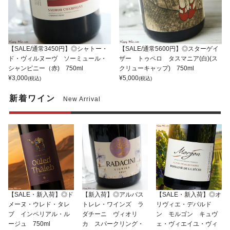
【SALE/通常3450円】◎シャトー・
【SALE/通常5600円】◎スターゲイ
ド・ヴィルヌーヴ ソーミュール・
ザー トゥペロ タスマニア(白)(ス
シャンピニー（赤) 750ml
クリューキャップ) 750ml
¥
3,000
¥
5,000
(税込)
(税込)
新着ワイン
New Arrival
【SALE・新入荷】◎ド
【新入荷】◎アルバス
【SALE・新入荷】◎オ
メーヌ・ウレド・タレ
トレレ・ワインズ ラ
リヴィエ・デパルド
ブ インペリアル・ル
ダチーニ ヴィオリ
ン モルゴン キュヴ
ージュ 750ml
カ スパークリング・
ェ・ヴィエイユ・ヴィ