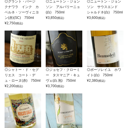
◎グラント・バージ
◎ニュートン・ジョン
◎ニュートン・ジョン
クナワラ インク カ
ソン アルバリーニョ
ソン サウスエンド
ベルネ・ソーヴィニヨ
(白) 750ml
シャルドネ(白) 750ml
ン(赤)(SC) 750ml
¥
3,850
¥
3,600
(税込)
(税込)
¥
2,750
(税込)
◎シャトー・ド・セグ
◎ジョセフ・クローミ
◎ボーソレイユ ホワ
リエス コート・デ
ー タスマニア・キュ
イト(白) 750ml
ュ・ローヌ(赤) 750ml
ヴェ(白.泡) 750ml
¥
2,380
(税込)
¥
2,200
¥
3,700
(税込)
(税込)