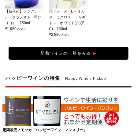
【新入荷】フジクレー
◎ドメーヌ・D・ミガ
ル クラノオト 甲州
ス ミクロス・トリギ
（白） 750ml
トス・ホワイト(白)(S
¥
1,980
C) 750ml
(税込)
¥
2,880
(税込)
新着ワインの一覧をみる
ハッピーワインの特集
Happy Wine's Pickup
定期販売ノモッカ「ハッピーワイン・マンスリー」