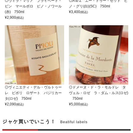
◎ヴィラ・マリア プライベート・
◎A to Z エー・トゥー・ゼット ピ
ビン マールボロ ピノ・ノワール
ノ・グリ(白)(SC) 750ml
(赤) 750ml
¥
3,400
(税込)
¥
2,900
(税込)
◎ヴィニエティ・デル・ヴルトゥー
◎ドメーヌ・ド・ラ・モルドレ タ
レ ピポリ ロザート バジリカー
ヴェル・ロゼ ラ・ダム・ルス(ロゼ)
タ(ロゼ) 750ml
750ml
¥
2,090
¥
5,000
(税込)
(税込)
ジャケ買いでいこう！
Beatiful labels