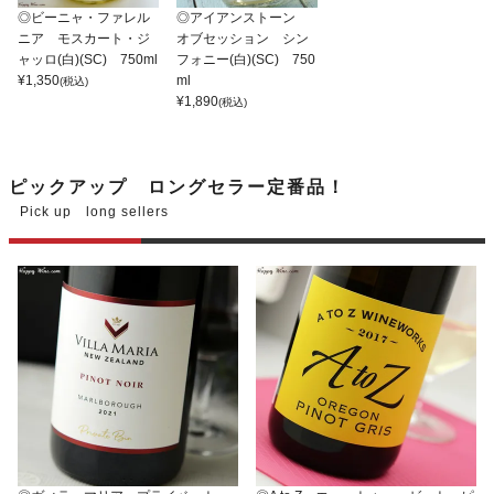
◎ビーニャ・ファレル
◎アイアンストーン
ニア モスカート・ジ
オブセッション シン
ャッロ(白)(SC) 750ml
フォニー(白)(SC) 750
¥
1,350
ml
(税込)
¥
1,890
(税込)
ピックアップ ロングセラー定番品！
Pick up long sellers