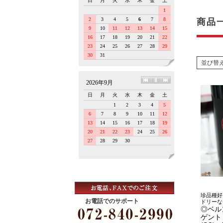
商品
並び替
珍品種好
お電話でのサポート
ドリーな
◎ベル
ゲント