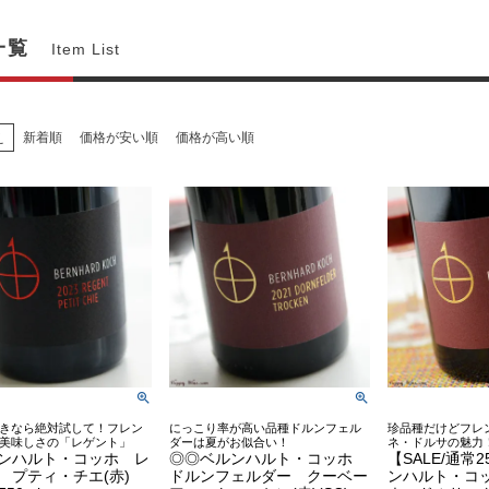
一覧
Item List
え
新着順
価格が安い順
価格が高い順
きなら絶対試して！フレン
にっこり率が高い品種ドルンフェル
珍品種だけどフレ
美味しさの「レゲント」
ダーは夏がお似合い！
ネ・ドルサの魅力
ンハルト・コッホ レ
◎◎ベルンハルト・コッホ
【SALE/通常
 プティ・チエ(赤)
ドルンフェルダー クーベー
ンハルト・コ