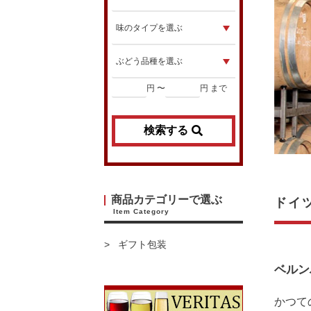
円 〜
円 まで
検索する
商品カテゴリーで選ぶ
ドイ
Item Category
ギフト包装
ベルンハ
かつて