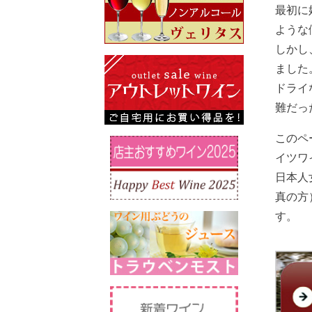
最初に
ような
しかし
ました
ドライ
難だっ
このペ
イツワ
日本人
真の方
す。