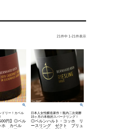
21
件中
1
-
21
件表示
ンドリー！カベル
日本人女性醸造家作！瓶内二次発酵
！
15ヶ月の本格的スパークリング！
2500円】◎ベル
◎ベルンハルト・コッホ リ
ッホ カベル
ースリング ゼクト ブリュ