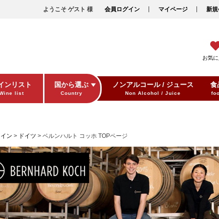
ようこそ ゲスト 様
会員ログイン
マイページ
新規
お気に
インリスト
国から選ぶ
ノンアルコール / ジュース
食
Wine list
Country
Non Alcohol / Juice
fo
ワイン
ドイツ
ベルンハルト コッホ TOPページ