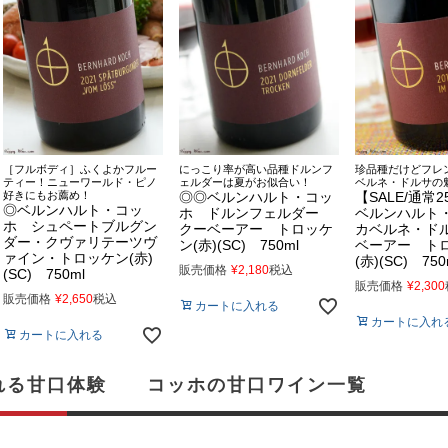
［フルボディ］ふくよかフルー
にっこり率が高い品種ドルンフ
珍品種だけどフレ
ティー！ニューワールド・ピノ
ェルダーは夏がお似合い！
ベルネ・ドルサの
好きにもお薦め！
◎◎ベルンハルト・コッ
【SALE/通常2
◎ベルンハルト・コッ
ホ ドルンフェルダー
ベルンハルト
ホ シュペートブルグン
クーベーアー トロッケ
カベルネ・ド
ダー・クヴァリテーツヴ
ン(赤)(SC) 750ml
ベーアー ト
ァイン・トロッケン(赤)
(赤)(SC) 750
販売価格
¥
2,180
税込
(SC) 750ml
販売価格
¥
2,300
販売価格
¥
2,650
税込
カートに入れる
カートに入れ
カートに入れる
れる甘口体験 コッホの甘口ワイン一覧