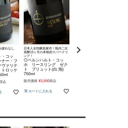
飲み疲れなし
日本人女性醸造家作！瓶内二次
飲み頃お宝品！最も樹齢が古い
お
発酵15ヶ月の本格的スパークリ
区画、樽で発酵、熟成させた格
に
ト・コッ
ング！
上シャルドネ！
◎ベルンハルト・コッ
◎ベルンハルト・コッ
ーナー・フ
ホ リースリング ゼク
ホ ローゼンガルテン・
クヴァリテ
ト ブリュット(白.泡)
シャルドネ・クヴァリテ
・トロッケ
ト
750ml
ーツヴァイン・トロッケ
50ml
(
ン(白) 750ml
販売価格
¥
3,600
税込
税込
販
販売価格
¥
4,400
税込
カートに入れる
る
カートに入れる