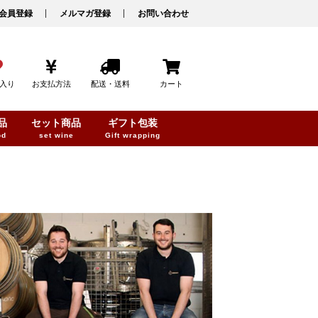
会員登録
メルマガ登録
お問い合わせ
入り
お支払方法
配送・送料
カート
品
セット商品
ギフト包装
od
set wine
Gift wrapping