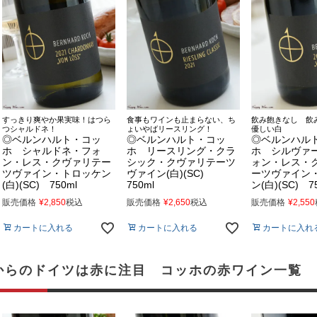
すっきり爽やか果実味！はつら
食事もワインも止まらない、ち
飲み飽きなし 
つシャルドネ！
ょいやばリースリング！
優しい白
◎ベルンハルト・コッ
◎ベルンハルト・コッ
◎ベルンハル
ホ シャルドネ・フォ
ホ リースリング・クラ
ホ シルヴァ
ン・レス・クヴァリテー
シック・クヴァリテーツ
ォン・レス・
ツヴァイン・トロッケン
ヴァイン(白)(SC)
ーツヴァイン
(白)(SC) 750ml
750ml
ン(白)(SC) 7
販売価格
¥
2,850
税込
販売価格
¥
2,650
税込
販売価格
¥
2,550
カートに入れる
カートに入れる
カートに入れ
からのドイツは赤に注目 コッホの赤ワイン一覧