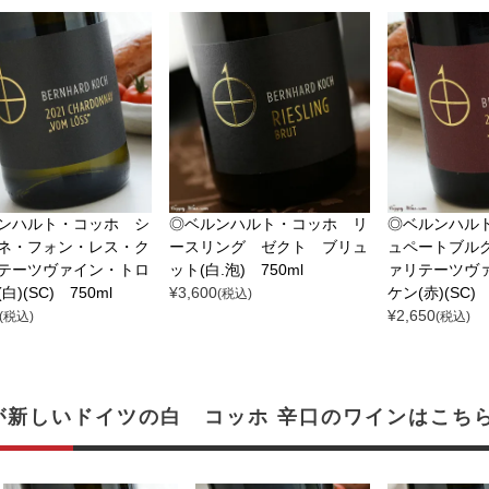
ンハルト・コッホ シ
◎ベルンハルト・コッホ リ
◎ベルンハル
ネ・フォン・レス・ク
ースリング ゼクト ブリュ
ュペートブル
テーツヴァイン・トロ
ット(白.泡) 750ml
ァリテーツヴ
白)(SC) 750ml
¥
3,600
ケン(赤)(SC) 
(税込)
¥
2,650
(税込)
(税込)
が新しいドイツの白 コッホ 辛口のワインはこち