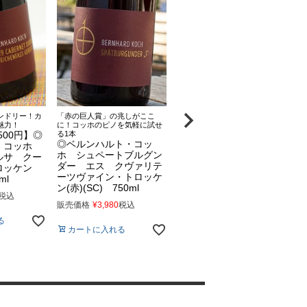
ンドリー！カ
「赤の巨人賞」の兆しがここ
ファルツのピノ・ノワールとい
待
魅力！
に！コッホのピノを気軽に試せ
う新しい選択！
制
500円】◎
る1本
◎ベルンハルト・コッ
◎ベルンハルト・コッ
・コッホ
ホ ヘレンブッケル ピ
ホ シュペートブルグン
ルサ クー
ノ・ノワール クヴァリ
ダー エス クヴァリテ
ロッケン
テーツヴァイン・トロッ
ーツヴァイン・トロッケ
ml
ケン(赤) 750ml
ン(赤)(SC) 750ml
7
税込
販売価格
¥
5,200
税込
販売価格
¥
3,980
税込
販
る
カートに入れる
カートに入れる