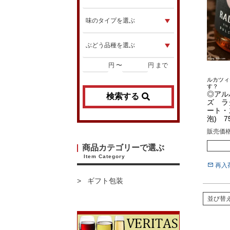
円 〜
円 まで
ルカツィ
す？
◎アル
検索する
ズ ラ
ート・
泡) 75
販売価
商品カテゴリーで選ぶ
Item Category
再入
ギフト包装
並び替