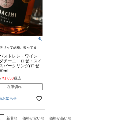
テリって品種、知ってま
バストレレ・ワイン
ダチーニ ロゼ・スイ
スパークリング(ロゼ.
0ml
格
¥
1,650
税込
在庫切れ
荷お知らせ
え
新着順
価格が安い順
価格が高い順