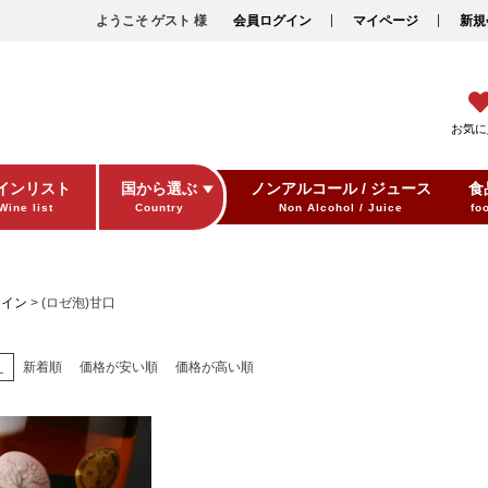
ようこそ ゲスト 様
会員ログイン
マイページ
新規
お気に
インリスト
国から選ぶ
ノンアルコール / ジュース
食
Wine list
Country
Non Alcohol / Juice
fo
ワイン
(ロゼ泡)甘口
え
新着順
価格が安い順
価格が高い順