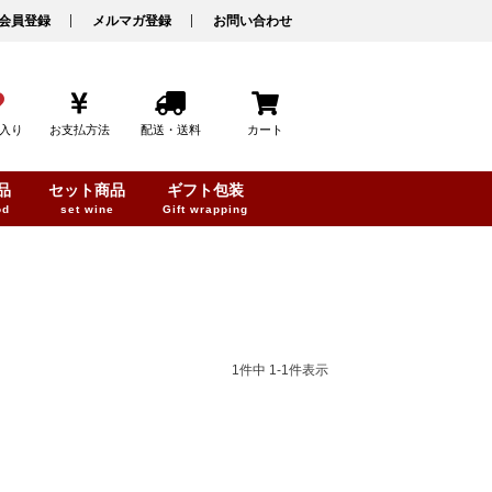
会員登録
メルマガ登録
お問い合わせ
入り
お支払方法
配送・送料
カート
品
セット商品
ギフト包装
od
set wine
Gift wrapping
1
件中
1
-
1
件表示