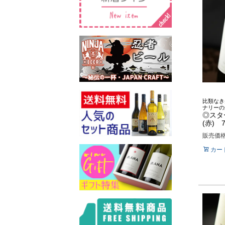
比類なき
ナリーの
◎スタ
(赤) 7
販売価
カー