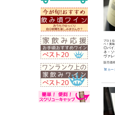
プロ１位
ベ！美味
◎パイ
ネ・ソ
ヴァレー
販売価
カー