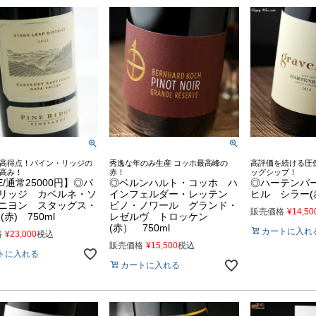
高得点！パイン・リッジの
秀逸な年のみ生産 コッホ最高峰の
高評価を続ける圧
高み！
赤！
ッグシップ！
E/通常25000円】◎パ
◎ベルンハルト・コッホ ハ
◎ハーテンバ
リッジ カベルネ・ソ
インフェルダー・レッテン
ヒル シラー(赤
ニヨン スタッグス・
ピノ・ノワール グランド・
販売価格
¥
14,50
(赤) 750ml
レゼルヴ トロッケン
(赤） 750ml
カートに入れ
格
¥
23,000
税込
販売価格
¥
15,500
税込
トに入れる
カートに入れる