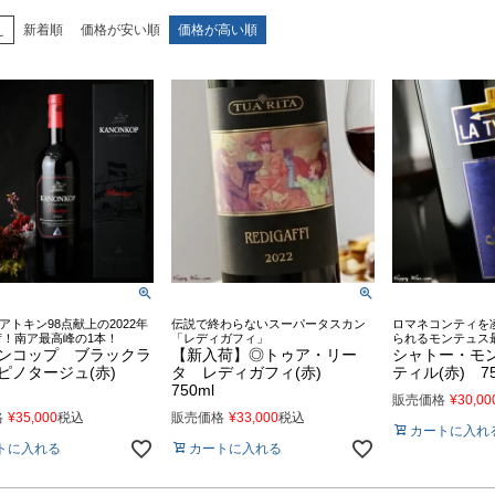
え
新着順
価格が安い順
価格が高い順
アトキン98点献上の2022年
伝説で終わらないスーパータスカン
ロマネコンティを
荷！南ア最高峰の1本！
「レディガフィ」
られるモンテュス
ンコップ ブラックラ
【新入荷】◎トゥア・リー
シャトー・モ
ピノタージュ(赤)
タ レディガフィ(赤)
ティル(赤) 75
750ml
販売価格
¥
30,00
格
¥
35,000
税込
販売価格
¥
33,000
税込
カートに入れ
トに入れる
カートに入れる