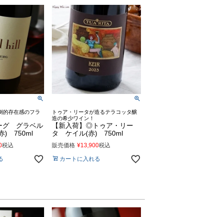
倒的存在感のフラ
トゥア・リータが造るテラコッタ醸
造の希少ワイン！
ーグ グラベル
【新入荷】◎トゥア・リー
) 750ml
タ ケイル(赤) 750ml
0
税込
販売価格
¥
13,900
税込
る
カートに入れる