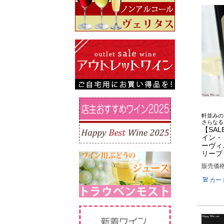
軒並みの
さらなる
【SAL
イン・
ーヴィ
リープ 
販売価
カー