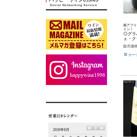
Social Networking Service
南アフリ
イン！
◎グラ
ェ・クラ
販売価
カー