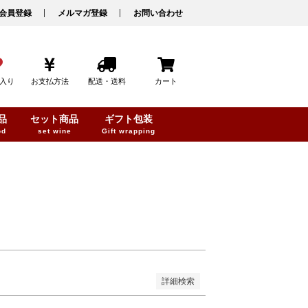
品を表示しない
会員登録
メルマガ登録
お問い合わせ
コード
入り
お支払方法
配送・送料
カート
品
セット商品
ギフト包装
od
set wine
Gift wrapping
みを表示
登録順
価格が安い順
価格が高い順
レビュー順
キーワードヒット順
詳細検索