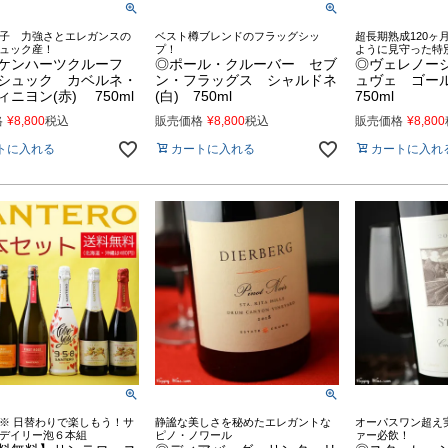
子 力強さとエレガンスの
ベスト樽ブレンドのフラッグシッ
超長期熟成120ヶ
ュック産！
プ！
ように見守った特
ケンハーツクルーフ
◎ポール・クルーバー セブ
◎ヴェレノー
シュック カベルネ・
ン・フラッグス シャルドネ
ュヴェ ゴー
ニヨン(赤) 750ml
(白) 750ml
750ml
格
¥
8,800
税込
販売価格
¥
8,800
税込
販売価格
¥
8,800
トに入れる
カートに入れる
カートに入れ
※ 日替わりで楽しもう！サ
静謐な美しさを秘めたエレガントな
オーパスワン超え
デイリー泡６本組
ピノ・ノワール
ァー必飲！