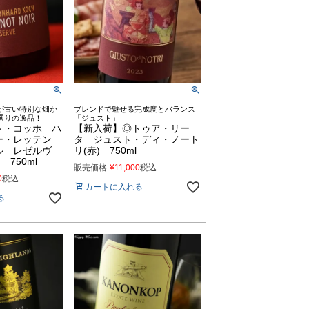
が古い特別な畑か
ブレンドで魅せる完成度とバランス
選りの逸品！
「ジュスト」
ト・コッホ ハ
【新入荷】◎トゥア・リー
ー・レッテン
タ ジュスト・ディ・ノート
ル レゼルヴ
リ(赤) 750ml
 750ml
販売価格
¥
11,000
税込
0
税込
カートに入れる
る