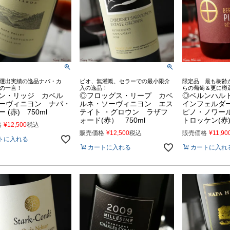
選出実績の逸品ナパ・カ
ビオ、無灌漑、セラーでの最小限介
限定品 最も樹齢
の一言！
入の逸品！
らの葡萄＆更に樽
ン・リッジ カベル
◎フロッグス・リープ カベ
◎ベルンハル
ーヴィニヨン ナパ・
ルネ・ソーヴィニヨン エス
インフェルダ
 (赤) 750ml
テイト ・グロウン ラザフ
ピノ・ノワー
ォード(赤） 750ml
トロッケン(赤)
格
¥
12,500
税込
販売価格
¥
12,500
税込
販売価格
¥
11,90
トに入れる
カートに入れる
カートに入れ