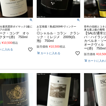
＆最高賛辞ポイヤック1級に
お宝発掘！熟成2009年ヴィンテー
長年の信頼とコネ
アの回答
ジ！
来る最上級の葡萄
ーク・コンデ オゥ
◎シャルル・コラン クラシ
【SALE/通常
ター(赤) 750ml
ック・ミレジメ 2009(白.
パ・ハイラン
泡) 750ml
カベルネ・ソ
格
¥
10,500
税込
オークヴィル
販売価格
¥
10,500
税込
ー(赤) 750ml
トに入れる
カートに入れる
販売価格
¥
10,50
カートに入れ