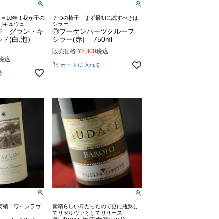
月＝10年！我が子の
７つの椅子 まず最初に試すべきは
別キュヴェ！
シラー！
ジ グラン・キ
◎ブーケンハーツクルーフ
ルド(白.泡）
シラー(赤) 750ml
販売価格
¥
8,800
税込
税込
カートに入れる
る
実績！ワインラヴ
素晴らしい年だったので更に瓶熟し
てリゼルヴァとしてリリース！