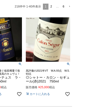
1
2
…
6
218
件中
1
-
40
件表示
凌ぐ低収穫量で造
高評価の2021年VT W.A.93点 W.S.
最高のキュヴェ！
93点
ンテュス ラ・
◎シャトー・カロン・セギュ
0ml
ール(赤)2021 750ml
0
税込
販売価格
¥
25,000
税込
る
カートに入れる