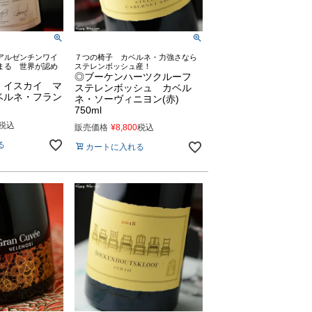
アルゼンチンワイ
７つの椅子 カベルネ・力強さなら
まる 世界が認め
ステレンボッシュ産！
◎ブーケンハーツクルーフ
 イスカイ マ
ステレンボッシュ カベル
ベルネ・フラン
ネ・ソーヴィニヨン(赤)
750ml
税込
販売価格
¥
8,800
税込
る
カートに入れる