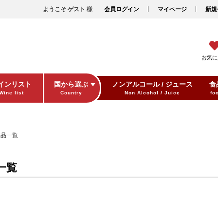
在庫なし商
ようこそ ゲスト 様
会員ログイン
マイページ
新規
商品番号/JAN
格
〜
お気に
バンドル販売
品タグ
セール
限定
再入荷
翌日発送
インリスト
国から選ぶ
ノンアルコール / ジュース
食
イズ
Wine list
Country
Non Alcohol / Juice
fo
予約商品
指定なし
S
M
22.5cm
23.0cm
予約商品の
ラー
並び順
レッド
ブルー
イエロー
商品一覧
新着順
優先度順
一覧
検索