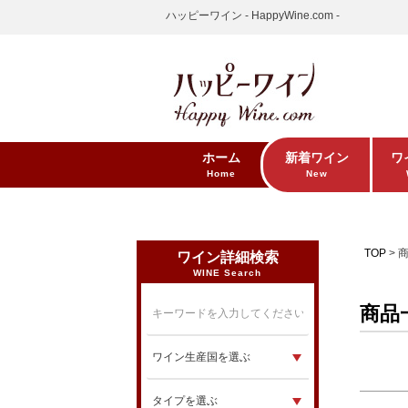
ハッピーワイン - HappyWine.com -
価
商
ホーム
新着ワイン
ワ
サ
Home
New
カ
TOP
ワイン詳細検索
WINE Search
商品