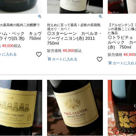
カ最高峰の瓶内二次醗酵ワ
控えめに言って最高！必飲の長期熟
【アルゼンチン】
成カリ・カベ！
ンの真髄ここに極
ハム・ベック キュヴ
◎スターレーン カベルネ・
た逸品
◎トラピチェ
イヴ(白.泡) 750ml
ソーヴィニヨン(赤) 2011
ルベック カ
750ml
格
¥
9,000
税込
(赤) 750ml
販売価格
¥
8,900
税込
トに入れる
販売価格
¥
8,900
カートに入れる
カートに入れ