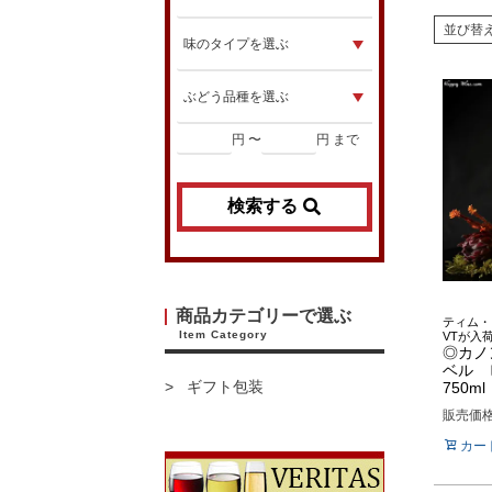
並び替
円 〜
円 まで
検索する
商品カテゴリーで選ぶ
ティム・
Item Category
VTが入
◎カノ
ベル 
ギフト包装
750ml
販売価
カー