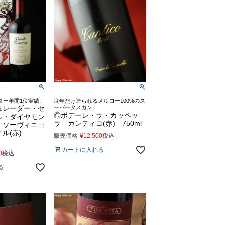
ター年間1位実績！
良年だけ造られるメルロー100%のス
ュレーダー・セ
ーパータスカン！
◎ポデーレ・ラ・カッペッ
ル・ダイヤモン
ラ カンティコ(赤) 750ml
・ソーヴィニヨ
ィル(赤)
販売価格
¥
12,500
税込
カートに入れる
0
税込
る