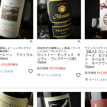
美味しさ！シンデレラワイ
2002年VTの素晴らしい熟成！ワンラ
ワインスペクテイ
最高峰！
ンク上の「プレステージ」
【箱入】◎シ
ーレーン アストラル
◎シャトー・モンテュス キ
ラーズ ダブ
50ml
ュヴェ・プレステージ(赤)
ド カベルネ
750ml
ン オークヴ
格
¥
13,800
税込
750ml
販売価格
¥
13,500
税込
トに入れる
販売価格
¥
12,90
カートに入れる
カートに入れ