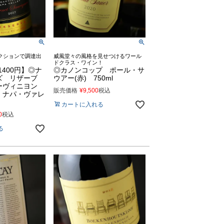
クションで調達出
威風堂々の風格を見せつけるワール
ドクラス・ワイン！
11400円】◎ナ
◎カノンコップ ポール・サ
ズ リザーブ
ウアー(赤) 750ml
ーヴィニヨン
販売価格
¥
9,500
税込
 ナパ・ヴァレ
カートに入れる
0
税込
る