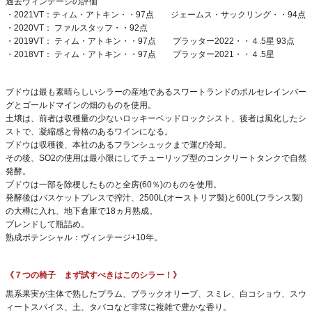
過去ヴィンテージの評価
・2021VT：ティム・アトキン・・97点 ジェームス・サックリング・・94点
・2020VT： ファルスタッフ・・92点
・2019VT： ティム・アトキン・・97点 プラッター2022・・４.5星 93点
・2018VT： ティム・アトキン・・97点 プラッター2021・・４.5星
ブドウは最も素晴らしいシラーの産地であるスワートランドのポルセレインバー
グとゴールドマインの畑のものを使用。
土壌は、前者は収穫量の少ないロッキーベッドロックシスト、後者は風化したシ
ストで、凝縮感と骨格のあるワインになる。
ブドウは収穫後、本社のあるフランシュックまで運び冷却。
その後、SO2の使用は最小限にしてチューリップ型のコンクリートタンクで自然
発酵。
ブドウは一部を除梗したものと全房(60％)のものを使用。
発酵後はバスケットプレスで搾汁、2500L(オーストリア製)と600L(フランス製)
の大樽に入れ、地下倉庫で18ヵ月熟成。
ブレンドして瓶詰め。
熟成ポテンシャル：ヴィンテージ+10年。
《７つの椅子 まず試すべきはこのシラー！》
黒系果実が主体で熟したプラム、ブラックオリーブ、スミレ、白コショウ、スウ
ィートスパイス、土、タバコなど非常に複雑で豊かな香り。