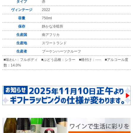
タイプ
赤
ヴィンテージ
2022
容量
750ml
保存
静かな冷暗所
生産国
南アフリカ
生産地
スワートランド
生産者
ブーケンハーツクルーフ
■味わい：フルボディ ■ぶどう品種：シラー ■格付け：----- ■アルコール度
数：14.0%