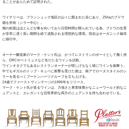
ることがあらためて証明された。
ワイナリーは、フランシュック地区の山々に囲まれた谷にあり、25haのブドウ
畑を所有（シラー中心）。
畑の斜面はほとんどが東を向いており日照時間が限られている為、ブドウの生育
が非常に遅く長い期間を経て成熟される理想的な環境。現在はオーガニック栽培
に移行中。
オーナー醸造家のマーク・ケント氏は、かつてレストランのボーイとして働く傍
ら、DRCやペトリュスなど名だたるワインを試飲。
ワインオタクでもあるレストランオーナーが惜しげもなく彼にワインを振舞う。
中でもギガルのトップ・キュベに衝撃を受けた彼は、南アでローヌスタイルのシ
ラーを造るべくブーケンハーツクルーフを立ち上げる。
24歳でファーストヴィンテージの1996年をリリース。
マーク・ケント氏が造るワインは、力強さと果実味豊かなニューワールド的なニ
ュアンスと、エレガントな旧世界的な両方のニュアンスを持ち合わせている。