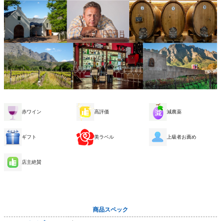
赤ワイン
高評価
減農薬
ギフト
美ラベル
上級者お薦め
店主絶賛
商品スペック