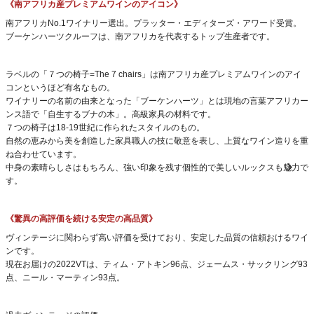
《南アフリカ産プレミアムワインのアイコン》
南アフリカNo.1ワイナリー選出。プラッター・エディターズ・アワード受賞。
ブーケンハーツクルーフは、南アフリカを代表するトップ生産者です。
ラベルの「７つの椅子=The 7 chairs」は南アフリカ産プレミアムワインのアイ
コンというほど有名なもの。
ワイナリーの名前の由来となった「ブーケンハーツ」とは現地の言葉アフリカー
ンス語で「自生するブナの木」。高級家具の材料です。
７つの椅子は18-19世紀に作られたスタイルのもの。
自然の恵みから美を創造した家具職人の技に敬意を表し、上質なワイン造りを重
ね合わせています。
中身の素晴らしさはもちろん、強い印象を残す個性的で美しいルックスも魅力で
す。
《驚異の高評価を続ける安定の高品質》
ヴィンテージに関わらず高い評価を受けており、安定した品質の信頼おけるワイ
ンです。
現在お届けの2022VTは、ティム・アトキン96点、ジェームス・サックリング93
点、ニール・マーティン93点。