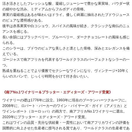
活き活きとしたフレッシュな酸、凝縮しジューシーで豊かな果実味、パウダー状
の細やかな渋み、ミディアムからフルボディの骨格。
果実の凝縮感はあるが味わいはドライ。優しく綺麗に抽出されたブドウジュース
のピュアな透明感がある。
後半は赤系果実や白コショウ、スパイスの風味が続き、クラシックな南仏のニュ
アンスを感じる。
長い余韻にはブラックベリー、ブルーベリー、ダークチョコレートの風味も感じ
られる。
このシラーは、ブドウのピュアな美しさと凛とした骨格、深みとエレガンスを備
えている。
ゴージャスで南アフリカを代表するワールドクラスのパーフェクトなシラーの一
つ。
熟成を重ねることでより優雅でセクシーなワインになり、ヴィンテージ+10年く
らいのスパンで、じっくり時間をかけて付き合いたい。
《南アNo.1ワイナリー＆プラッター・エディターズ・アワード受賞》
ワイナリーの礎は1776年に設立。1993年に現在のブーケンハーツクルーフに。
2008年に、ロバート・パーカーのワイン・バイヤーズ・ガイド（アメリカ）と
ワインレポート（ヨーロッパ）の両方で、南アフリカNo.1ワイナリーに選出。
2020年にプラッター・エディターズ・アワード受賞。
これはワインの品質・充分な供給量・一貫性において南アフリカワインの評価を
国際的に向上させた生産者に授与される賞であり、ワールドクラスの生産者であ