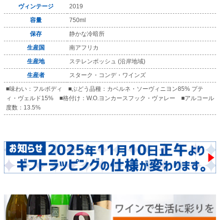
ヴィンテージ
2019
容量
750ml
保存
静かな冷暗所
生産国
南アフリカ
生産地
ステレンボッシュ (沿岸地域)
生産者
スターク・コンデ・ワインズ
■味わい：フルボディ ■ぶどう品種：カベルネ・ソーヴィニヨン85% プテ
ィ・ヴェルド15% ■格付け：W.O.ヨンカースフック・ヴァレー ■アルコール
度数：13.5%