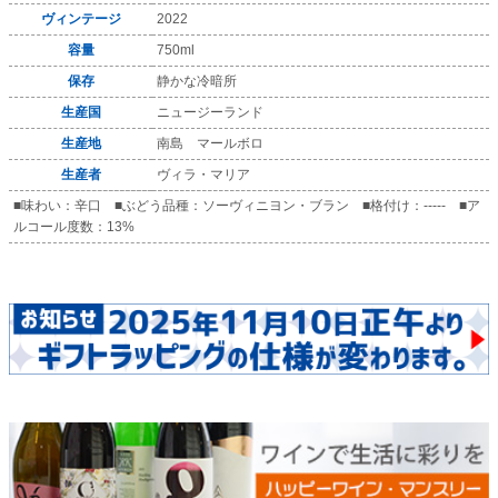
ヴィンテージ
2022
容量
750ml
保存
静かな冷暗所
生産国
ニュージーランド
生産地
南島 マールボロ
生産者
ヴィラ・マリア
■味わい：辛口 ■ぶどう品種：ソーヴィニヨン・ブラン ■格付け：----- ■ア
ルコール度数：13%