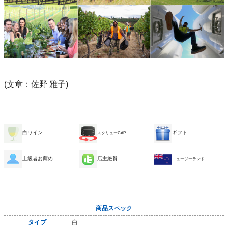
(文章：佐野 雅子)
白ワイン
ギフト
スクリューCAP
上級者お薦め
店主絶賛
ニュージーランド
商品スペック
タイプ
白