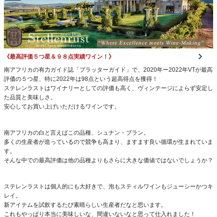
《最高評価５つ星＆９８点実績ワイン！》
南アフリカの有力ガイド誌「プラッターガイド」で、2020年ー2022年VTが最高
評価の５つ星、特に2022年は98点という超高得点を獲得！
ステレンラストはワイナリーとしての評価も高く、ヴィンテージによらず安定し
た品質と美味しさ。
安心してお買い上げいただけるワインです。
南アフリカの白と言えばこの品種、シュナン・ブラン。
多くの生産者が造っているので競争も高まり、ますます良い循環が生まれていま
す。
そんな中での最高評価は他の品種よりもさらに大きな価値ではないでしょうか？
ステレンラストは個人的にも大好きで、泡もスティルワインもジューシーかつキ
レイ。
新アイテムを試飲するたび素晴らしい生産者だなと思います。
これもやっぱり本当に美味しいな、間違いないなと思って仕入れました！