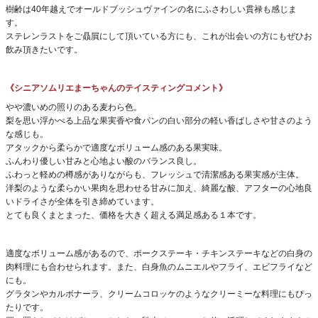
樹齢は40年越えでオールドブッシュヴァインの名にふさわしい貫禄も感じま
す。
ステレンラストをご贔屓にして頂いている方にも、これが出会いの方にもぜひお
飲み頂きたいです。
《シニアソムリエまーちゃんのテイスティングコメント》
やや濃いめの照りのある麦わら色。
梨を思い浮かべる上品な果実香や食パンの白い部分の軽い香ばしさや甘さのよう
な感じも。
アタックから柔らかで適度なボリューム感のある果実味。
ふんわり優しい甘みと心地よい酸のバランス良し。
ふわっと軽めの樽感がありながらも、フレッシュで清潔感ある果実感が主体。
洋梨のような柔らかい果肉を思わせる甘みに加え、綺麗な酸、アフターの心地良
いドライさが全体を引き締めています。
とても良くまとまった、価格を大きく超える満足感ある１本です。
適度なボリューム感があるので、ポークステーキ・チキンステーキなどの白身の
肉料理にも合わせられます。また、白身魚のムニエルやフライ、エビフライなど
にも。
グラタンやカルボナーラ、クリームコロッケのようなクリーミーな料理にもぴっ
たりです。