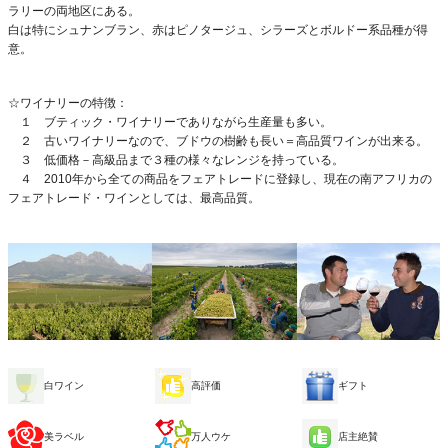
ラリーの両地区にある。
白は特にシュナンブラン、赤はピノタージュ、シラーズとボルドー系品種が得
意。
☆ワイナリーの特徴：
１ ブティック・ワイナリーでありながら生産量も多い。
２ 古いワイナリーなので、ブドウの樹齢も長い＝高品質ワインが出来る。
３ 低価格－高級品まで３種の様々なレンジを持っている。
４ 2010年から全ての商品をフェアトレードに登録し、現在の南アフリカの
フェアトレード・ワインとしては、最高品質。
白ワイン
高評価
ギフト
美ラベル
万人ウケ
店主絶賛