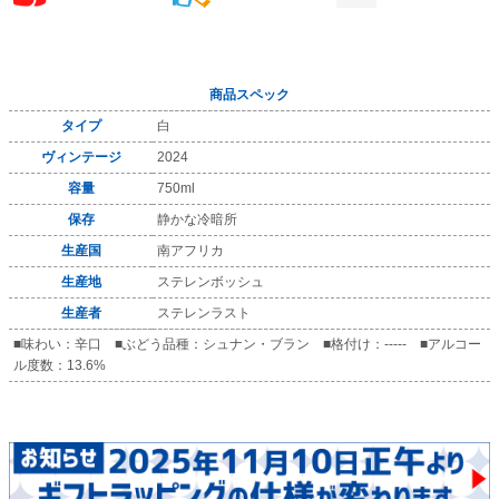
商品スペック
タイプ
白
ヴィンテージ
2024
容量
750ml
保存
静かな冷暗所
生産国
南アフリカ
生産地
ステレンボッシュ
生産者
ステレンラスト
■味わい：辛口 ■ぶどう品種：シュナン・ブラン ■格付け：----- ■アルコー
ル度数：13.6%