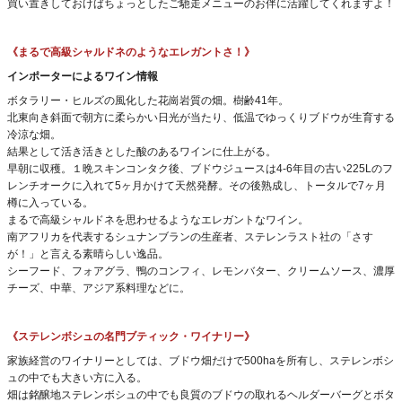
買い置きしておけばちょっとしたご馳走メニューのお伴に活躍してくれますよ！
《まるで高級シャルドネのようなエレガントさ！》
インポーターによるワイン情報
ボタラリー・ヒルズの風化した花崗岩質の畑。樹齢41年。
北東向き斜面で朝方に柔らかい日光が当たり、低温でゆっくりブドウが生育する
冷涼な畑。
結果として活き活きとした酸のあるワインに仕上がる。
早朝に収穫。１晩スキンコンタク後、ブドウジュースは4-6年目の古い225Lのフ
レンチオークに入れて5ヶ月かけて天然発酵。その後熟成し、トータルで7ヶ月
樽に入っている。
まるで高級シャルドネを思わせるようなエレガントなワイン。
南アフリカを代表するシュナンブランの生産者、ステレンラスト社の「さす
が！」と言える素晴らしい逸品。
シーフード、フォアグラ、鴨のコンフィ、レモンバター、クリームソース、濃厚
チーズ、中華、アジア系料理などに。
《ステレンボシュの名門ブティック・ワイナリー》
家族経営のワイナリーとしては、ブドウ畑だけで500haを所有し、ステレンボシ
ュの中でも大きい方に入る。
畑は銘醸地ステレンボシュの中でも良質のブドウの取れるヘルダーバーグとボタ