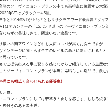
高峰のソーヴィニョン・ブランの中でも高得点に位置する大変
、2022年VTはプラッター4.5星。
遡ると2014年VTが上記のとおりサクラアワード最高賞のダイ
3年VTはデカンターの「15ポンド以下のソーヴィニヨン・ブラン
変わらずの美味しさで、間違いない逸品です。
り扱いの南アワインはどれも大変コスパが高くお薦めですが、
ヴィンテージに関わらず全てのレベルの高さに驚かされるとと
と思っています。
格でご提供出来る事に驚きを感じながらご紹介している生産者
このソーヴィニヨン・ブランが本当に素晴らしい逸品で、飲む
料理にも幅広く合わせられる優等生》
モン色。
ィニヨン・ブランにしては若草系の香りを感じず、むしろ焼き
と肉付きのある果実香。