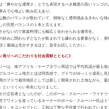
は「爽やかな濃厚さ」とでも表現するべき糖度の高いリンゴの
厚みで心地よい飲み応えあり。
な酸のバランスが取れていて、雑味なく透明感あるきれいな味
しの完璧バランスの１本と言えます。
さがないので家庭料理にも幅広く合わせられる優等生。
の好みに関わらずどなたが飲まれても嫌われる要素がなく、美
頂く価値は充分すぎるほど。是非お試しください。
ン造りへのこだわりを社会貢献とともに》
リーは、南アフリカ・ケープタウン周辺では平均気温が最も低
ブルゴーニュ地方とほぼ同気候で、ブドウがゆっくり成長し良
用のブドウ栽培地区としては新しく開発された土地ながら、最
」というくらい有名になりました。
その立役者となったのが、このポール・クルーバー・ワイナリ
営でワインを造っているオーナーのポール・クルーバー氏はド
造り」をコンセプトに、工程は丁寧な手作業で行われています