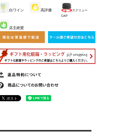
白ワイン
高評価
スクリュー
CAP
店主絶賛