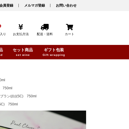
会員登録
メルマガ登録
お問い合わせ
入り
お支払方法
配送・送料
カート
品
セット商品
ギフト包装
od
set wine
Gift wrapping
ml
750ml
(白)(SC) 750ml
) 750ml