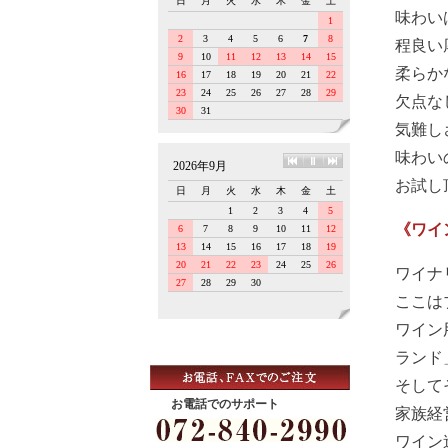
味わい
程良い
柔らか
欠点な
気難し
味わい
お試し
《ワイ
ワイナ
ここは
ワイン
ランド
そして
お電話でのサポート
家族経
ワイン