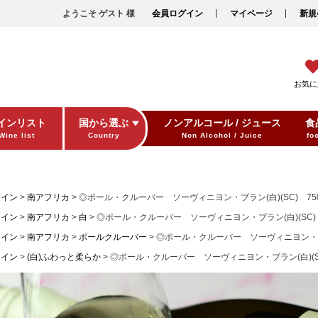
ようこそ ゲスト 様
会員ログイン
マイページ
新規
お気に
インリスト
国から選ぶ
ノンアルコール / ジュース
食
Wine list
Country
Non Alcohol / Juice
fo
ワイン
南アフリカ
◎ポール・クルーバー ソーヴィニヨン・ブラン(白)(SC) 750
ワイン
南アフリカ
白
◎ポール・クルーバー ソーヴィニヨン・ブラン(白)(SC) 
ワイン
南アフリカ
ポールクルーバー
◎ポール・クルーバー ソーヴィニヨン・ブラン
ワイン
(白)ふわっと柔らか
◎ポール・クルーバー ソーヴィニヨン・ブラン(白)(SC