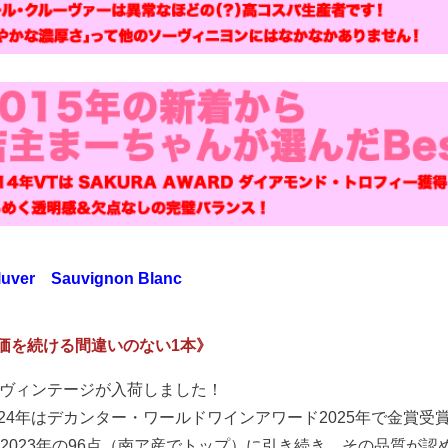
luver Sauvignon Blanc
価を続ける間違いのない1本》
4年ヴィンテージが入荷しました！
024年はデカンター・ワールドワインアワード2025年で金賞受賞
の2023年の96点（南ア産でトップ）に引き続き、その品質が認