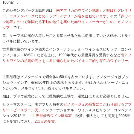
100ha）。
このシモンズバーグ山脈周辺は
「南アフリカの赤ワイン地帯」と呼ばれグレネリ
ー、ラステンバーグなどのトップワイナリーが名を連ねています
。その
「赤ワイ
ン地帯」の中で確固たる不動の地位を築いた赤ワインメーカーがこの「カノンコ
ップ」
です。
昔、ケープ湾に船が入港したことを知らせるために使用していた大砲をボトル・
ラベルに描いています。
世界最大級のワイン評価大会インターナショナル・ワイン＆スピリッツ・コンペ
ティション（IWSC）などを主に、1990年代から最優秀賞を受賞するなど
南アフ
リカワインの品質の高さを世界に知らしめたパイオニア的な存在のワイナリー
。
主要品種はピノタージュで畑全体の50％を占めています。ピノタージュはブッ
シュヴァインで、樹齢50年以上の古木もあります。他はカベルネソーヴィニョ
ンが35％、メルロが7.5％、残りがカベルネフラン。
畑は、ブドウ栽培にとっては理想的な土壌で、灌漑はほとんど必要としません。
セラーマスターは、南アフリカ特有の
ピノタージュの品質にこだわり続けるアブ
リー・ビースラール氏
。インターナショナル・ワイン＆スピリッツ・コンペティ
ション2015で、
「世界最優秀ワイン醸造家」
受賞。個人としても同賞を2008年
にも受賞しており、
2回目の受賞
。=====