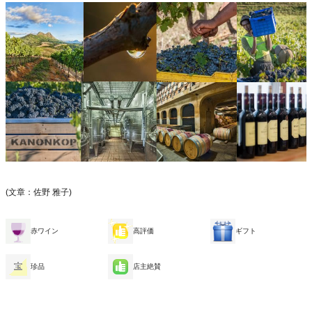
(文章：佐野 雅子)
赤ワイン
高評価
ギフト
珍品
店主絶賛