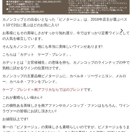
カノンコップとの出会いとなった「ピノタージュ」は、2016年店主が選ぶベス
ト10で2位に選ぶほどのお気に入り!
お客様にもその美味しさがすっかり知れ渡り、今ではすっかり定番ワインとして
の人気を確立しています。
そんなカノンコップ、他にも本当に美味しいワインがあります!
こちらは「カデット ケープ・ブレンド」。
カデットとは「士官候補生」の意味を持ち、カノンコップのラインナップの中で
気軽に試せるワインの位置付けです。
カノンコップの主要品種ピノタージュに、カベルネ・ソーヴィニヨン、メルロ
ー、カベルネ・フランをブレンド。
ケープ・ブレンド＝南アフリカならではのブレンド
です。
これが素晴らしい味わい!
この個性ある美味しさを南アファンやカノンコップ・ファンはもちろん、ワイン
ラヴァーの皆様にお試し頂きたい!
お値段以上です!
単一の「ピノタージュ」の美味しさも素晴らしいのですが、ピノタージュをうま