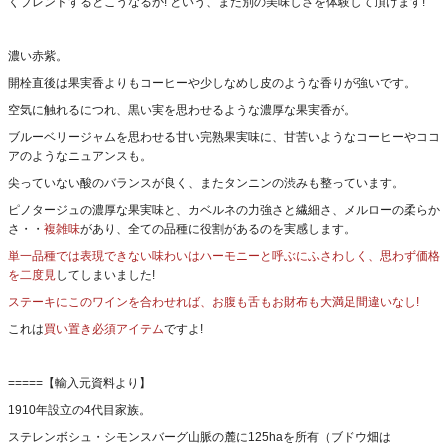
くブレンドするとこうなるか! という、また別の美味しさを体験して頂けます!
濃い赤紫。
開栓直後は果実香よりもコーヒーや少しなめし皮のような香りが強いです。
空気に触れるにつれ、黒い実を思わせるような濃厚な果実香が。
ブルーベリージャムを思わせる甘い完熟果実味に、甘苦いようなコーヒーやココ
アのようなニュアンスも。
尖っていない酸のバランスが良く、またタンニンの渋みも整っています。
ピノタージュの濃厚な果実味と、カベルネの力強さと繊細さ、メルローの柔らか
さ・・
複雑味
があり、全ての品種に役割があるのを実感します。
単一品種では表現できない味わいはハーモニーと呼ぶにふさわしく、思わず価格
を二度見
してしまいました!
ステーキにこのワインを合わせれば、お腹も舌もお財布も大満足間違いなし!
これは
買い置き必須アイテム
ですよ!
=====【輸入元資料より】
1910年設立の4代目家族。
ステレンボシュ・シモンスバーグ山脈の麓に125haを所有（ブドウ畑は