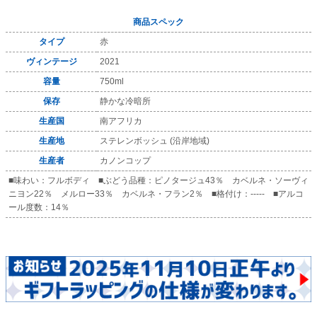
商品スペック
タイプ
赤
ヴィンテージ
2021
容量
750ml
保存
静かな冷暗所
生産国
南アフリカ
生産地
ステレンボッシュ (沿岸地域)
生産者
カノンコップ
■味わい：フルボディ ■ぶどう品種：ピノタージュ43％ カベルネ・ソーヴィ
ニヨン22％ メルロー33％ カベルネ・フラン2％ ■格付け：----- ■アルコ
ール度数：14％