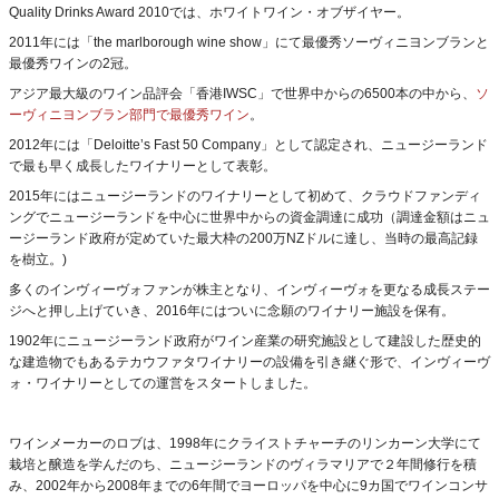
Quality Drinks Award 2010では、ホワイトワイン・オブザイヤー。
2011年には「the marlborough wine show」にて最優秀ソーヴィニヨンブランと
最優秀ワインの2冠。
アジア最大級のワイン品評会「香港IWSC」で世界中からの6500本の中から、
ソ
ーヴィニヨンブラン部門で最優秀ワイン
。
2012年には「Deloitte’s Fast 50 Company」として認定され、ニュージーランド
で最も早く成長したワイナリーとして表彰。
2015年にはニュージーランドのワイナリーとして初めて、クラウドファンディ
ングでニュージーランドを中心に世界中からの資金調達に成功（調達金額はニュ
ージーランド政府が定めていた最大枠の200万NZドルに達し、当時の最高記録
を樹立。)
多くのインヴィーヴォファンが株主となり、インヴィーヴォを更なる成長ステー
ジへと押し上げていき、2016年にはついに念願のワイナリー施設を保有。
1902年にニュージーランド政府がワイン産業の研究施設として建設した歴史的
な建造物でもあるテカウファタワイナリーの設備を引き継ぐ形で、インヴィーヴ
ォ・ワイナリーとしての運営をスタートしました。
ワインメーカーのロブは、1998年にクライストチャーチのリンカーン大学にて
栽培と醸造を学んだのち、ニュージーランドのヴィラマリアで２年間修行を積
み、2002年から2008年までの6年間でヨーロッパを中心に9カ国でワインコンサ