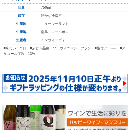
容量
750ml
保存
静かな冷暗所
生産国
ニュージーランド
生産地
南島 マールボロ
生産者
インヴィーヴォ
■味わい：辛口 ■ぶどう品種：ソーヴィニヨン・ブラン ■格付け：----- ■ア
ルコール度数：13%