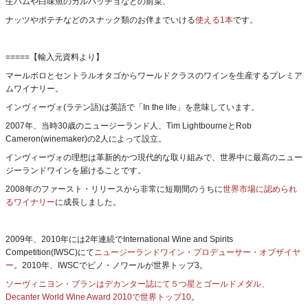
生ハムや白味魚のカルパッチョなどの前菜、
ナッツやポテチなどのスナック類のお伴までいける
使える1本
です。
=====【輸入元資料より】
マールボロとセントラルオタゴからワールドクラスのワインを生産するプレミア
ムワイナリー。
インヴィーヴォ(ラテン語)は英語で「In the life」を意味しています。
2007年、当時30歳のニュージーランド人、Tim LightbourneとRob
Cameron(winemaker)の2人によって設立。
インヴィーヴォの理想は革新的かつ現代的な取り組みで、世界中に最高のニュー
ジーランドワインを届けることです。
2008年のファースト・リリースから非常に短期間のうちに
世界市場に認められ
るワイナリー
に成長しました。
2009年、2010年には2年連続でInternational Wine and Spirits
Competition(IWSC)にて
ニュージーランドワイン・プロデューサー・オブザイヤ
ー
。2010年、IWSCでピノ・ノワールが世界トップ3。
ソーヴィニヨン・ブランはデカンター誌にて５つ星とゴールドメダル、
Decanter World Wine Award 2010で世界トップ10
。