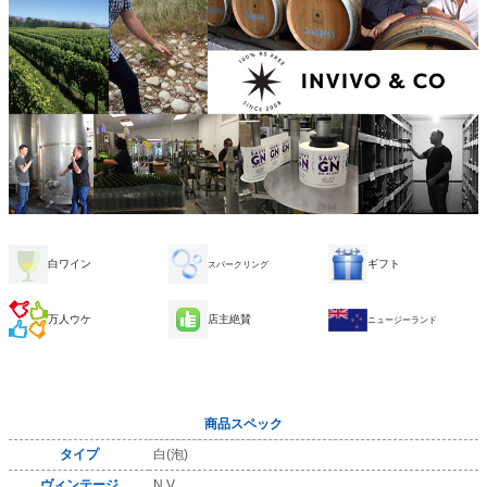
白ワイン
ギフト
スパークリング
万人ウケ
店主絶賛
ニュージーランド
商品スペック
タイプ
白(泡)
ヴィンテージ
N.V.