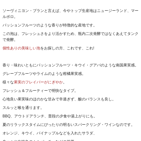
ソーヴィニヨン・ブランと言えば、今やトップ生産地はニュージーランド、マー
ルボロ。
パッションフルーツのような香りが特徴的な産地です。
この泡は、フレッシュさをより活かすため、瓶内二次発酵ではなくあえてタンク
で発酵。
個性ありの美味しい泡
をお探しの方、これです、これ!
香り・味わいともにパッションフルーツ・キウイ・グアバのような南国果実感。
グレープフルーツやライムのような柑橘果実感。
様々な
果実のフレイバーがにぎやか
。
フレッシュ＆フルーティーで明快なタイプ。
心地良い果実味のほのかな甘みで辛過ぎず、酸のバランスも良し。
スルッと喉を通ります。
BBQ、アウトドアランチ、普段の夕食や湯上がりにも。
夏のリラックスタイムにぴったりの明るいスパークリング・ワインなのです。
オレンジ、キウイ、パイナップルなどを入れたサラダ、