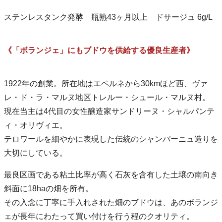
ステンレスタンク発酵 瓶熟43ヶ月以上 ドサージュ 6g/L
《「ボランジェ」にもブドウを供給する優良生産者》
1922年の創業。所在地はエペルネから30kmほど西、ヴァ
レ・ド・ラ・マルヌ地区トレルー・シュール・マルヌ村。
現在当主は4代目の女性醸造家サンドリーヌ・シャルパンテ
ィ・オリヴィエ。
テロワールを細やかに表現した伝統のシャンパーニュ造りを
大切にしている。
最良区画である粘土比率が高く石灰を含有した土壌の南向き
斜面に18haの畑を所有。
その入念に丁寧に手入れされた畑のブドウは、あのボランジ
ェが長年にわたって買い付けを行う程のクオリティ。