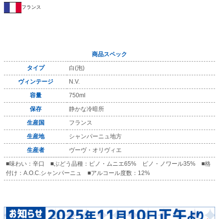
フランス
商品スペック
タイプ
白(泡)
ヴィンテージ
N.V.
容量
750ml
保存
静かな冷暗所
生産国
フランス
生産地
シャンパーニュ地方
生産者
ヴーヴ・オリヴィエ
■味わい：辛口 ■ぶどう品種：ピノ・ムニエ65% ピノ・ノワール35% ■格
付け：A.O.C.シャンパーニュ ■アルコール度数：12%