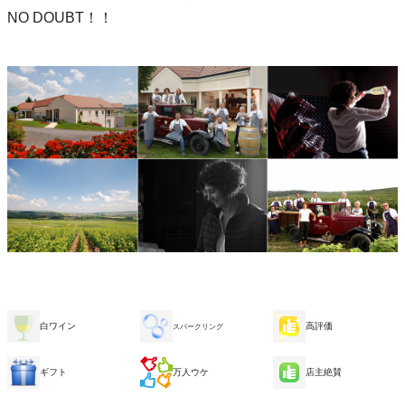
NO DOUBT！！
白ワイン
高評価
スパークリング
ギフト
万人ウケ
店主絶賛