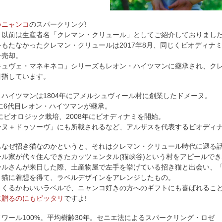
いニャンコ
のスパークリング!
、以前は生産者名「クレマン・クリュール」としてご紹介しておりまし
をもたなかったクレマン・クリュールは2017年8月、同じくビオディナ
を売却。
キュヴェ・マネキネコ」シリーズもレオン・ハイツマンに継承され、ク
目指しています。
ハイツマンは1804年にアメルシュヴィール村に創業したドメーヌ。
年に6代目レオン・ハイツマンが継承。
年にビオロジック栽培、2008年にビオディナミを開始。
ンヌ＋ドゥソーヴ」にも所載されるなど、アルザスを代表するビオディ
もなぜ招き猫なのかというと、それはクレマン・クリュール時代に遡る
ール家が代々住んできたカッツェンタル(猫峡谷)という村をアピールで
ールさんが来日した際、土産物屋で左手を挙げている招き猫と出会い、
き猫に着想を得て、ラベルデザインをアレンジしたもの。
とくるかわいいラベルで、ニャンコ好きの方へのギフトにも喜ばれること
に贈るのにもピッタリ
ですよ!
ワール100%。平均樹齢30年。セニエ法によるスパークリング・ロゼ