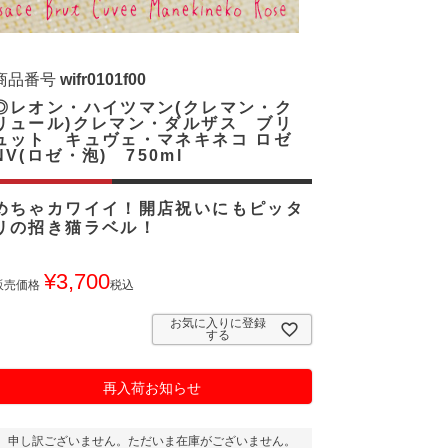
商品番号
wifr0101f00
◎レオン・ハイツマン(クレマン・ク
リュール)クレマン・ダルザス ブリ
ュット キュヴェ・マネキネコ ロゼ
NV(ロゼ・泡) 750ml
めちゃカワイイ！開店祝いにもピッタ
リの招き猫ラベル！
¥
3,700
販売価格
税込
お気に入りに登録
する
再入荷お知らせ
申し訳ございません。ただいま在庫がございません。