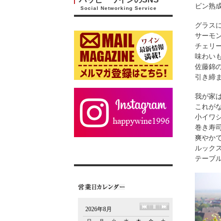
ビン熟成
Social Networking Service
グラス
サーモ
チェリ
味わい
佐藤錦
引き締
我が家
これが
小イワ
巻き寿
爽やか
ルック
テーブ