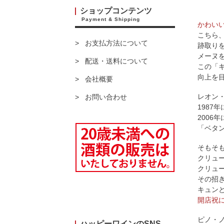
ショップコンテンツ
Payment & Shipping
かわい
こちら
お支払方法について
跡取り
メーヌ
配送・送料について
この「
向上を
会社概要
レオン・
お問い合わせ
1987
2006
「ベタ
そもそ
クリュ
クリュ
その招
キュン
開店祝
ピノ・ノ
ハッピーワインのSNS