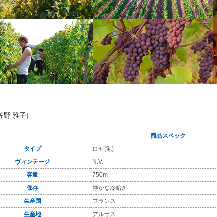
佐野 雅子)
商品スペック
タイプ
ロゼ(泡)
ヴィンテージ
N.V.
容量
750ml
保存
静かな冷暗所
生産国
フランス
生産地
アルザス