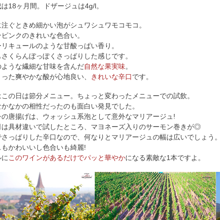
は18ヶ月間。ドザージュは4g/l。
に注ぐときめ細かい泡がシュワシュワモコモコ。
ンピンクのきれいな色合い。
ーリキュールのような甘酸っぱい香り。
もさくらんぼっぽくさっぱりした感じです。
のような繊細な甘味を含んだ
自然な果実味
。
まった爽やかな酸が心地良い、
きれいな辛口
です。
はこの日は節分メニュー。ちょっと変わったメニューでの試飲。
なかなかの相性だったのも面白い発見でした。
シの唐揚げは、ウォッシュ系泡として意外なマリアージュ!
司は具材違いで試したところ、マヨネーズ入りのサーモン巻きが◎
でさっぱりした辛口なので、何なりとマリアージュの幅は広いでしょう
スもかわいいし色合いも綺麗!
ルに
このワインがあるだけでパッと華やか
になる素敵な1本ですよ。