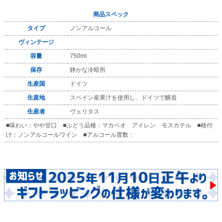
商品スペック
タイプ
ノンアルコール
ヴィンテージ
容量
750ml
保存
静かな冷暗所
生産国
ドイツ
生産地
スペイン産果汁を使用し、ドイツで醸造
生産者
ヴェリタス
■味わい：やや甘口 ■ぶどう品種：マカベオ アイレン モスカテル ■格付
け：ノンアルコールワイン ■アルコール度数：