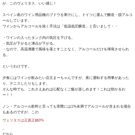
が、このヴェリタス、いい感じ！
スペイン産のワイン用品種のブドウを果汁にし、ドイツに運んで醸造・脱アルコ
ールしています。
ワインからアルコールを抜く手法は「低温低圧醸造」と言いまして・・
・ワインの入ったタンク内の気圧を下げる。
・気圧が下がると沸点が下がる。
・なので、高温沸騰で風味を落とすことなく、アルコールだけを揮発させられ
る。
というわけです。
夕食にはワインが飲みたい店主まーちゃんですが、夜に運転する用事があった
り、テニスしたりもします。
そんな時でも、これさえあれば心配なくご飯が楽しめます！これは助かるわ
ー！！
ノン・アルコール飲料と言っても実際には1%未満でアルコールが含まれる場合
もあるのですが、この
ヴェリタスは正真正銘0%
。
だから、