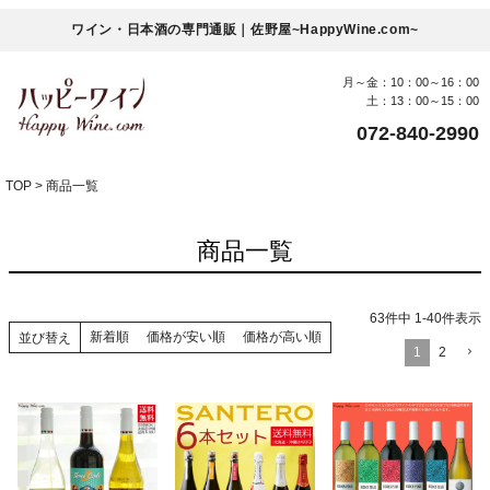
ワイン・日本酒の専門通販｜佐野屋~HappyWine.com~
月～金：10：00～16：00
土：13：00～15：00
072-840-2990
TOP
商品一覧
商品一覧
63
件中
1
-
40
件表示
新着順
価格が安い順
価格が高い順
並び替え
1
2