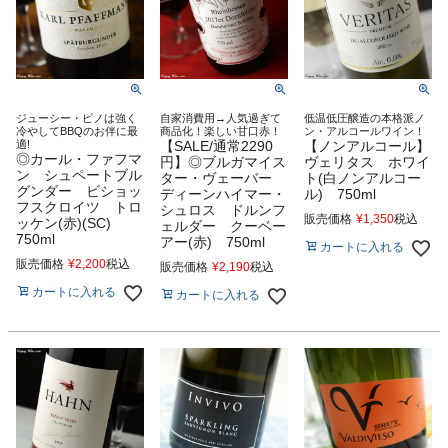
ジューシー・ピノは強く
自家消費用→人気過ぎて
低温低圧醸造の本格派ノ
冷やしてBBQのお伴に最
商品化！楽しい甘口赤！
ン・アルコールワイン！
適!
【SALE/通常2290
【ノンアルコール】
◎カール・ファフマ
円】◎ブルガマイス
ヴェリタス ホワイ
ン シュペートブル
ター・ヴェーバー
ト(白ノンアルコー
グンダー ビショッ
ディーンハイマー・
ル) 750ml
フスクロイツ トロ
シュロス ドルンフ
販売価格
¥
1,350
税込
ッケン(赤)(SC)
ェルダー クーベー
750ml
アー(赤) 750ml
カートに入れる
販売価格
¥
2,200
税込
販売価格
¥
2,190
税込
カートに入れる
カートに入れる