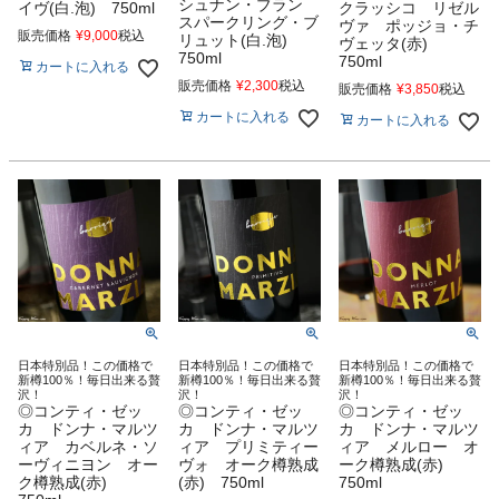
シュナン・ブラン
イヴ(白.泡) 750ml
クラッシコ リゼル
スパークリング・ブ
ヴァ ポッジョ・チ
販売価格
¥
9,000
税込
リュット(白.泡)
ヴェッタ(赤)
750ml
750ml
カートに入れる
販売価格
¥
2,300
税込
販売価格
¥
3,850
税込
カートに入れる
カートに入れる
日本特別品！この価格で
日本特別品！この価格で
日本特別品！この価格で
新樽100％！毎日出来る贅
新樽100％！毎日出来る贅
新樽100％！毎日出来る贅
沢！
沢！
沢！
◎コンティ・ゼッ
◎コンティ・ゼッ
◎コンティ・ゼッ
カ ドンナ・マルツ
カ ドンナ・マルツ
カ ドンナ・マルツ
ィア カベルネ・ソ
ィア プリミティー
ィア メルロー オ
ーヴィニヨン オー
ヴォ オーク樽熟成
ーク樽熟成(赤)
ク樽熟成(赤)
(赤) 750ml
750ml