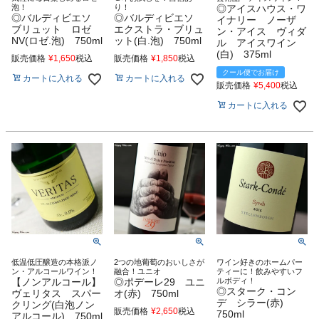
泡！
り！
◎アイスハウス・ワ
◎バルディビエソ
◎バルディビエソ
イナリー ノーザ
ブリュット ロゼ
エクストラ・ブリュ
ン・アイス ヴィダ
NV(ロゼ.泡) 750ml
ット(白.泡) 750ml
ル アイスワイン
(白) 375ml
販売価格
¥
1,650
税込
販売価格
¥
1,850
税込
クール便でお届け
カートに入れる
カートに入れる
販売価格
¥
5,400
税込
カートに入れる
低温低圧醸造の本格派ノ
2つの地葡萄のおいしさが
ワイン好きのホームパー
ン・アルコールワイン！
融合！ユニオ
ティーに！飲みやすいフ
【ノンアルコール】
◎ポデーレ29 ユニ
ルボディ！
◎スターク・コン
ヴェリタス スパー
オ(赤) 750ml
デ シラー(赤)
クリング(白泡ノン
販売価格
¥
2,650
税込
750ml
アルコール) 750ml