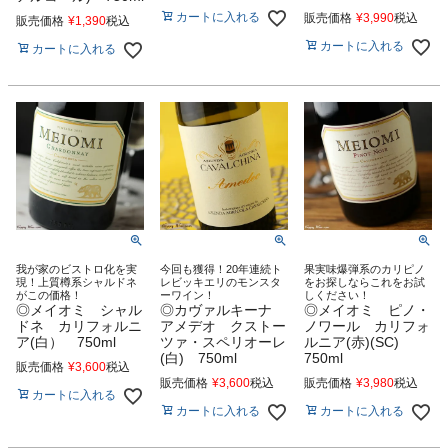
カートに入れる
販売価格
¥
3,990
税込
販売価格
¥
1,390
税込
カートに入れる
カートに入れる
我が家のビストロ化を実
今回も獲得！20年連続ト
果実味爆弾系のカリピノ
現！上質樽系シャルドネ
レビッキエリのモンスタ
をお探しならこれをお試
がこの価格！
ーワイン！
しください！
◎メイオミ シャル
◎カヴァルキーナ
◎メイオミ ピノ・
ドネ カリフォルニ
アメデオ クストー
ノワール カリフォ
ア(白） 750ml
ツァ・スペリオーレ
ルニア(赤)(SC)
(白) 750ml
750ml
販売価格
¥
3,600
税込
販売価格
¥
3,600
税込
販売価格
¥
3,980
税込
カートに入れる
カートに入れる
カートに入れる