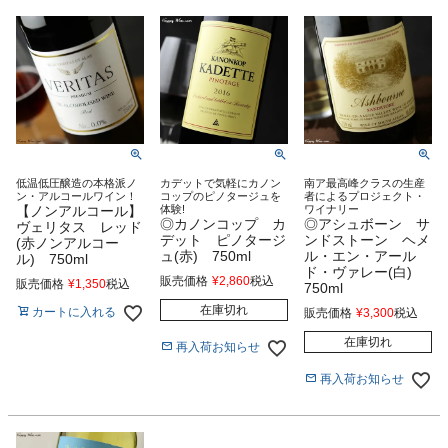
低温低圧醸造の本格派ノ
カデットで気軽にカノン
南ア最高峰クラスの生産
ン・アルコールワイン！
コップのピノタージュを
者によるプロジェクト・
【ノンアルコール】
体験!
ワイナリー
◎カノンコップ カ
◎アシュボーン サ
ヴェリタス レッド
デット ピノタージ
ンドストーン ヘメ
(赤ノンアルコー
ュ(赤) 750ml
ル・エン・アール
ル) 750ml
ド・ヴァレー(白)
販売価格
¥
2,860
税込
販売価格
¥
1,350
税込
750ml
在庫切れ
カートに入れる
販売価格
¥
3,300
税込
在庫切れ
再入荷お知らせ
再入荷お知らせ