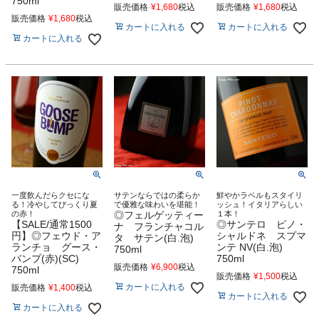
750ml
販売価格
¥
1,680
税込
販売価格
¥
1,680
税込
販売価格
¥
1,680
税込
カートに入れる
カートに入れる
カートに入れる
一度飲んだらクセにな
サテンならではの柔らか
鮮やかラベルもスタイリ
る！冷やしてびっくり夏
で優雅な味わいを堪能！
ッシュ！イタリアらしい
の赤！
◎フェルゲッティー
１本！
【SALE/通常1500
◎サンテロ ピノ・
ナ フランチャコル
円】◎フェウド・ア
シャルドネ スプマ
タ サテン(白.泡)
ランチョ グース・
ンテ NV(白.泡)
750ml
バンプ(赤)(SC)
750ml
販売価格
¥
6,900
税込
750ml
販売価格
¥
1,500
税込
カートに入れる
販売価格
¥
1,400
税込
カートに入れる
カートに入れる