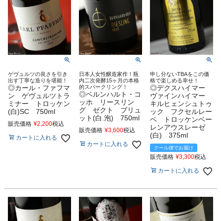
ゲヴュルツの良さを引き
日本人女性醸造家作！瓶
申し分ないTBAをこの価
出す丁寧な造りを堪能！
内二次発酵15ヶ月の本格
格で楽しめる幸せ！
◎カール・ファフマ
的スパークリング！
◎デクスハイマー
◎ベルンハルト・コ
ン ゲヴュルツトラ
ヴァインハイマー
ッホ リースリン
ミナー トロッケン
キルヒェンシュトゥ
グ ゼクト ブリュ
(白)SC 750ml
ック フクセルレー
ット(白.泡) 750ml
ベ トロッケンベー
販売価格
¥
2,200
税込
レンアウスレーゼ
販売価格
¥
3,600
税込
(白) 375ml
カートに入れる
カートに入れる
クール便でお届け
販売価格
¥
3,300
税込
カートに入れる