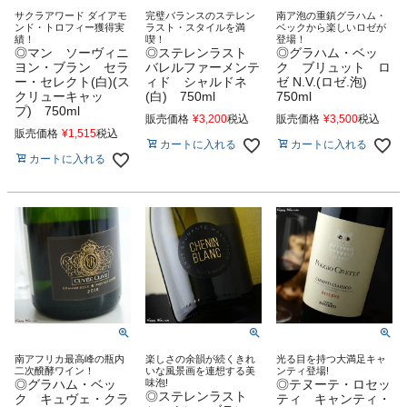
サクラアワード ダイアモ
完璧バランスのステレン
南ア泡の重鎮グラハム・
ンド・トロフィー獲得実
ラスト・スタイルを満
ベックから楽しいロゼが
績！
喫！
登場！
◎マン ソーヴィニ
◎ステレンラスト
◎グラハム・ベッ
ヨン・ブラン セラ
バレルファーメンテ
ク ブリュット ロ
ー・セレクト(白)(ス
ィド シャルドネ
ゼ N.V.(ロゼ.泡)
クリューキャッ
(白) 750ml
750ml
プ) 750ml
販売価格
¥
3,200
税込
販売価格
¥
3,500
税込
販売価格
¥
1,515
税込
カートに入れる
カートに入れる
カートに入れる
南アフリカ最高峰の瓶内
楽しさの余韻が続くきれ
光る目を持つ大満足キャ
二次醗酵ワイン！
いな風景画を連想する美
ンティ登場!
◎グラハム・ベッ
味泡!
◎テヌーテ・ロセッ
◎ステレンラスト
ク キュヴェ・クラ
ティ キャンティ・