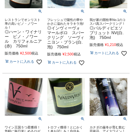
レストランでオンリスト
フレッシュで陽性の華や
我が家の開栓率No.1のコ
率の高いピノ・ノワー
かさに溢れたキラキラ泡!
スパ高スパークリング！
ル！
◎インヴィーヴォ
◎バルディビエソ
◎ハーン・ワイナリ
マールボロ スパー
ブリュット NV(白.
ー ピノ・ノワー
クリング ソーヴィ
泡) 750ml
ル カリフォルニア
ニヨン・ブラン(白.
販売価格
¥
1,210
税込
(赤) 750ml
泡) 750ml
カートに入れる
販売価格
¥
2,500
税込
販売価格
¥
2,500
税込
カートに入れる
カートに入れる
ワイン王国５つ星獲得！
トロフィ獲得！とにかく
カナダの厳冬が育む飲む
気軽に毎日楽しめるロゼ
１本お試しを！自信あ
芸術品 アイスワイン！