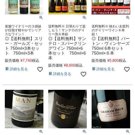
老舗ワイナリーの３姉妹
送料無料※ 日替わりで楽
送料無料※ 味わい太鼓判
が目指す軽やかでシリア
しもう！サンテロのデイ
のデイリーワイン６本
スなワイン！
リー泡６本組
組！
◎【送料無料】スリ
◎【送料無料】サン
◎【送料無料】バー
ー・ガールズ・セッ
テロ・スパークリン
トン・ヴィンヤーズ
ト 750ml×3本セッ
グワイン 750ml×6
750ml 6本セット
ト 750ml×3本
本セット 750ml×6
750ml×６本
本
販売価格
¥
7,740
税込
販売価格
¥
5,800
税込
販売価格
¥
8,600
税込
詳細を見る
詳細を見る
詳細を見る