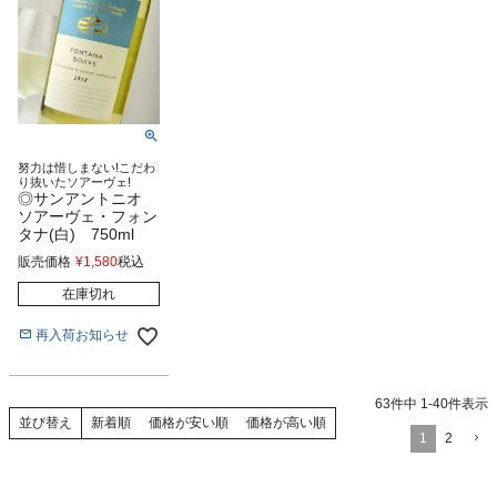
努力は惜しまない!こだわ
り抜いたソアーヴェ!
◎サンアントニオ
ソアーヴェ・フォン
タナ(白) 750ml
販売価格
¥
1,580
税込
在庫切れ
再入荷お知らせ
63
件中
1
-
40
件表示
新着順
価格が安い順
価格が高い順
並び替え
1
2