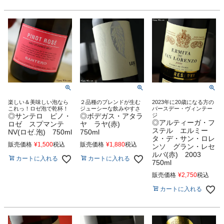
楽しい＆美味しい泡なら
２品種のブレンドが生む
2023年に20歳になる方の
これっ！ロゼ泡で乾杯！
ジューシーな飲みやすさ
バースデー・ヴィンテー
◎サンテロ ピノ・
◎ボデガス・アタラ
ジ
◎アルティーガ・フ
ロゼ スプマンテ
ヤ ラヤ(赤)
ステル エルミー
NV(ロゼ.泡) 750ml
750ml
タ・デ・サン・ロレ
販売価格
¥
1,500
税込
販売価格
¥
1,880
税込
ンソ グラン・レセ
ルバ(赤) 2003
カートに入れる
カートに入れる
750ml
販売価格
¥
2,750
税込
カートに入れる