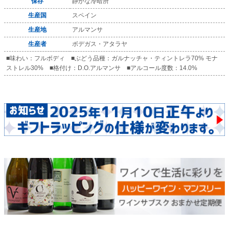
保存
静かな冷暗所
生産国
スペイン
生産地
アルマンサ
生産者
ボデガス・アタラヤ
■味わい：フルボディ ■ぶどう品種：ガルナッチャ・ティントレラ70% モナ
ストレル30% ■格付け：D.O.アルマンサ ■アルコール度数：14.0%