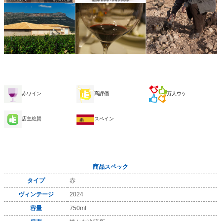
赤ワイン
高評価
万人ウケ
店主絶賛
スペイン
商品スペック
タイプ
赤
ヴィンテージ
2024
容量
750ml