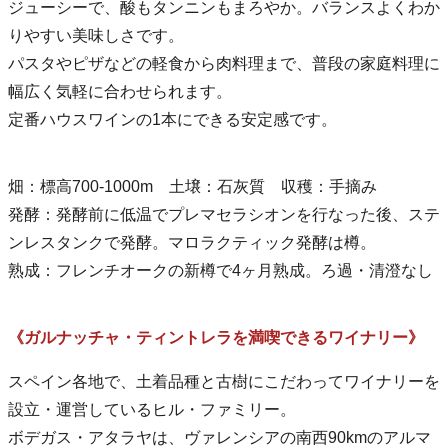
ジューシーで、酸もタンニンもまろやか。バランスよくわか
りやすい美味しさです。
パスタやピザなどの軽食から肉料理まで、普段の家庭料理に
幅広く気軽に合わせられます。
定番ハウスワインの1本にできる安定感です。
畑：標高700-1000m 土壌：石灰質 収穫：手摘み
発酵：発酵前に低温でプレマセラシオンを行なった後、ステ
ンレスタンクで発酵。マロラクティック発酵は樽。
熟成：フレンチオークの新樽で4ヶ月熟成。ろ過・清澄なし
《ガルナッチャ・ティントレラを満喫できるワイナリー》
スペイン各地で、土着品種と古樹にこだわってワイナリーを
設立・運営しているヒル・ファミリー。
ボデガス・アタラヤは、ヴァレンシアの南西90kmのアルマ