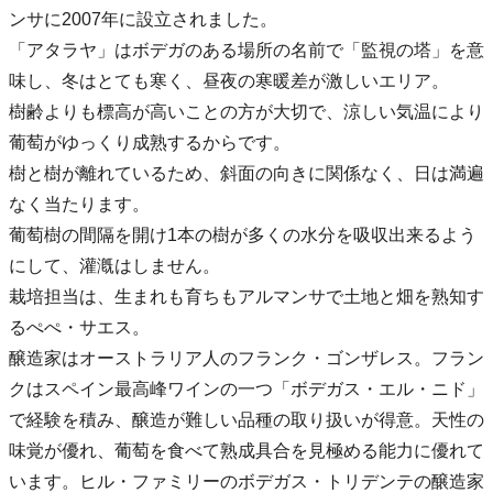
ンサに2007年に設立されました。
「アタラヤ」はボデガのある場所の名前で「監視の塔」を意
味し、冬はとても寒く、昼夜の寒暖差が激しいエリア。
樹齢よりも標高が高いことの方が大切で、涼しい気温により
葡萄がゆっくり成熟するからです。
樹と樹が離れているため、斜面の向きに関係なく、日は満遍
なく当たります。
葡萄樹の間隔を開け1本の樹が多くの水分を吸収出来るよう
にして、灌漑はしません。
栽培担当は、生まれも育ちもアルマンサで土地と畑を熟知す
るぺぺ・サエス。
醸造家はオーストラリア人のフランク・ゴンザレス。フラン
クはスペイン最高峰ワインの一つ「ボデガス・エル・ニド」
で経験を積み、醸造が難しい品種の取り扱いが得意。天性の
味覚が優れ、葡萄を食べて熟成具合を見極める能力に優れて
います。ヒル・ファミリーのボデガス・トリデンテの醸造家