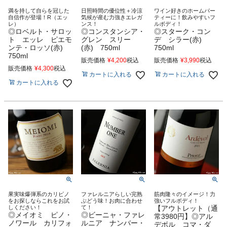
満を持して自らを冠した
日照時間の優位性＋冷涼
ワイン好きのホームパー
自信作が登場！R（エッ
気候が産む力強きエレガ
ティーに！飲みやすいフ
レ）
ンス！
ルボディ！
◎ロベルト・サロッ
◎コンスタンシア・
◎スターク・コン
ト エッレ ピエモ
グレン スリー
デ シラー(赤)
ンテ・ロッソ(赤)
(赤) 750ml
750ml
750ml
販売価格
¥
4,200
税込
販売価格
¥
3,990
税込
販売価格
¥
4,300
税込
カートに入れる
カートに入れる
カートに入れる
果実味爆弾系のカリピノ
ファレルニアらしい完熟
筋肉隆々のイメージ！力
をお探しならこれをお試
ぶどう味！お肉に合わせ
強いフルボディ！
しください！
て！
【アウトレット（通
◎メイオミ ピノ・
◎ビーニャ・ファレ
常3980円】◎アル
ノワール カリフォ
ルニア ナンバー・
デボル コマ・ダ