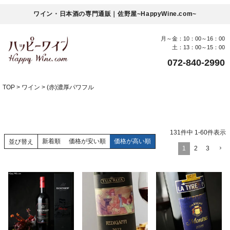
ワイン・日本酒の専門通販｜佐野屋~HappyWine.com~
月～金：10：00～16：00
土：13：00～15：00
072-840-2990
TOP
ワイン
(赤)濃厚パワフル
131
件中
1
-
60
件表示
新着順
価格が安い順
価格が高い順
並び替え
1
2
3