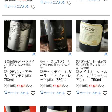
カートに入れる
カートに入れる
才色兼備モダン・スペイ
ルーマニアに息づく「ミ
我が家のビストロ化を実
ン！間違いない美味し
ガラ」の真髄をこの１本
現！上質樽系シャルドネ
さ！
で
がこの価格！
◎ボデガス・アテ
◎デ・マテイ ミガ
◎メイオミ シャル
カ アッテカ(赤)
ーラ キュヴェ・レ
ドネ カリフォルニ
750ml
ッド(赤) 750ml
ア(白） 750ml
販売価格
¥
3,600
税込
販売価格
¥
3,600
税込
販売価格
¥
3,600
税込
カートに入れる
カートに入れる
カートに入れる