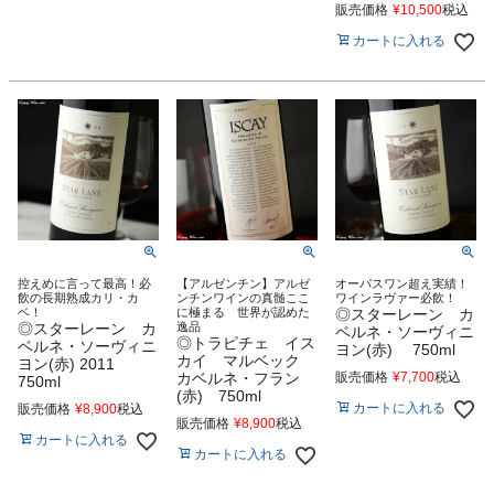
販売価格
¥
10,500
税込
カートに入れる
控えめに言って最高！必
【アルゼンチン】アルゼ
オーパスワン超え実績！
飲の長期熟成カリ・カ
ンチンワインの真髄ここ
ワインラヴァー必飲！
ベ！
に極まる 世界が認めた
◎スターレーン カ
◎スターレーン カ
逸品
ベルネ・ソーヴィニ
◎トラピチェ イス
ベルネ・ソーヴィニ
ヨン(赤) 750ml
カイ マルベック
ヨン(赤) 2011
カベルネ・フラン
販売価格
¥
7,700
税込
750ml
(赤) 750ml
カートに入れる
販売価格
¥
8,900
税込
販売価格
¥
8,900
税込
カートに入れる
カートに入れる