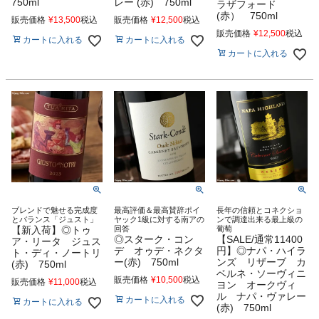
750ml
レー (赤) 750ml
ラザフォード
(赤） 750ml
販売価格
¥
13,500
税込
販売価格
¥
12,500
税込
販売価格
¥
12,500
税込
カートに入れる
カートに入れる
カートに入れる
ブレンドで魅せる完成度
最高評価＆最高賛辞ポイ
長年の信頼とコネクショ
とバランス「ジュスト」
ヤック1級に対する南アの
ンで調達出来る最上級の
【新入荷】◎トゥ
回答
葡萄
◎スターク・コン
【SALE/通常11400
ア・リータ ジュス
デ オゥデ・ネクタ
円】◎ナパ・ハイラ
ト・ディ・ノートリ
ー(赤) 750ml
ンズ リザーブ カ
(赤) 750ml
ベルネ・ソーヴィニ
販売価格
¥
10,500
税込
販売価格
¥
11,000
税込
ヨン オークヴィ
ル ナパ・ヴァレー
カートに入れる
カートに入れる
(赤) 750ml