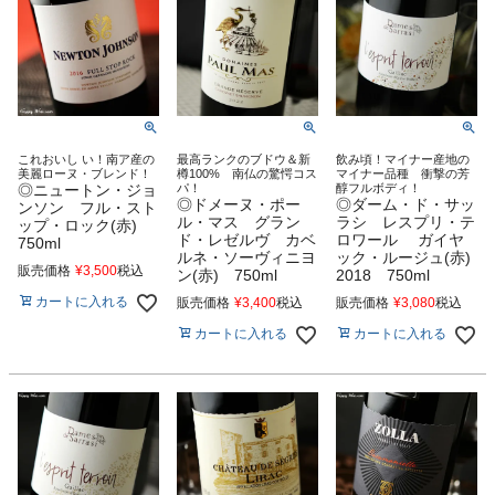
これおいし い！南ア産の
最高ランクのブドウ＆新
飲み頃！マイナー産地の
美麗ローヌ・ブレンド！
樽100% 南仏の驚愕コス
マイナー品種 衝撃の芳
◎ニュートン・ジョ
パ！
醇フルボディ！
◎ドメーヌ・ポー
◎ダーム・ド・サッ
ンソン フル・スト
ル・マス グラン
ラシ レスプリ・テ
ップ・ロック(赤)
ド・レゼルヴ カベ
ロワール ガイヤ
750ml
ルネ・ソーヴィニヨ
ック・ルージュ(赤)
販売価格
¥
3,500
税込
ン(赤) 750ml
2018 750ml
カートに入れる
販売価格
¥
3,400
税込
販売価格
¥
3,080
税込
カートに入れる
カートに入れる