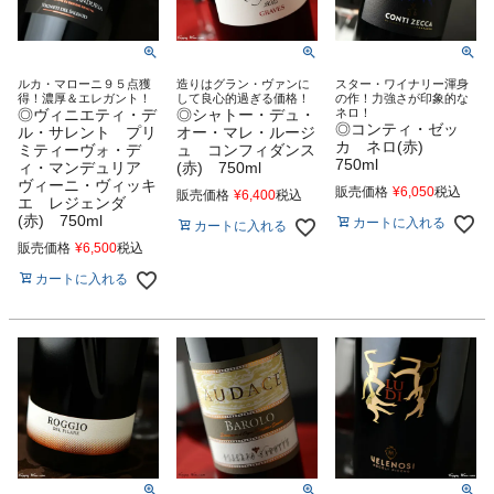
ルカ・マローニ９５点獲
造りはグラン・ヴァンに
スター・ワイナリー渾身
得！濃厚＆エレガント！
して良心的過ぎる価格！
の作！力強さが印象的な
◎ヴィニエティ・デ
◎シャトー・デュ・
ネロ！
◎コンティ・ゼッ
ル・サレント プリ
オー・マレ・ルージ
カ ネロ(赤)
ミティーヴォ・デ
ュ コンフィダンス
750ml
ィ・マンデュリア
(赤) 750ml
ヴィーニ・ヴィッキ
販売価格
¥
6,050
税込
販売価格
¥
6,400
税込
エ レジェンダ
(赤) 750ml
カートに入れる
カートに入れる
販売価格
¥
6,500
税込
カートに入れる