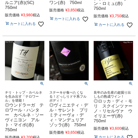
ルニア(赤)(SC)
ワン(赤) 750ml
ン・ロミュ(赤)
750ml
750ml
販売価格
¥
3,850
税込
販売価格
¥
3,980
税込
販売価格
¥
3,750
税込
カートに入れる
カートに入れる
カートに入れる
チリ・トップ・カベルネ
ステーキが食べたくな
良年のみ生産の超掘り出
を生み出す「テロワー
る！どっしりドヤ系フル
しもの熟成ワイン！
ル」を堪能！
ボディ！
◎ロッカ・ディ・モ
◎ウンドラーガ テ
◎ヴィニエティ・デ
リ スクインツァー
ロワール・ハンタ
ル・サレント プリ
ノ・リセルヴァ ウ
ー カベルネ・ソー
ミティーヴォ・デ
イリエーザ(赤)
ヴィニヨン アル
ィ・マンデュリア
750ml
ト・マイポ(赤)
ゾッラ(赤) 750ml
販売価格
¥
3,600
税込
750ml
販売価格
¥
3,650
税込
カートに入れる
販売価格
¥
3,700
税込