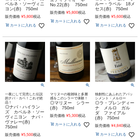
ベルネ・ソーヴィニ
ルー・ラベル 18メ
No.22(赤) 750ml
ヨン(赤) 750ml
セス(赤) 750ml
販売価格
¥
5,800
税込
販売価格
¥
5,800
税込
販売価格
¥
5,600
税込
カートに入れる
カートに入れる
カートに入れる
一夜にして完売した伝説
マリヌーの複雑味と多層
独創性にあふれたアパッ
的ナパ・カベ！これぞ絶
感をこのシラーで体験！
シメント・メルロー
品！
◎マリヌー シラー
◎ラ・プレンディー
◎ナパ・ハイラン
(赤) 750ml
ナ メルロ ガル
ズ カベルネ・ソー
ダ ファイアル
販売価格
¥
5,300
税込
ヴィニヨン ナパ・
(赤) 750ml
ヴァレー(赤)
カートに入れる
販売価格
¥
4,840
税込
750ml
カートに入れる
販売価格
¥
5,500
税込