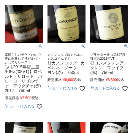
素晴らしい年だったので
カノンコップはカベルネ
プラッター５つ星&97点
更に瓶熟してリゼルヴァ
もスゴイんです！
獲得の2022年VT！
としてリリース！
◎カノンコップ カ
◎コンスタンシア・
◎【2015年店主選
ベルネ・ソーヴィニ
グレン ファイブ
出8位(’08VT)】ロベ
ヨン(赤) 750ml
(赤) 750ml
ルト・サロット バ
販売価格
¥
6,800
税込
販売価格
¥
6,800
税込
ローロ リゼルヴ
ァ アウダチェ(赤)
カートに入れる
カートに入れる
2017 750ml
販売価格
¥
7,500
税込
カートに入れる