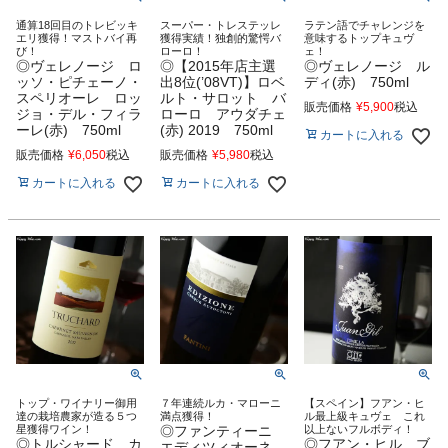
通算18回目のトレビッキ
スーパー・トレステッレ
ラテン語でチャレンジを
エリ獲得！マストバイ再
獲得実績！独創的驚愕バ
意味するトップキュヴ
び！
ローロ！
ェ！
◎ヴェレノージ ロ
◎【2015年店主選
◎ヴェレノージ ル
ッソ・ピチェーノ・
出8位(’08VT)】ロベ
ディ(赤) 750ml
スペリオーレ ロッ
ルト・サロット バ
販売価格
¥
5,900
税込
ジョ・デル・フィラ
ローロ アウダチェ
ーレ(赤) 750ml
(赤) 2019 750ml
カートに入れる
販売価格
¥
6,050
税込
販売価格
¥
5,980
税込
カートに入れる
カートに入れる
トップ・ワイナリー御用
７年連続ルカ・マローニ
【スペイン】フアン・ヒ
達の栽培農家が造る５つ
満点獲得！
ル最上級キュヴェ これ
星獲得ワイン！
◎ファンティーニ
以上ないフルボディ！
◎トルシャード カ
◎フアン・ヒル ブ
エディツィオーネ