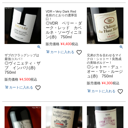
VDR＝Very Dark Red
名前のとおりの濃厚旨
口！
◎VDR ベリー・ダ
ーク・レッド カベ
ルネ・ソーヴィニヨ
ン(赤) 750ml
販売価格
¥
4,400
税込
カートに入れる
ザブのフラッグシップは
兄弟が力を合わせるマイ
最強コスパ！
クロ・シャトー！良熟成
◎ヴィニェティ・ザ
の美味ボルドー！
◎シャトー・デュ・
ブ インパリ(赤)
オー・マレ・ルージ
750ml
ュ(赤) 750ml
販売価格
¥
4,500
税込
販売価格
¥
4,300
税込
カートに入れる
カートに入れる