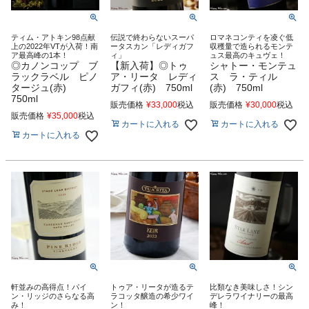
ティム・アトキン98点献
伝説で終わらないスーパ
ロマネコンティを凌ぐ低
上の2022年VTが入荷！南
ータスカン「レディガフ
収穫量で造られるモンテ
ア最高峰の1本！
ィ」
ュス最高のキュヴェ！
◎カノンコップ ブ
【新入荷】◎トゥ
シャトー・モンテュ
ラックラベル ピノ
ア・リータ レディ
ス ラ・ティル
タージュ(赤)
ガフィ(赤) 750ml
(赤) 750ml
750ml
販売価格
¥
33,000
税込
販売価格
¥
30,000
税込
販売価格
¥
35,000
税込
カートに入れる
カートに入れる
カートに入れる
軒並みの高得点！パイ
トゥア・リータが造るテ
比類なき美味しさ！シン
ン・リッジのさらなる高
ラコッタ醸造の希少ワイ
デレラワイナリーの最高
み！
ン！
峰！