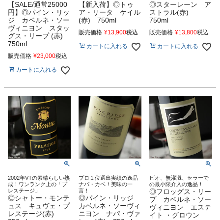
【SALE/通常25000
【新入荷】◎トゥ
◎スターレーン ア
円】◎パイン・リッ
ア・リータ ケイル
ストラル(赤)
ジ カベルネ・ソー
(赤) 750ml
750ml
ヴィニヨン スタッ
販売価格
¥
13,900
税込
販売価格
¥
13,800
税込
グス・リープ (赤)
750ml
カートに入れる
カートに入れる
販売価格
¥
23,000
税込
カートに入れる
2002年VTの素晴らしい熟
プロ１位選出実績の逸品
ビオ、無灌漑、セラーで
成！ワンランク上の「プ
ナパ・カベ！美味の一
の最小限介入の逸品！
レステージ」
言！
◎フロッグス・リー
◎シャトー・モンテ
◎パイン・リッジ
プ カベルネ・ソー
ュス キュヴェ・プ
カベルネ・ソーヴィ
ヴィニヨン エステ
レステージ(赤)
ニヨン ナパ・ヴァ
イト ・グロウン