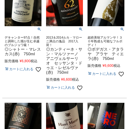
デキャンター97点！自然
2013＆2014ルカ・マロー
超絶美味アルマンサ！３
と調和した畑が生む卓越
ニ満点の逸品 2017入
０年熟成も可能なフルボ
のブルジョワ級！
荷！
ディ！
◎シャトー・マレス
◎カンティーネ・サ
◎ボデガス・アタラ
カス(赤) 750ml
ン・マルツァーノ
ヤ アラヤ ティエ
アニヴェルサーリ
ラ(赤) 750ml
販売価格
¥
6,800
税込
オ セッサンタ・ド
販売価格
¥
6,600
税込
ゥエ・レゼルヴァ
カートに入れる
(赤) 750ml
カートに入れる
販売価格
¥
6,600
税込
カートに入れる