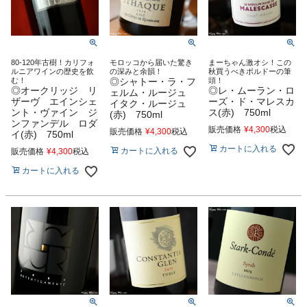
80-120年古樹！カリフォ
モロッコから届いた驚き
まーちゃん激オシ！この
ルニアワインの歴史を飲
の深みと余韻！
秋買うべきボルドーの筆
む！
◎シャトー・ラ・フ
頭！
◎オークリッジ リ
◎レ・ムーラン・ロ
ェルム・ルージュ
ザーヴ エインシェ
ーズ・ド・マレスカ
イタク・ルージュ
ント・ヴァイン ジ
ス(赤) 750ml
(赤) 750ml
ンファンデル ロダ
販売価格
¥
4,300
税込
販売価格
¥
4,300
税込
イ(赤) 750ml
カートに入れる
カートに入れる
販売価格
¥
4,300
税込
カートに入れる