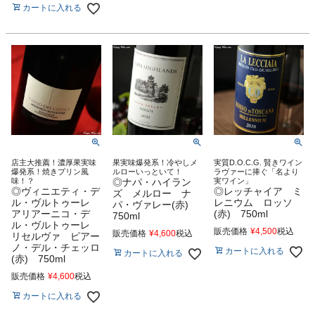
カートに入れる
店主大推薦！濃厚果実味
果実味爆発系！冷やしメ
実質D.O.C.G. 賢きワイン
爆発系！焼きプリン風
ルローいっといて！
ラヴァーに捧ぐ「名より
味！？
◎ナパ・ハイラン
実ワイン」
◎ヴィニエティ・デ
◎レッチャイア ミ
ズ メルロー ナ
ル・ヴルトゥーレ
レニウム ロッソ
パ・ヴァレー(赤)
アリアーニコ・デ
(赤) 750ml
750ml
ル・ヴルトゥーレ
販売価格
¥
4,500
税込
販売価格
¥
4,600
税込
リセルヴァ ピアー
ノ・デル・チェッロ
カートに入れる
カートに入れる
(赤) 750ml
販売価格
¥
4,600
税込
カートに入れる