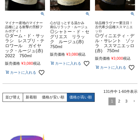
マイナー産地のマイナー
心がほっとする温かみ
珍品種ラヴァー要注目！
品種による衝撃の芳醇フ
南仏リラック・ルージュ
古代希少品種ススマニエ
ルボディ！
◎シャトー・ド・セ
ッロ
◎ダーム・ド・サッ
◎ヴィニエティ・デ
グリエス リラッ
ラシ レスプリ・テ
ル・サレント ゾッ
ク ルージュ(赤)
ロワール ガイヤ
ラ ススマニエッロ
750ml
ック・ルージュ(赤)
(赤) 750ml
販売価格
¥
3,080
税込
2022 750ml
販売価格
¥
3,000
税込
カートに入れる
販売価格
¥
3,080
税込
カートに入れる
カートに入れる
131
件中
1
-
60
件表示
新着順
価格が安い順
価格が高い順
並び替え
1
2
3