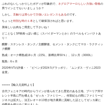
ぶれのないしっかりしたボディが印象的で、
ネグロアマーロらしい力強い骨格
の
男ワインとでもいいましょうか？
しかし、
舌触りは滑らかで力強いエレガンスもある
のです。
ちょっと
特別な時の１本
として確保頂ければと思います。
美味しいお肉をご用意して下さいね！
どことなくSF映画っぽい感じ（スパイダーマンとか）のラベルもインパクトあ
り！
醗酵：ステンレス・タンク／主醗酵後、セメント・タンクにてマロ・ラクティッ
ク醗酵
熟成：オーク樽熟成18ヶ月（225L、新樽比率50％）、12ヶ月（3000L）
瓶熟：6ヶ月
2020年VTの評価・・「ビベンダ2024 5グラッポリ」「ムンダス・ヴィニ2023
金賞」
=====【輸入元資料より】
古代フェニキアの時代からワインが造られてきた歴史のある土地、プーリア州サ
レント半島に門を構える「ゼッカ・ファミリー」。何世紀もの間にファミリービ
ジネスは拡大し、法王レオーネ13世が地方農業に貢献した証としてゼッカ家に
伯爵号を授けるに至りました。