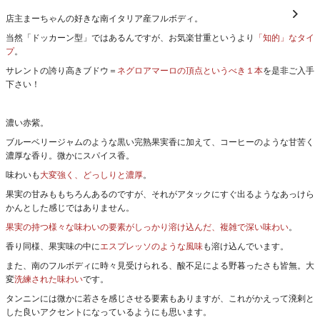
店主まーちゃんの好きな南イタリア産フルボディ。
当然「ドッカーン型」ではあるんですが、お気楽甘重というより
「知的」なタイ
プ
。
サレントの誇り高きブドウ＝
ネグロアマーロの頂点というべき１本
を是非ご入手
下さい！
濃い赤紫。
ブルーベリージャムのような黒い完熟果実香に加えて、コーヒーのような甘苦く
濃厚な香り。微かにスパイス香。
味わいも
大変強く、どっしりと濃厚
。
果実の甘みももちろんあるのですが、それがアタックにすぐ出るようなあっけら
かんとした感じではありません。
果実の持つ様々な味わいの要素がしっかり溶け込んだ、複雑で深い味わい
。
香り同様、果実味の中に
エスプレッソのような風味
も溶け込んでいます。
また、南のフルボディに時々見受けられる、酸不足による野暮ったさも皆無。大
変
洗練された味わい
です。
タンニンには微かに若さを感じさせる要素もありますが、これがかえって溌剌と
した良いアクセントになっているようにも思います。