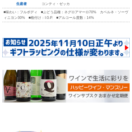
生産者
コンティ・ゼッカ
■味わい：フルボディ ■ぶどう品種：ネグロアマーロ70% カベルネ・ソーヴ
ィニヨン30% ■格付け：I.G.P. ■アルコール度数：14%