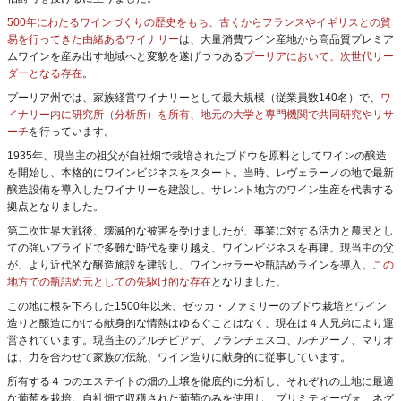
500年にわたるワインづくりの歴史をもち、古くからフランスやイギリスとの貿
易を行ってきた由緒あるワイナリー
は、大量消費ワイン産地から高品質プレミア
ムワインを産み出す地域へと変貌を遂げつつある
プーリアにおいて、次世代リー
ダーとなる存在
。
プーリア州では、家族経営ワイナリーとして最大規模（従業員数140名）で、
ワ
イナリー内に研究所（分析所）を所有、地元の大学と専門機関で共同研究やリサ
ーチ
を行っています。
1935年、現当主の祖父が自社畑で栽培されたブドウを原料としてワインの醸造
を開始し、本格的にワインビジネスをスタート。当時、レヴェラーノの地で最新
醸造設備を導入したワイナリーを建設し、サレント地方のワイン生産を代表する
拠点となりました。
第二次世界大戦後、壊滅的な被害を受けましたが、事業に対する活力と農民とし
ての強いプライドで多難な時代を乗り越え、ワインビジネスを再建。現当主の父
が、より近代的な醸造施設を建設し、ワインセラーや瓶詰めラインを導入。
この
地方での瓶詰め元としての先駆け的な存在
となりました。
この地に根を下ろした1500年以来、ゼッカ・ファミリーのブドウ栽培とワイン
造りと醸造にかける献身的な情熱はゆるぐことはなく、現在は４人兄弟により運
営されています。現当主のアルチビアデ、フランチェスコ、ルチアーノ、マリオ
は、力を合わせて家族の伝統、ワイン造りに献身的に従事しています。
所有する４つのエステイトの畑の土壌を徹底的に分析し、それぞれの土地に最適
な葡萄を栽培。自社畑で収穫された葡萄のみを使用し、プリミティーヴォ、ネグ