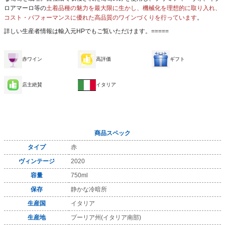
ロアマーロ等の
土着品種の魅力を最大限に生かし、機械化を理想的に取り入れ、
コスト・パフォーマンスに優れた高品質のワインづくりを行っています
。
詳しい生産者情報は
輸入元HP
でもご覧いただけます。=====
赤ワイン
高評価
ギフト
店主絶賛
イタリア
商品スペック
タイプ
赤
ヴィンテージ
2020
容量
750ml
保存
静かな冷暗所
生産国
イタリア
生産地
プーリア州(イタリア南部)