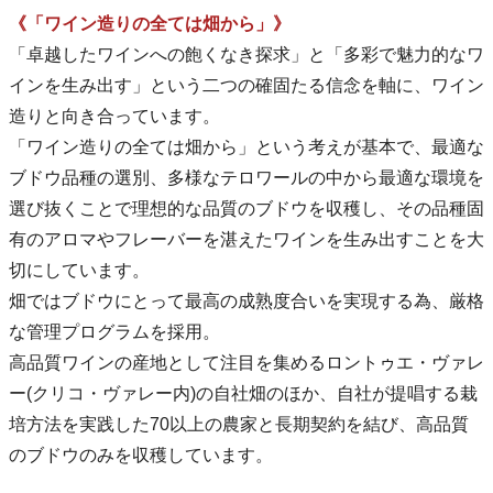
《「ワイン造りの全ては畑から」》
「卓越したワインへの飽くなき探求」と「多彩で魅力的なワ
インを生み出す」という二つの確固たる信念を軸に、ワイン
造りと向き合っています。
「ワイン造りの全ては畑から」という考えが基本で、最適な
ブドウ品種の選別、多様なテロワールの中から最適な環境を
選び抜くことで理想的な品質のブドウを収穫し、その品種固
有のアロマやフレーバーを湛えたワインを生み出すことを大
切にしています。
畑ではブドウにとって最高の成熟度合いを実現する為、厳格
な管理プログラムを採用。
高品質ワインの産地として注目を集めるロントゥエ・ヴァレ
ー(クリコ・ヴァレー内)の自社畑のほか、自社が提唱する栽
培方法を実践した70以上の農家と長期契約を結び、高品質
のブドウのみを収穫しています。