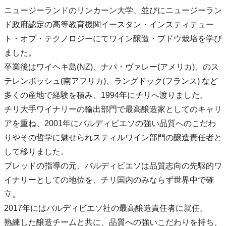
ニュージーランドのリンカーン大学、並びにニュージーラン
ド政府認定の高等教育機関イースタン・インスティテュー
ト・オブ・テクノロジーにてワイン醸造・ブドウ栽培を学び
ました。
卒業後はワイヘキ島(NZ)、ナパ・ヴァレー(アメリカ)、のス
テレンボッシュ(南アフリカ)、ラングドック(フランス) など
多くの産地で経験を積み、1994年にチリへ渡りました。
チリ大手ワイナリーの輸出部門で最高醸造家としてのキャリ
アを重ね、2001年にバルディビエソの強い品質へのこだわ
りやその哲学に魅せられスティルワイン部門の醸造責任者と
して移りました。
ブレッドの指導の元、バルディビエソは品質志向の先駆的ワ
イナリーとしての地位を、チリ国内のみならず世界中で確
立。
2017年にはバルディビエソ社の最高醸造責任者に就任。
熟練した醸造チームと共に、品質への強いこだわりを持ち、