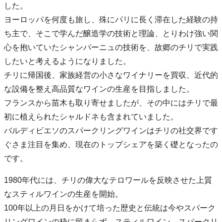
した。
ヨーロッパを何度も旅し、殊にパリに長く滞在した経験の持
ち主で、そこで学んだ醸造学の技術と理論、とりわけ強い関
心を抱いていたシャンパーニュの技術を、故郷のチリで実践
したいと考えるようになりました。
チリに帰国後、家族経営の小さなワイナリーを買収、近代的
な設備を整え高品質なワインの生産を目指しました。
フランスから苗木も取り寄せましたが、その中にはチリで最
初に植えられたシャルドネも含まれていました。
バルディビエソのスパークリングワインはチリの社交界です
ぐさま注目を集め、現在のトップシェアを築く礎となったの
です。
1980年代には、チリの偉大なテロワールを反映させた上質
なスティルワインの生産を開始。
100年以上の月日をかけて培った歴史と伝統は今やスパーク
リングワインの枠に留まらず、スティルワイン、スパークリ