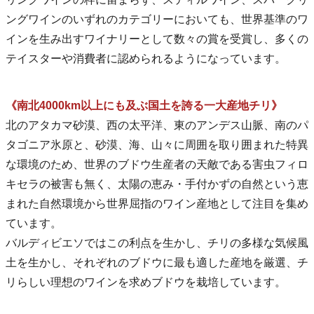
ングワインのいずれのカテゴリーにおいても、世界基準のワ
インを生み出すワイナリーとして数々の賞を受賞し、多くの
テイスターや消費者に認められるようになっています。
《南北4000km以上にも及ぶ国土を誇る一大産地チリ》
北のアタカマ砂漠、西の太平洋、東のアンデス山脈、南のパ
タゴニア氷原と、砂漠、海、山々に周囲を取り囲まれた特異
な環境のため、世界のブドウ生産者の天敵である害虫フィロ
キセラの被害も無く、太陽の恵み・手付かずの自然という恵
まれた自然環境から世界屈指のワイン産地として注目を集め
ています。
バルディビエソではこの利点を生かし、チリの多様な気候風
土を生かし、それぞれのブドウに最も適した産地を厳選、チ
リらしい理想のワインを求めブドウを栽培しています。