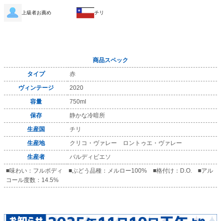
上級者お薦め
チリ
商品スペック
タイプ
赤
ヴィンテージ
2020
容量
750ml
保存
静かな冷暗所
生産国
チリ
生産地
クリコ・ヴァレー ロントゥエ・ヴァレー
生産者
バルディビエソ
■味わい：フルボディ ■ぶどう品種：メルロー100% ■格付け：D.O. ■アル
コール度数：14.5%