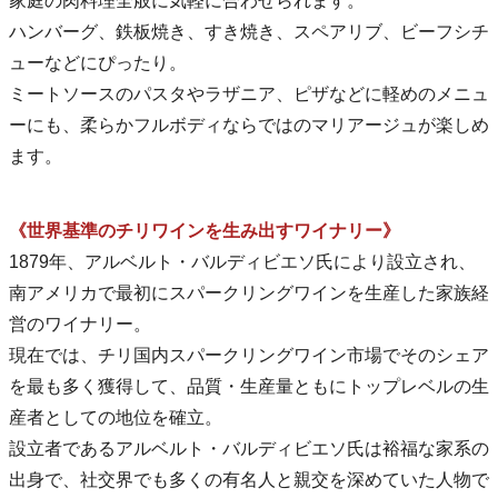
家庭の肉料理全般に気軽に合わせられます。
ハンバーグ、鉄板焼き、すき焼き、スペアリブ、ビーフシチ
ューなどにぴったり。
ミートソースのパスタやラザニア、ピザなどに軽めのメニュ
ーにも、柔らかフルボディならではのマリアージュが楽しめ
ます。
《世界基準のチリワインを生み出すワイナリー》
1879年、アルベルト・バルディビエソ氏により設立され、
南アメリカで最初にスパークリングワインを生産した家族経
営のワイナリー。
現在では、チリ国内スパークリングワイン市場でそのシェア
を最も多く獲得して、品質・生産量ともにトップレベルの生
産者としての地位を確立。
設立者であるアルベルト・バルディビエソ氏は裕福な家系の
出身で、社交界でも多くの有名人と親交を深めていた人物で