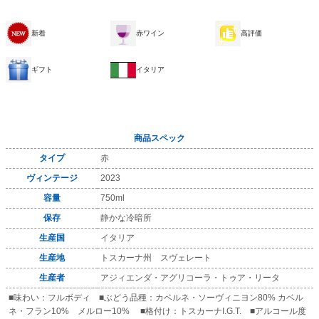
新着
赤ワイン
高評価
ギフト
イタリア
商品スペック
タイプ
赤
ヴィンテージ
2023
容量
750ml
保存
静かな冷暗所
生産国
イタリア
生産地
トスカーナ州 スヴェレート
生産者
アジィエンダ・アグリコーラ・トゥア・リータ
■味わい：フルボディ ■ぶどう品種：カベルネ・ソーヴィニヨン80% カベル
ネ・フラン10% メルロー10% ■格付け：トスカーナI.G.T. ■アルコール度