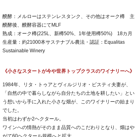
醗酵：メルローはステンレスタンク、その他はオーク樽 主
醗酵後、醗酵容器にてMLF
熟成：オーク樽(225L、新樽50%、1年使用樽50%) 18カ月
生産量：約21000本サステナブル農法・認証：Equalitas
Sustainable Winery
《小さなスタートが今や世界トップクラスのワイナリーへ》
1984年、リタ・トゥアとヴィルジリオ・ビスティ夫妻が、
「自然の中で暮らしながら自分たちの土地を耕したい」とい
う想いから手に入れた小さな畑が、このワイナリーの始まり
でした。
当初はわずか2ヘクタール。
ワインへの情熱がそのまま品質へのこだわりとなり、畑はや
がて60ヘクタール規模へと拡大。