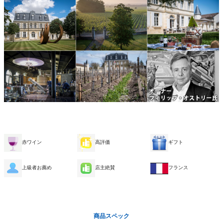
赤ワイン
高評価
ギフト
上級者お薦め
店主絶賛
フランス
商品スペック