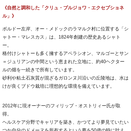
《自然と調和した「クリュ・ブルジョワ・エクセプショネ
ル」》
ボルドー左岸、オー・メドックのラマルク村に位置する「シ
ャトー・マレスカス」は、1824年創建の歴史あるシャト
ー。
格付けシャトーも多く擁するアペラシオン、マルゴーとサン
＝ジュリアンの中間という恵まれた立地に、約40ヘクター
ルの畑を一続きで所有しています。
砂利や粘土石灰質が混ざるガロンヌ川沿いの丘陵地は、水は
けが良くブドウ栽培に理想的な環境を備えています。
2012年に現オーナーのフィリップ・オストリィー氏が取
得。
ヘルスケア分野でキャリアを築き、かつてより夢見ていたい
つか自分のドメーヌを所有するという夢を50歳の時に叶え