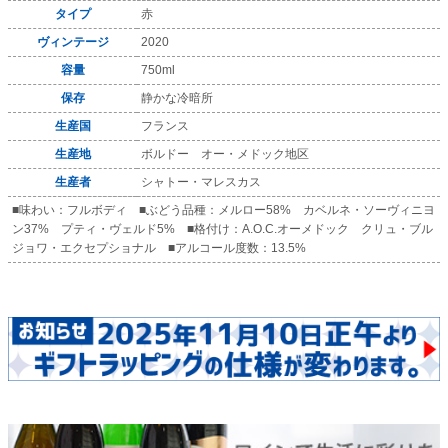
タイプ
赤
ヴィンテージ
2020
容量
750ml
保存
静かな冷暗所
生産国
フランス
生産地
ボルドー オー・メドック地区
生産者
シャトー・マレスカス
■味わい：フルボディ ■ぶどう品種：メルロー58% カベルネ・ソーヴィニヨ
ン37% プティ・ヴェルド5% ■格付け：A.O.C.オーメドック クリュ・ブル
ジョワ・エクセプショナル ■アルコール度数：13.5%