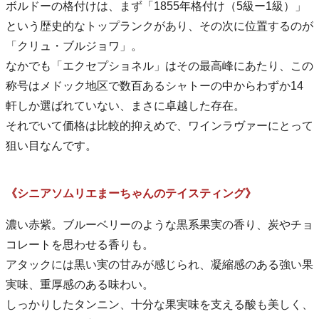
ボルドーの格付けは、まず「1855年格付け（5級ー1級）」
という歴史的なトップランクがあり、その次に位置するのが
「クリュ・ブルジョワ」。
なかでも「エクセプショネル」はその最高峰にあたり、この
称号はメドック地区で数百あるシャトーの中からわずか14
軒しか選ばれていない、まさに卓越した存在。
それでいて価格は比較的抑えめで、ワインラヴァーにとって
狙い目なんです。
《シニアソムリエまーちゃんのテイスティング》
濃い赤紫。ブルーベリーのような黒系果実の香り、炭やチョ
コレートを思わせる香りも。
アタックには黒い実の甘みが感じられ、凝縮感のある強い果
実味、重厚感のある味わい。
しっかりしたタンニン、十分な果実味を支える酸も美しく、