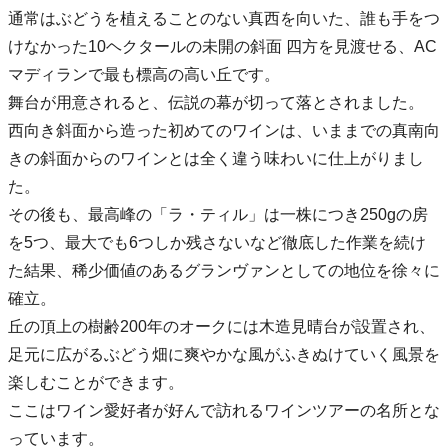
通常はぶどうを植えることのない真西を向いた、誰も手をつ
けなかった10ヘクタールの未開の斜面 四方を見渡せる、AC
マディランで最も標高の高い丘です。
舞台が用意されると、伝説の幕が切って落とされました。
西向き斜面から造った初めてのワインは、いままでの真南向
きの斜面からのワインとは全く違う味わいに仕上がりまし
た。
その後も、最高峰の「ラ・ティル」は一株につき250gの房
を5つ、最大でも6つしか残さないなど徹底した作業を続け
た結果、稀少価値のあるグランヴァンとしての地位を徐々に
確立。
丘の頂上の樹齢200年のオークには木造見晴台が設置され、
足元に広がるぶどう畑に爽やかな風がふきぬけていく風景を
楽しむことができます。
ここはワイン愛好者が好んで訪れるワインツアーの名所とな
っています。