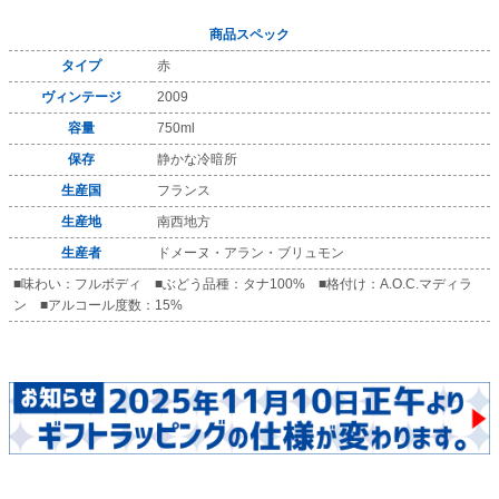
商品スペック
タイプ
赤
ヴィンテージ
2009
容量
750ml
保存
静かな冷暗所
生産国
フランス
生産地
南西地方
生産者
ドメーヌ・アラン・ブリュモン
■味わい：フルボディ ■ぶどう品種：タナ100% ■格付け：A.O.C.マディラ
ン ■アルコール度数：15%