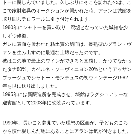
トーに親しんでいました。久しぶりにそこを訪れたのは、こ
こで家財道具のオークションが開かれた時。アランは城館を
取り囲むテロワールに引き付けられます。
1980年にシャトーを買い取り、廃墟となっていた城館を少
しずつ修復。
ガレに表面を覆われた粘土質の斜面は、長熟型のグラン・ヴ
ァンを生み出すのに最適な土壌だったのです。
彼はこの地で最上のワインができると直感し、かつてなかっ
たタナ80%、カベルネ・ソーヴィニヨン20%というアッサン
ブラージュでシャトー・モンテュスの初ヴィンテージ1982
年を世に送り出しました。
1995年には新醸造所を完成させ、城館はラグジュアリーな
迎賓館として2003年に改装されています。
1990年、長いこと夢見ていた理想の区画が、子どものころ
から慣れ親しんだ地にあることにアランは気が付きました。