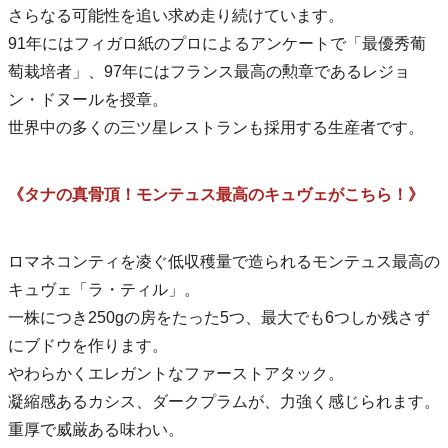
さらなる可能性を追い求め走り続けています。
91年にはフィガロ紙のプロによるアンケートで「最優秀葡
萄栽培者」、97年にはフランス最高の勲章であるレジョ
ン・ドヌールを授章。
世界中の多くの三ツ星レストランも採用する生産者です。
《タナの真骨頂！モンテュス最高のキュヴェがこちら！》
ロマネコンティを凌ぐ低収穫量で造られるモンテュス最高の
キュヴェ「ラ・ティル」。
一株につき250gの房をたった5つ、最大でも6つしか残さず
にブドウを作ります。
やわらかくエレガントなファーストアタック。
凝縮感あるカシス、ダークプラムが、力強く感じられます。
重厚で威厳ある味わい。