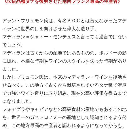
《伝統品種タナを復興させた南西フランス最高の生産者》
アラン・ブリュモン氏は、有名ＡＯＣとは言えなかったマデ
ィランに世界の目を向けさせた偉大な造り手。
マディラン＝シャトー・モンテュスと言っても過言ではない
でしょう。
マディランは古くからの産地ではあるものの、ボルドーの影
に隠れ、不遇な時期やワインのスタイルを失った時期があり
ました。
しかしブリュモン氏は、本来のマディラン・ワインを復活さ
せるべく、この地方で古くから栽培されているタナ種で濃厚
で力強いワイン造りに取り組み、現在の高い評価を得るまで
になりました。
フォアグラやキャビアなどの高級食材の産地でもあるこの地
を、世界一のガストロノミーの産地として認知されるよう努
め、この地方最高の生産者と謳われるようになってからも、