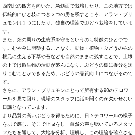
西南北の四方を向いた、急斜面で栽培したり、この地方では
伝統的にひと枝につき２つの房を残すところ、アラン・ブリ
ュモンは１つにしたり、独自の理論でぶどう栽培をしていま
す。
また、畑の周りの生態系を守るというのも特徴のひとつで
す。むやみに開墾することなく、動物・植物・ぶどうの株の
根元に生える下草や苔などを自然のままに残すことで、土壌
の下では微生物の活動が盛んになり、ぶどうの樹に養分を送
りこむことができるため、ぶどうの品質向上につながるので
す。
さらに、アラン・ブリュモンにとって所有する90のテロワ
ールを見て回り、現場のスタッフに話を聞くのが欠かせない
日課となっています。
より品質の高いぶどうを得るために、日々テロワールの様子
を肌で感じ、そこで呼吸をし、自然の声を聴いているスタッ
フたちを通して、大地を分析、理解し、この理論を確立させ