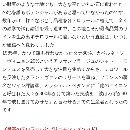
い財宝のような土地でも、大きな平たい丸い石に覆われたこ
の地を誰もポテンシャルがあると思っていなかったのです。
数年かけ、様々なぶどう品種を各テロワールに植えて、全く
の独学で試行錯誤を繰り返す中、この地こそが最高品質のワ
インを生み出すテロワールに違いないという直感は、いつし
か確信へと変わり ました。
1985年、かつて誰も行わなかったタナ80%、カベルネ・ソ
ーヴィニョン20%というアッサンブラージュのシャトー・モ
ンテュスを発売して大きな注目を集めてからも、テロワール
を反映したグラン・ヴァンのリリースを重ね、フランスの著
名なワイン評論家、ミッシェル・ベタンヌに「他のアイコン
と呼ばれた人々が300年かけて築いた実績を、彼はわずか30
年で成し遂げてみせた」と言わせるまでの生産者となったの
です。
《最高のテロワールとブリュモン・メソッド》