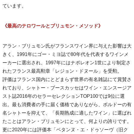
ています。
《最高のテロワールとブリュモン・メソッド》
アラン・ブリュモン氏がフランスワイン界に与えた影響は大
きく、1991年にゴー・ミヨ誌で80年代を代表するワインメ
ーカーに選出され、1997年にはナポレオン1世により制定さ
れたフランス最高勲章「レジョン・ドヌール」を受勲。
評価はフランス国内にとどまらず世界の有名雑誌にて賞賛さ
れており、シャトー・ブースカッセはワイン・エンスージア
スト誌2016年のセラーセレクションTOP100では9位に選
出。最も消費者の手に届く価格でありながら、ボルドーの有
名シャトーを抑えて、「長期熟成に適したワイン」に選ばれ
たことはアラン・ブリュモンにとって、何よりの誇りです。
更に2020年には評価本「ベタンヌ・エ・ドゥソーヴ（旧ク