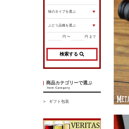
円 〜
円 まで
検索する
商品カテゴリーで選ぶ
Item Category
ギフト包装