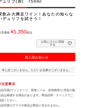
デュリフ(赤) 750ml
家飲み大満足ワイン！あなたの知らな
いデュリフを試そう！
¥
1,350
販売価格
税込
お気に入りに登録
する
再入荷お知らせ
申し訳ございません。ただいま在庫がございません。
※注意事項
商品写真(ヴィンテージ、受賞シール、添加物等)と現在の販
売品は相違する場合があります。商品説明・スペックでご
確認ください。
商品写真のグラスや食品は商品に含まれません。