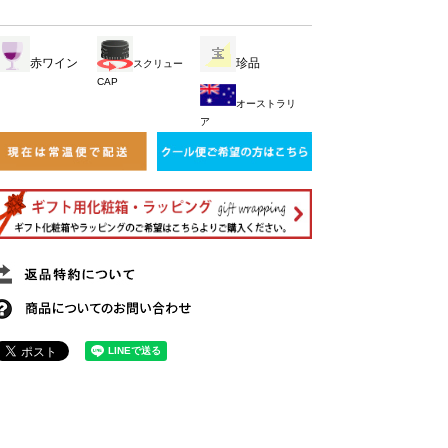
赤ワイン
珍品
スクリュー
CAP
オーストラリ
ア