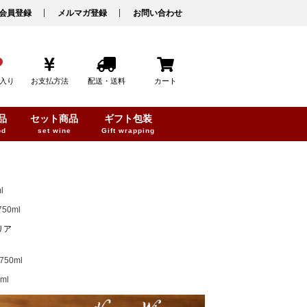
会員登録
メルマガ登録
お問い合わせ
入り
お支払方法
配送・送料
カート
品
セット商品
ギフト包装
od
set wine
Gift wrapping
l
0ml
リア
50ml
ml