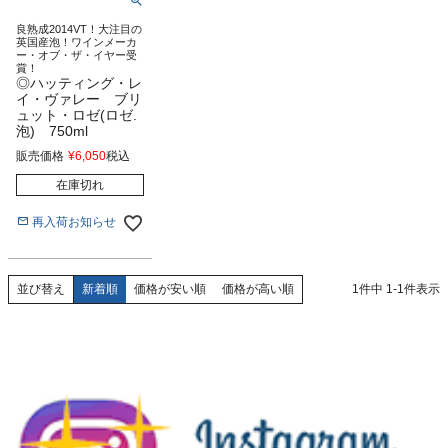
良熟成2014VT！大注目の
英国産泡！ワインメーカ
ー・オブ・ザ・イヤー受
賞！
◎ハッティング・レ
イ・ヴァレー ブリ
ュット・ロゼ(ロゼ.
泡) 750ml
販売価格
¥
6,050
税込
在庫切れ
再入荷お知らせ
新着順
価格が安い順
価格が高い順
1
件中
1
-
1
件表示
並び替え