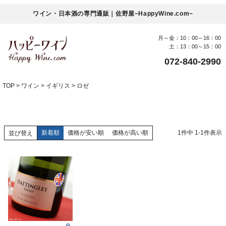
ワイン・日本酒の専門通販｜佐野屋~HappyWine.com~
月～金：10：00～16：00
土：13：00～15：00
072-840-2990
TOP
ワイン
イギリス
ロゼ
新着順
価格が安い順
価格が高い順
1
件中
1
-
1
件表示
並び替え