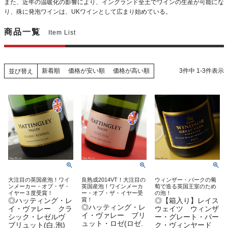
また、近年の温暖化の影響により、イングランド全土でワインの生産が可能にな
り、殊に発泡ワインは、UKワインとして広まり始めている。
商品一覧
Item List
新着順
価格が安い順
価格が高い順
3
件中
1
-
3
件表示
並び替え
大注目の英国産泡！ワイ
良熟成2014VT！大注目の
ウィンザー・パークの葡
ンメーカー・オブ・ザ・
英国産泡！ワインメーカ
萄で造る英国王室のため
イヤー３度受賞！
ー・オブ・ザ・イヤー受
の泡！
◎ハッティング・レ
賞！
◎【箱入り】レイス
◎ハッティング・レ
イ・ヴァレー クラ
ウェイツ ウィンザ
イ・ヴァレー ブリ
シック・レゼルヴ
ー・グレート・パー
ュット・ロゼ(ロゼ.
ブリュット(白.泡)
ク・ヴィンヤード