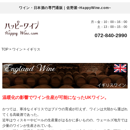
ワイン・日本酒の専門通販｜佐野屋~HappyWine.com~
月～金：10：00～16：00
土：13：00～15：00
072-840-2990
TOP
ワイン
イギリス
温暖化の影響でワイン生産が可能になったUKワイン。
かつては、寒冷なイギリスではブドウの育成が行えず、ワインは大陸から運ばれ
てくる高級酒であった。
近年はウィスキーやビールの生産量がはるかに多いものの、ウェールズ地方では
少量のワインが生産されている。