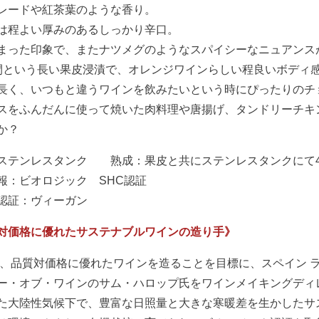
レードや紅茶葉のような香り。
は程よい厚みのあるしっかり辛口。
まった印象で、またナツメグのようなスパイシーなニュアンス
間という長い果皮浸漬で、オレンジワインらしい程良いボディ
長く、いつもと違うワインを飲みたいという時にぴったりのチ
スをふんだんに使って焼いた肉料理や唐揚げ、タンドリーチキ
か？
ステンレスタンク 熟成：果皮と共にステンレスタンクにて
報：ビオロジック SHC認証
認証：ヴィーガン
対価格に優れたサステナブルワインの造り手》
9年、品質対価格に優れたワインを造ることを目標に、スペイン
ー・オブ・ワインのサム・ハロップ氏をワインメイキングディレ
た大陸性気候下で、豊富な日照量と大きな寒暖差を生かしたサ