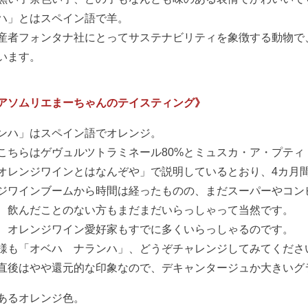
ハ」とはスペイン語で羊。
産者フォンタナ社にとってサステナビリティを象徴する動物で
います。
アソムリエまーちゃんのテイスティング》
ンハ」はスペイン語でオレンジ。
こちらはゲヴュルツトラミネール80%とミュスカ・ア・プティ
オレンジワインとはなんぞや」で説明しているとおり、4カ月
ジワインブームから時間は経ったものの、まだスーパーやコン
、飲んだことのない方もまだまだいらっしゃって当然です。
、オレンジワイン愛好家もすでに多くいらっしゃるのです。
様も「オベハ ナランハ」、どうぞチャレンジしてみてくださ
直後はやや還元的な印象なので、デキャンタージュか大きいグ
あるオレンジ色。