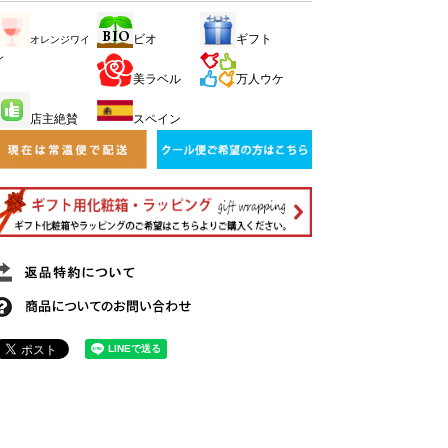
ビオ
ギフト
オレンジワイ
ン
美ラベル
万人ウケ
店主絶賛
スペイン