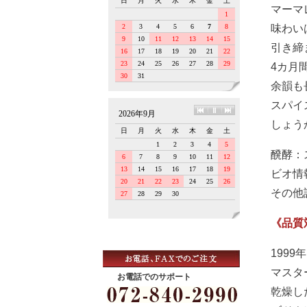
マーマ
味わい
引き締
4カ月
余韻も
スパイ
しょう
醗酵：
ビオ情
その他
《品質
199
マスタ
お電話でのサポート
乾燥し