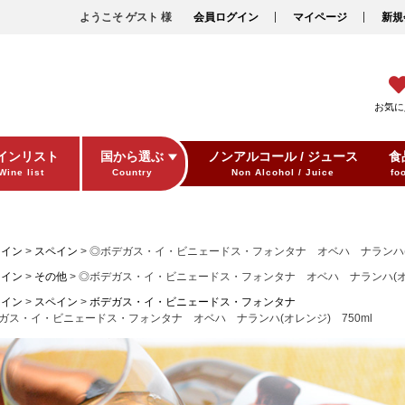
ようこそ ゲスト 様
会員ログイン
マイページ
新規
お気に
インリスト
国から選ぶ
ノンアルコール / ジュース
食
Wine list
Country
Non Alcohol / Juice
fo
ワイン
スペイン
◎ボデガス・イ・ビニェードス・フォンタナ オベハ ナランハ(オ
ワイン
その他
◎ボデガス・イ・ビニェードス・フォンタナ オベハ ナランハ(オレ
ワイン
スペイン
ボデガス・イ・ビニェードス・フォンタナ
ガス・イ・ビニェードス・フォンタナ オベハ ナランハ(オレンジ) 750ml