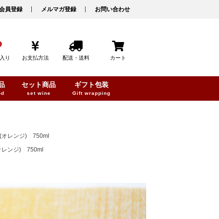
会員登録
メルマガ登録
お問い合わせ
入り
お支払方法
配送・送料
カート
品
セット商品
ギフト包装
od
set wine
Gift wrapping
レンジ) 750ml
ンジ) 750ml