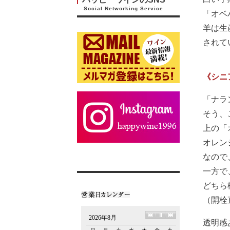
Social Networking Service
「オベ
羊は生
されて
《シニ
「ナラ
そう、
上の「
オレン
なので
一方で
どちら
（開栓
透明感