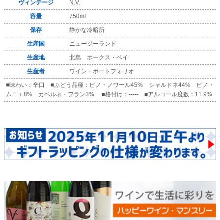
ヴィンテージ
N.V.
容量
750ml
保存
静かな冷暗所
生産国
ニュージーランド
生産地
北島 ホークス・ベイ
生産者
ワイン・ポートフォリオ
■味わい：辛口 ■ぶどう品種：ピノ・ノワール45% シャルドネ44% ピノ・
ムニエ8% カベルネ・フラン3% ■格付け：----- ■アルコール度数：11.9%