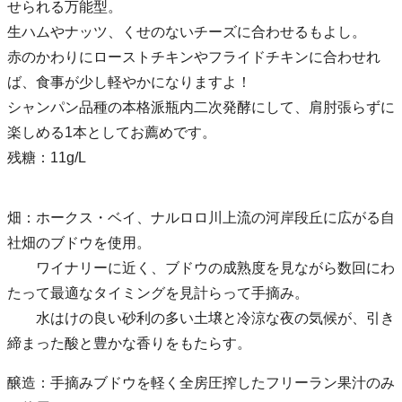
せられる万能型。
生ハムやナッツ、くせのないチーズに合わせるもよし。
赤のかわりにローストチキンやフライドチキンに合わせれ
ば、食事が少し軽やかになりますよ！
シャンパン品種の本格派瓶内二次発酵にして、肩肘張らずに
楽しめる1本としてお薦めです。
残糖：11g/L
畑：ホークス・ベイ、ナルロロ川上流の河岸段丘に広がる自
社畑のブドウを使用。
ワイナリーに近く、ブドウの成熟度を見ながら数回にわ
たって最適なタイミングを見計らって手摘み。
水はけの良い砂利の多い土壌と冷涼な夜の気候が、引き
締まった酸と豊かな香りをもたらす。
醸造：手摘みブドウを軽く全房圧搾したフリーラン果汁のみ