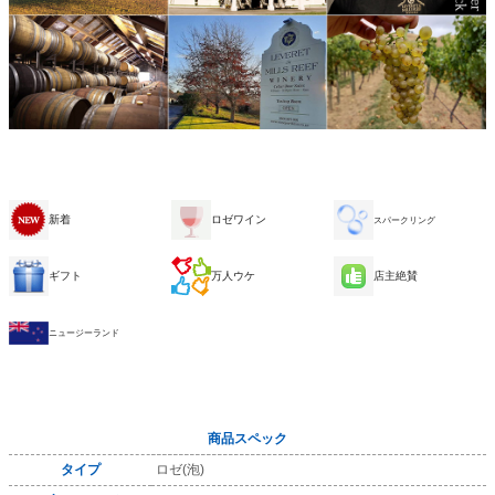
新着
ロゼワイン
スパークリング
ギフト
万人ウケ
店主絶賛
ニュージーランド
商品スペック
タイプ
ロゼ(泡)