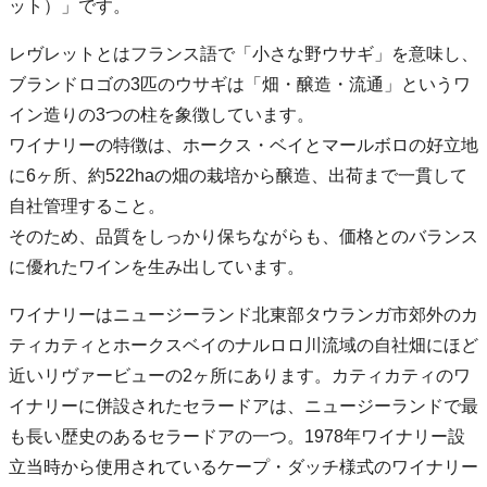
ット）」です。
レヴレットとはフランス語で「小さな野ウサギ」を意味し、
ブランドロゴの3匹のウサギは「畑・醸造・流通」というワ
イン造りの3つの柱を象徴しています。
ワイナリーの特徴は、ホークス・ベイとマールボロの好立地
に6ヶ所、約522haの畑の栽培から醸造、出荷まで一貫して
自社管理すること。
そのため、品質をしっかり保ちながらも、価格とのバランス
に優れたワインを生み出しています。
ワイナリーはニュージーランド北東部タウランガ市郊外のカ
ティカティとホークスベイのナルロロ川流域の自社畑にほど
近いリヴァービューの2ヶ所にあります。カティカティのワ
イナリーに併設されたセラードアは、ニュージーランドで最
も長い歴史のあるセラードアの一つ。1978年ワイナリー設
立当時から使用されているケープ・ダッチ様式のワイナリー