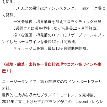
を使用。
ほとんどの果汁はステンレスタンク、一部オーク樽に
て発酵。
一次発酵後、培養酵母を加えマロラクティック発酵。
3週間ごとに澱を攪拌しながら最長12ヶ月間熟成。
様々な区画・樽発酵のロットにリザーブワインをブレ
ンドしたベースワインを最長12ヶ月間熟成。
ティラージュを施し最低18ヶ月間瓶内熟成。
《栽培・醸造・出荷を一貫自社管理でコスパ高ワインを生
産！》
ニュージーランドで、1978年設立のワイン・ポートフォリ
オ社。
世界的に成功を収めたブランド「モートン」を売却後、
2014年に立ち上げた主力ブランドがこの「Leveret（レヴレ