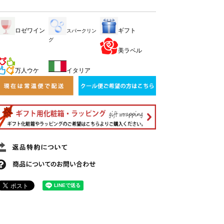
ロゼワイン
ギフト
スパークリン
グ
美ラベル
万人ウケ
イタリア