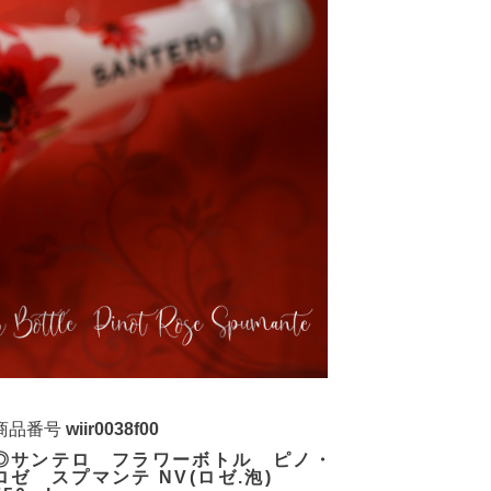
商品番号
wiir0038f00
◎サンテロ フラワーボトル ピノ・
ロゼ スプマンテ NV(ロゼ.泡)