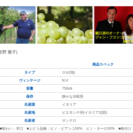
佐野 雅子)
商品スペック
タイプ
ロゼ(泡)
ヴィンテージ
N.V.
容量
750ml
保存
静かな冷暗所
生産国
イタリア
生産地
ピエモンテ州(イタリア北部)
生産者
サンテロ
■味わい：辛口 ■ぶどう品種：ピノ・ビアンコ50% ピノ・ネーロ50% ■格付け：--