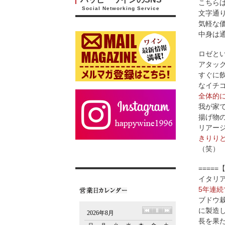
こちら
Social Networking Service
文字通
気軽な
中身は
ロゼと
アタッ
すぐに
なイチ
全体的
我が家
揚げ物
リアー
きりり
（笑）
====
イタリ
5年連
ブドウ
に製造
長を果た