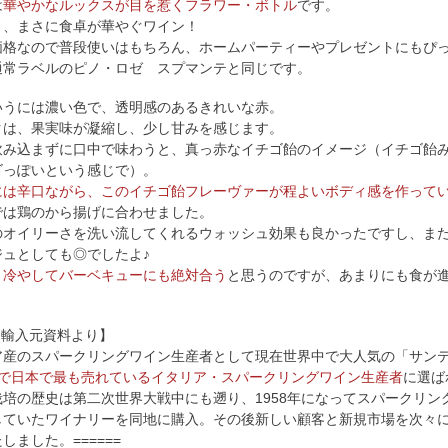
は
華やかなルックスが目を惹くフラワー・ボトル
です。
り、まさに食卓が華やぐワイン！
価格なので普段使いはもちろん、ホームパーティーやプレゼントにもぴ
通常ラベルのピノ・ロゼ スプマンテと同じです。
いうには濃い色で、透明感のあるきれいな赤。
クは、果実味が凝縮し、少し甘みを感じます。
飲み込まずに口中で味わうと、真っ赤なイチゴ飴のイメージ（イチゴ飴
ゴっぽいという感じで）。
には辛口ながら、このイチゴ飴フレーヴァーが程よいボディ感を作って
では鶏のから揚げに合わせました。
のオイリーさを洗い流してくれるウォッシュ効果も良かったですし、ま
ジュとしても◎でしたよ♪
と冷やしてバーベキューにも絶対合う
と思うのですが、あまりにも食が
=【輸入元資料より】
ア産のスパークリングワイン生産者として現在世界中で大人気の「サン
続で日本で最も売れているイタリア・スパークリングワイン生産者
に選ば
栽培の歴史は第二次世界大戦中にも遡り、1958年になってスパークリ
していたワイナリーを同地に購入。その後新しい顧客と新規市場を次々
しました。======