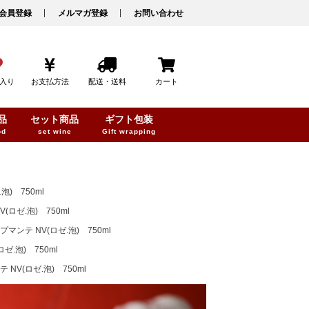
会員登録
メルマガ登録
お問い合わせ
入り
お支払方法
配送・送料
カート
品
セット商品
ギフト包装
od
set wine
Gift wrapping
) 750ml
ゼ.泡) 750ml
テ NV(ロゼ.泡) 750ml
.泡) 750ml
V(ロゼ.泡) 750ml