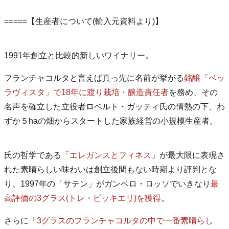
=====【生産者について(輸入元資料より)】
1991年創立と比較的新しいワイナリー。
フランチャコルタと言えば真っ先に名前が挙がる
銘醸「ベッ
ラヴィスタ」で18年に渡り栽培・醸造責任者
を務め、その
名声を確立した立役者ロベルト・ガッティ氏の情熱の下、わ
ずか５haの畑からスタートした家族経営の小規模生産者。
氏の哲学である
「エレガンスとフィネス」
が最大限に表現さ
れた素晴らしい味わいは創立後間もない時期より評判とな
り、1997年の「サテン」がガンベロ・ロッソでいきなり
最
高評価の3グラス(トレ・ビッキエリ)を獲得
。
さらに
「3グラスのフランチャコルタの中で一番素晴らし