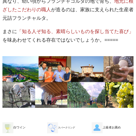
異なり、幼い頃からフランチャコルタの地で育ち、
地元に根
ざしたこだわりの職人
が造るのは、家族に支えられた生産者
元詰フランチャルタ。
まさに
「知る人ぞ知る、素晴らしいものを探し当てた喜び」
を味あわせてくれる存在ではないでしょうか。=====
白ワイン
上級者お薦め
スパークリング