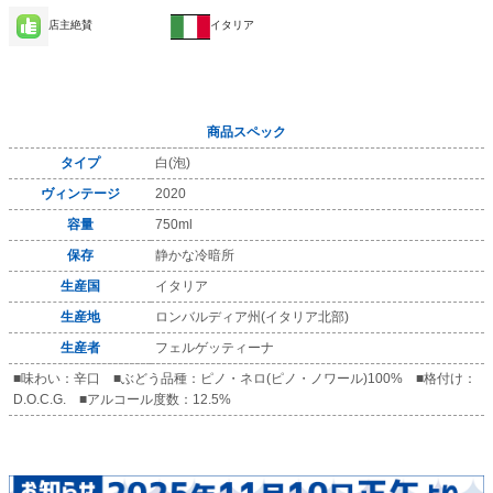
店主絶賛
イタリア
商品スペック
タイプ
白(泡)
ヴィンテージ
2020
容量
750ml
保存
静かな冷暗所
生産国
イタリア
生産地
ロンバルディア州(イタリア北部)
生産者
フェルゲッティーナ
■味わい：辛口 ■ぶどう品種：ピノ・ネロ(ピノ・ノワール)100% ■格付け：
D.O.C.G. ■アルコール度数：12.5%