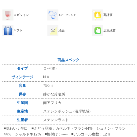
ロゼワイン
高評価
スパークリング
ギフト
珍品
店主絶賛
商品スペック
タイプ
ロゼ(泡)
ヴィンテージ
N.V.
容量
750ml
保存
静かな冷暗所
生産国
南アフリカ
生産地
ステレンボッシュ (沿岸地域)
生産者
ステレンラスト
■味わい：辛口 ■ぶどう品種：カベルネ・フラン44% シュナン・ブラン
44% シャルドネ12% ■格付け：----- ■アルコール度数：12％