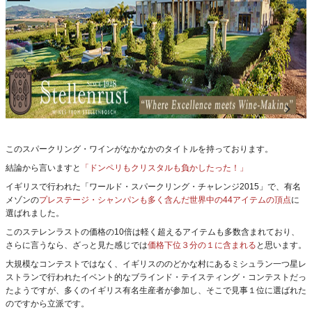
このスパークリング・ワインがなかなかのタイトルを持っております。
結論から言いますと
「ドンペリもクリスタルも負かしたった！」
イギリスで行われた「ワールド・スパークリング・チャレンジ2015」で、有名
メゾンの
プレステージ・シャンパンも多く含んだ世界中の44アイテムの頂点
に
選ばれました。
このステレンラストの価格の10倍は軽く超えるアイテムも多数含まれており、
さらに言うなら、ざっと見た感じでは
価格下位３分の１に含まれる
と思います。
大規模なコンテストではなく、イギリスののどかな村にあるミシュラン一つ星レ
ストランで行われたイベント的なブラインド・テイスティング・コンテストだっ
たようですが、多くのイギリス有名生産者が参加し、そこで見事１位に選ばれた
のですから立派です。