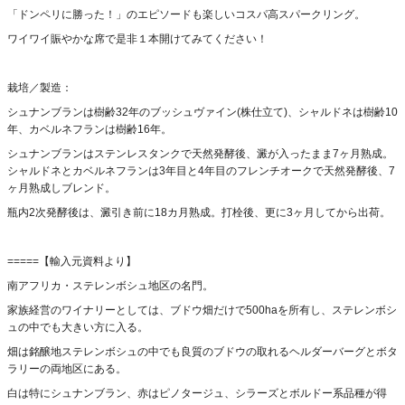
「ドンペリに勝った！」のエピソードも楽しいコスパ高スパークリング。
ワイワイ賑やかな席で是非１本開けてみてください！
栽培／製造：
シュナンブランは樹齢32年のブッシュヴァイン(株仕立て)、シャルドネは樹齢10
年、カベルネフランは樹齢16年。
シュナンブランはステンレスタンクで天然発酵後、澱が入ったまま7ヶ月熟成。
シャルドネとカベルネフランは3年目と4年目のフレンチオークで天然発酵後、7
ヶ月熟成しブレンド。
瓶内2次発酵後は、澱引き前に18カ月熟成。打栓後、更に3ヶ月してから出荷。
=====【輸入元資料より】
南アフリカ・ステレンボシュ地区の名門。
家族経営のワイナリーとしては、ブドウ畑だけで500haを所有し、ステレンボシ
ュの中でも大きい方に入る。
畑は銘醸地ステレンボシュの中でも良質のブドウの取れるヘルダーバーグとボタ
ラリーの両地区にある。
白は特にシュナンブラン、赤はピノタージュ、シラーズとボルドー系品種が得