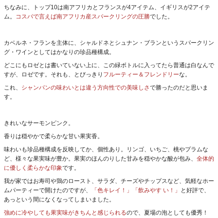
ちなみに、トップ10は南アフリカとフランスが4アイテム、イギリスが2アイテ
ム。
コスパで言えば南アフリカ産スパークリングの圧勝
でした。
カベルネ・フランを主体に、シャルドネとシュナン・ブランというスパークリン
グ・ワインとしてはかなりの珍品種構成。
どこにもロゼとは書いていない上に、この緑ボトルに入ってたら普通は白なんで
すが、ロゼです。それも、とびっきり
フルーティー＆フレンドリー
な。
これ、
シャンパンの味わいとは違う方向性での美味しさ
で勝ったのだと思いま
す。
きれいなサーモンピンク。
香りは穏やかで柔らかな甘い果実香。
味わいも珍品種構成を反映してか、個性あり。リンゴ、いちご、桃やプラムな
ど、様々な果実味が豊か。果実のほんのりした甘みを穏やかな酸が包み、
全体的
に優しく柔らかな印象
です。
我が家ではお寿司や鶏のロースト、サラダ、チーズやチップスなど、気軽なホー
ムパーティーで開けたのですが、
「色キレイ！」「飲みやす い！」
と好評で、
あっという間になくなってしまいました。
強めに冷やしても果実味がきちんと感じられる
ので、夏場の泡としても優秀！