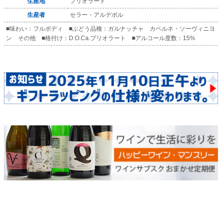
生産地
プリオラート
生産者
セラー・アルデボル
■味わい：フルボディ ■ぶどう品種：ガルナッチャ カベルネ・ソーヴィニヨ
ン その他 ■格付け：D.O.Ca.プリオラート ■アルコール度数：15%