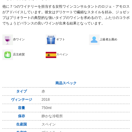
他に７つのワイナリーを担当する女性ワインコンサルタントのロジェ・アモロス
がアドバイスしています。彼女はデリケートで繊細なスタイルを好み、ジョゼッ
プはプリオラートの典型的な強いタイプのワインを求めるので、ふたりのコラボ
でちょうどバランスの良いワインが出来る結果となっています。
赤ワイン
ギフト
上級者お薦め
店主絶賛
スペイン
商品スペック
タイプ
赤
ヴィンテージ
2018
容量
750ml
保存
静かな冷暗所
生産国
スペイン