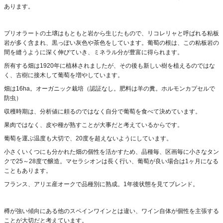
あります。
プリオラートの土壌はもともと岩から生じたもので、リコレリャと呼ばれる粘板
岩が多く含まれ、黒っぽい灰色や茶色をしています。葡萄の根は、この粘板岩の
間を縫うように深く伸びていき、ミネラル分が豊富に得られます。
所有する畑は1920年に植林されましたが、その後も新しい樹を植えるのではな
く、古樹に接木して葡萄を増やしています。
畑は16ha。オーガニック栽培（認証なし。肥料は羊の糞。ホルモンカプセルで
防虫）
収穫時期は、分析値に頼るのではなく自分で葡萄を食べて決めています。
果肉ではなく、皮や種が熟すことが大事だと考えているからです。
葡萄を運ぶ温度も大切で、20度を超えないようにしています。
小さくいくつにも分かれた畑の個性を活かすため、品種毎、区画毎に小さなタン
クで25～28度で醸造。マセラシオンは長く行い、葡萄が良い場合は1ヶ月になる
こともあります。
フランス、アリエ産オークで品種別に熟成。1年後状態を見てブレンド。
樽が強い傾向にある他のスペインワインとは違い、ワイン自体が個性を主張する
ことが大切だと考えています。