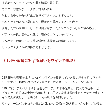
煮詰めたベリーフルーツの甘く濃厚な果実香。
ヴァニラや微かなインク香。甘苦い香り。
味わいも香りからの印象どおりでアタックからずっしり。
ベルベットのような柔らかさ、温かさや重みをまとった赤です。
凝縮した甘い果実味、しっかり目が詰まったタンニンがっしりな飲み応え。
バランスの良い穏やかな酸で、噛めるようなフルボディ。
フルボディの赤ワインを飲み慣れた上級者にお薦めします。
リラックスタイムのお伴に是非どうぞ。
《土地や故郷に対する思いをワインで表現》
13世紀から葡萄を栽培しバルクでワインを販売していた長い歴史を持つワイナ
リーですが、19世紀後半のフィロキセラにより、ヘーゼルナッツへ転作。
1995年に、アルベルト＆ジョゼップ・アルデボル兄弟と、友人のロセル・ガル
ゼランが、自分達の土地や故郷に対する思いを家族経営の小さなボデガで造るワ
インで具体化しようと決心し、葡萄栽培を再開しました。
ワイナリーはバルセロナの東約140kmの人口僅か450人程の小さな村、ポレラに