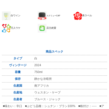
白ワイン
美ラベル
スクリューCAP
万人ウケ
店主絶賛
商品スペック
タイプ
白
ヴィンテージ
2024
容量
750ml
保存
静かな冷暗所
生産国
南アフリカ
生産地
ウェスタン・ケープ
生産者
ブルース・ジャック
■味わい：辛口 ■ぶどう品種：シュナン・ブラン100% ■格付け：----- ■ア