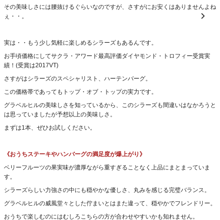
その美味しさには腰抜けるぐらいなのですが、さすがにお安くはありませんよね
ぇ・・。
実は・・もう少し気軽に楽しめるシラーズもあるんです。
お手頃価格にしてサクラ・アワード最高評価ダイヤモンド・トロフィー受賞実
績！(受賞は2017VT)
さすがはシラーズのスペシャリスト、ハーテンバーグ。
この価格帯であってもトップ・オブ・トップの実力です。
グラベルヒルの美味しさを知っているから、このシラーズも間違いはなかろうと
は思っていましたが予想以上の美味しさ。
まずは1本、ぜひお試しください。
《おうちステーキやハンバーグの満足度が爆上がり》
ベリーフルーツの果実味が濃厚ながら重すぎることなく上品にまとまっていま
す。
シラーズらしい力強さの中にも穏やかな優しさ、丸みを感じる完璧バランス。
グラベルヒルの威風堂々とした佇まいとはまた違って、穏やかでフレンドリー。
おうちで楽しむのにはむしろこちらの方が合わせやすいかも知れません。