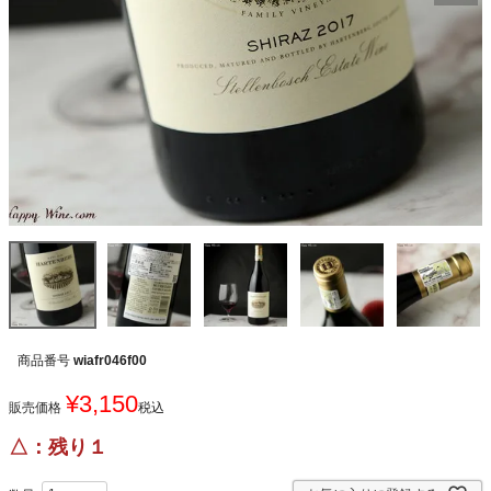
商品番号
wiafr046f00
¥
3,150
販売価格
税込
△：残り１