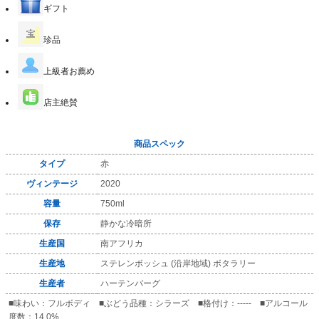
ギフト
珍品
上級者お薦め
店主絶賛
商品スペック
タイプ
赤
ヴィンテージ
2020
容量
750ml
保存
静かな冷暗所
生産国
南アフリカ
生産地
ステレンボッシュ (沿岸地域) ボタラリー
生産者
ハーテンバーグ
■味わい：フルボディ ■ぶどう品種：シラーズ ■格付け：----- ■アルコール
度数：14.0%