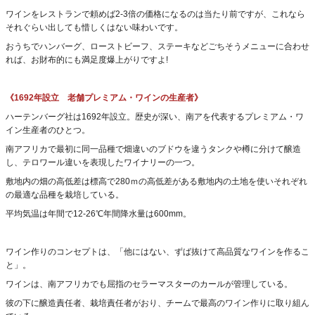
ワインをレストランで頼めば2-3倍の価格になるのは当たり前ですが、これなら
それぐらい出しても惜しくはない味わいです。
おうちでハンバーグ、ローストビーフ、ステーキなどごちそうメニューに合わせ
れば、お財布的にも満足度爆上がりですよ!
《1692年設立 老舗プレミアム・ワインの生産者》
ハーテンバーグ社は1692年設立。歴史が深い、南アを代表するプレミアム・ワ
イン生産者のひとつ。
南アフリカで最初に同一品種で畑違いのブドウを違うタンクや樽に分けて醸造
し、テロワール違いを表現したワイナリーの一つ。
敷地内の畑の高低差は標高で280ｍの高低差がある敷地内の土地を使いそれぞれ
の最適な品種を栽培している。
平均気温は年間で12-26℃年間降水量は600mm。
ワイン作りのコンセプトは、「他にはない、ずば抜けて高品質なワインを作るこ
と」。
ワインは、南アフリカでも屈指のセラーマスターのカールが管理している。
彼の下に醸造責任者、栽培責任者がおり、チームで最高のワイン作りに取り組ん