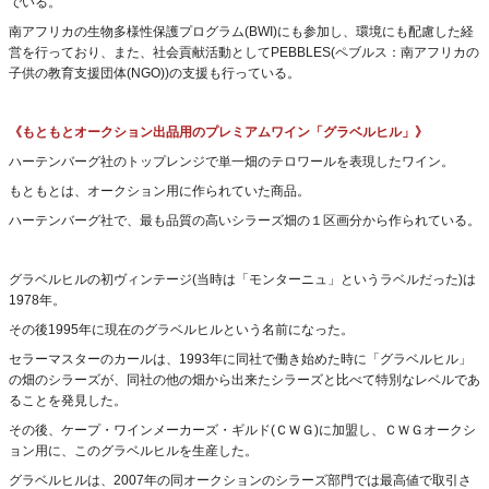
でいる。
南アフリカの生物多様性保護プログラム(BWI)にも参加し、環境にも配慮した経
営を行っており、また、社会貢献活動としてPEBBLES(ペブルス：南アフリカの
子供の教育支援団体(NGO))の支援も行っている。
《もともとオークション出品用のプレミアムワイン「グラベルヒル」》
ハーテンバーグ社のトップレンジで単一畑のテロワールを表現したワイン。
もともとは、オークション用に作られていた商品。
ハーテンバーグ社で、最も品質の高いシラーズ畑の１区画分から作られている。
グラベルヒルの初ヴィンテージ(当時は「モンターニュ」というラベルだった)は
1978年。
その後1995年に現在のグラベルヒルという名前になった。
セラーマスターのカールは、1993年に同社で働き始めた時に「グラベルヒル」
の畑のシラーズが、同社の他の畑から出来たシラーズと比べて特別なレベルであ
ることを発見した。
その後、ケープ・ワインメーカーズ・ギルド(ＣＷＧ)に加盟し、ＣＷＧオークシ
ョン用に、このグラベルヒルを生産した。
グラベルヒルは、2007年の同オークションのシラーズ部門では最高値で取引さ