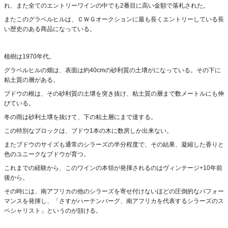
れ、また全てのエントリーワインの中でも2番目に高い金額で落札された。
またこのグラベルヒルは、ＣＷＧオークションに最も長くエントリーしている長
い歴史のある商品になっている。
植樹は1970年代。
グラベルヒルの畑は、表面は約40cmの砂利質の土壌がになっている。その下に
粘土質の層がある。
ブドウの根は、その砂利質の土壌を突き抜け、粘土質の層まで数メートルにも伸
びている。
冬の雨は砂利土壌を抜けて、下の粘土層にまで達する。
この特別なブロックは、ブドウ1本の木に数房しか出来ない。
またブドウのサイズも通常のシラーズの半分程度で、その結果、凝縮した香りと
色のユニークなブドウが育つ。
これまでの経験から、このワインの本領が発揮されるのはヴィンテージ+10年前
後から。
その時には、南アフリカの他のシラーズを寄せ付けないほどの圧倒的なパフォー
マンスを発揮し、「さすがハーテンバーグ、南アフリカを代表するシラーズのス
ペシャリスト」というのが頷ける。