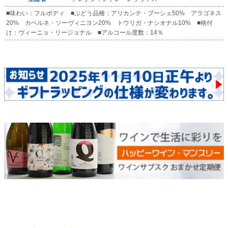
■味わい：フルボディ ■ぶどう品種：アリカンテ・ブーシェ50% アラゴネス
20% カベルネ・ソーヴィニヨン20% トウリガ・ナシオナル10% ■格付
け：ヴィーニョ・リージョナル ■アルコール度数：14％