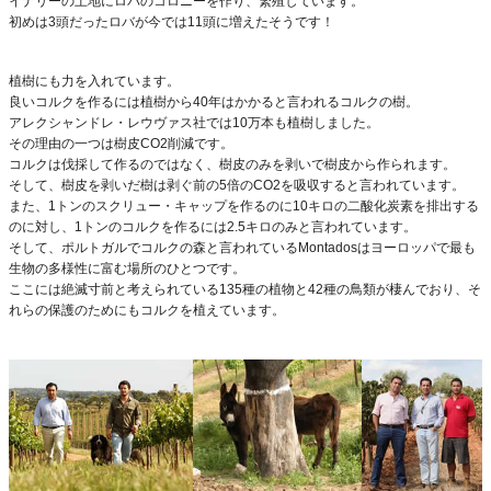
イナリーの土地にロバのコロニーを作り、繁殖しています。
初めは3頭だったロバが今では11頭に増えたそうです！
植樹にも力を入れています。
良いコルクを作るには植樹から40年はかかると言われるコルクの樹。
アレクシャンドレ・レウヴァス社では10万本も植樹しました。
その理由の一つは樹皮CO2削減です。
コルクは伐採して作るのではなく、樹皮のみを剥いで樹皮から作られます。
そして、樹皮を剥いだ樹は剥ぐ前の5倍のCO2を吸収すると言われています。
また、1トンのスクリュー・キャップを作るのに10キロの二酸化炭素を排出する
のに対し、1トンのコルクを作るには2.5キロのみと言われています。
そして、ポルトガルでコルクの森と言われているMontadosはヨーロッパで最も
生物の多様性に富む場所のひとつです。
ここには絶滅寸前と考えられている135種の植物と42種の鳥類が棲んでおり、そ
れらの保護のためにもコルクを植えています。