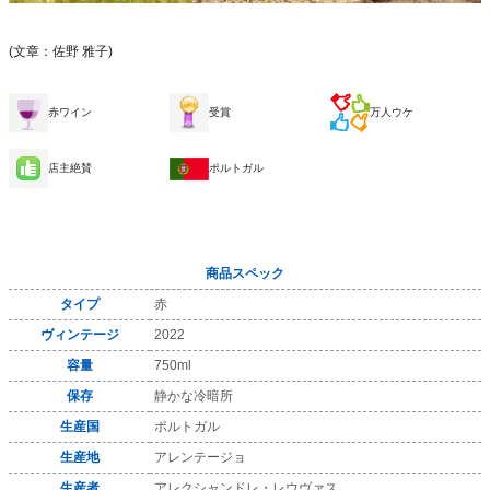
(文章：佐野 雅子)
赤ワイン
受賞
万人ウケ
店主絶賛
ポルトガル
商品スペック
タイプ
赤
ヴィンテージ
2022
容量
750ml
保存
静かな冷暗所
生産国
ポルトガル
生産地
アレンテージョ
生産者
アレクシャンドレ・レウヴァス