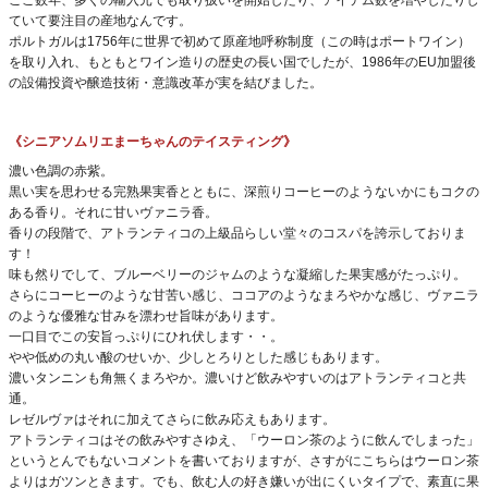
ここ数年、多くの輸入元でも取り扱いを開始したり、アイテム数を増やしたりし
ていて要注目の産地なんです。
ポルトガルは1756年に世界で初めて原産地呼称制度（この時はポートワイン）
を取り入れ、もともとワイン造りの歴史の長い国でしたが、1986年のEU加盟後
の設備投資や醸造技術・意識改革が実を結びました。
《シニアソムリエまーちゃんのテイスティング》
濃い色調の赤紫。
黒い実を思わせる完熟果実香とともに、深煎りコーヒーのようないかにもコクの
ある香り。それに甘いヴァニラ香。
香りの段階で、アトランティコの上級品らしい堂々のコスパを誇示しておりま
す！
味も然りでして、ブルーベリーのジャムのような凝縮した果実感がたっぷり。
さらにコーヒーのような甘苦い感じ、ココアのようなまろやかな感じ、ヴァニラ
のような優雅な甘みを漂わせ旨味があります。
一口目でこの安旨っぷりにひれ伏します・・。
やや低めの丸い酸のせいか、少しとろりとした感じもあります。
濃いタンニンも角無くまろやか。濃いけど飲みやすいのはアトランティコと共
通。
レゼルヴァはそれに加えてさらに飲み応えもあります。
アトランティコはその飲みやすさゆえ、「ウーロン茶のように飲んでしまった」
というとんでもないコメントを書いておりますが、さすがにこちらはウーロン茶
よりはガツンときます。でも、飲む人の好き嫌いが出にくいタイプで、素直に果