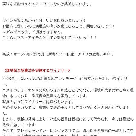
実味を堪能出来るチア・ワインなのは共通しています。
ワインが安くあがった分、いいお肉買いましょう！
お財布に優しいのに満足度の高い夕食になること、間違いなしです！
レゼルヴァも決して損はさせません。
こちらもマストアイテムとして絶対試して下さいっ！！！
熟成：オーク樽熟成9カ月（新樽50%、仏産・アメリカ産樽、400L）
《環境保全型農法を実施するワイナリー》
2003年、ポルトガルの新興産地アレンテージョに設立された新しいワイナリ
ー。
コストパフォーマンスの高いワインを造るだけでなく、環境を大切にする事も理
念にもっており、環境保全型農法を実施しています。
写真のようにワイナリーにはロバもいます。
昔のポルトガルでは、農業や交通の手段としてロバがたくさん飼われていまし
た。
しかし、機械の発展によりロバ達の役目は機械にとって代わられ、今では絶滅の
危機に瀕しています。
そこで、アレクシャンドレ・レウヴァス社では、環境保全型農法の一環としてワ