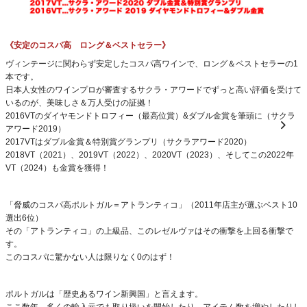
《安定のコスパ高 ロング＆ベストセラー》
ヴィンテージに関わらず安定したコスパ高ワインで、ロング＆ベストセラーの1
本です。
日本人女性のワインプロが審査するサクラ・アワードでずっと高い評価を受けて
いるのが、美味しさ＆万人受けの証拠！
2016VTのダイヤモンドトロフィー（最高位賞）&ダブル金賞を筆頭に（サクラ
アワード2019）
2017VTはダブル金賞＆特別賞グランプリ（サクラアワード2020）
2018VT（2021）、2019VT（2022）、2020VT（2023）、そしてこの2022年
VT（2024）も金賞を獲得！
「脅威のコスパ高ポルトガル＝アトランティコ」（2011年店主が選ぶベスト10
選出6位）
その「アトランティコ」の上級品、このレゼルヴァはその衝撃を上回る衝撃で
す。
このコスパに驚かない人は限りなく0のはず！
ポルトガルは「歴史あるワイン新興国」と言えます。