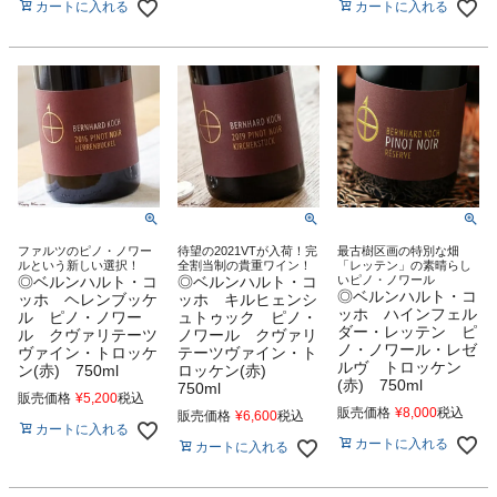
カートに入れる
カートに入れる
ファルツのピノ・ノワー
待望の2021VTが入荷！完
最古樹区画の特別な畑
ルという新しい選択！
全割当制の貴重ワイン！
「レッテン」の素晴らし
◎ベルンハルト・コ
◎ベルンハルト・コ
いピノ・ノワール
◎ベルンハルト・コ
ッホ ヘレンブッケ
ッホ キルヒェンシ
ッホ ハインフェル
ル ピノ・ノワー
ュトゥック ピノ・
ダー・レッテン ピ
ル クヴァリテーツ
ノワール クヴァリ
ノ・ノワール・レゼ
ヴァイン・トロッケ
テーツヴァイン・ト
ルヴ トロッケン
ン(赤) 750ml
ロッケン(赤)
(赤) 750ml
750ml
販売価格
¥
5,200
税込
販売価格
¥
8,000
税込
販売価格
¥
6,600
税込
カートに入れる
カートに入れる
カートに入れる