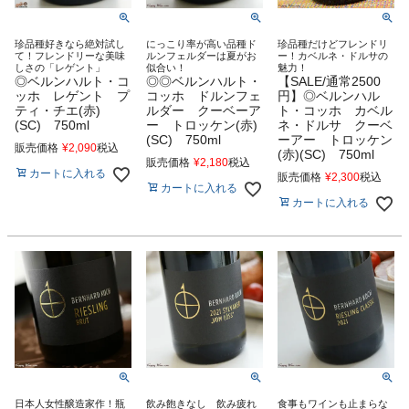
珍品種好きなら絶対試し
にっこり率が高い品種ド
珍品種だけどフレンドリ
て！フレンドリーな美味
ルンフェルダーは夏がお
ー！カベルネ・ドルサの
しさの「レゲント」
似合い！
魅力！
◎ベルンハルト・コ
◎◎ベルンハルト・
【SALE/通常2500
ッホ レゲント プ
コッホ ドルンフェ
円】◎ベルンハル
ティ・チエ(赤)
ルダー クーベーア
ト・コッホ カベル
(SC) 750ml
ー トロッケン(赤)
ネ・ドルサ クーベ
(SC) 750ml
ーアー トロッケン
販売価格
¥
2,090
税込
(赤)(SC) 750ml
販売価格
¥
2,180
税込
カートに入れる
販売価格
¥
2,300
税込
カートに入れる
カートに入れる
日本人女性醸造家作！瓶
飲み飽きなし 飲み疲れ
食事もワインも止まらな