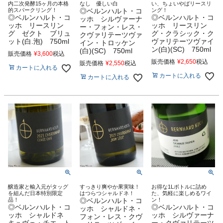
内二次発酵15ヶ月の本格
なし 優しい白
い、ちょいやばリースリ
的スパークリング！
◎ベルンハルト・コ
ング！
◎ベルンハルト・コ
◎ベルンハルト・コ
ッホ シルヴァーナ
ッホ リースリン
ッホ リースリン
ー・フォン・レス・
グ ゼクト ブリュ
グ・クラシック・ク
クヴァリテーツヴァ
ット(白.泡) 750ml
ヴァリテーツヴァイ
イン・トロッケン
ン(白)(SC) 750ml
(白)(SC) 750ml
販売価格
¥
3,600
税込
販売価格
¥
2,650
税込
販売価格
¥
2,550
税込
カートに入れる
カートに入れる
カートに入れる
醸造家と輸入元がタッグ
すっきり爽やか果実味！
お得な1Lボトルに詰め
を組んだ日本特別限定
はつらつシャルドネ！
た、気軽に楽しめるワイ
品！
◎ベルンハルト・コ
ン！
◎ベルンハルト・コ
◎ベルンハルト・コ
ッホ シャルドネ・
ッホ シャルドネ
ッホ シルヴァーナ
フォン・レス・クヴ
キュヴェ・チエ ト
ー・クヴァリテーツ