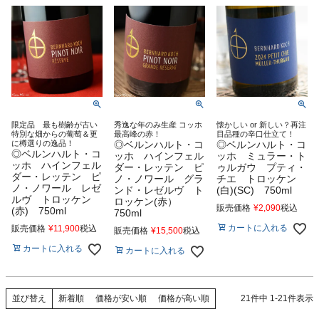
限定品 最も樹齢が古い
秀逸な年のみ生産 コッホ
懐かしい or 新しい？再注
特別な畑からの葡萄＆更
最高峰の赤！
目品種の辛口仕立て！
に樽選りの逸品！
◎ベルンハルト・コ
◎ベルンハルト・コ
◎ベルンハルト・コ
ッホ ハインフェル
ッホ ミュラー・ト
ッホ ハインフェル
ダー・レッテン ピ
ゥルガウ プティ・
ダー・レッテン ピ
ノ・ノワール グラ
チエ トロッケン
ノ・ノワール レゼ
ンド・レゼルヴ ト
(白)(SC) 750ml
ルヴ トロッケン
ロッケン(赤）
販売価格
¥
2,090
税込
(赤) 750ml
750ml
カートに入れる
販売価格
¥
11,900
税込
販売価格
¥
15,500
税込
カートに入れる
カートに入れる
新着順
価格が安い順
価格が高い順
21
件中
1
-
21
件表示
並び替え