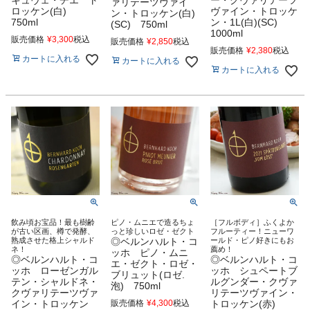
ァリテーツヴァイ
ロッケン(白)
ヴァイン・トロッケ
ン・トロッケン(白)
750ml
ン・1L(白)(SC)
(SC) 750ml
1000ml
販売価格
¥
3,300
税込
販売価格
¥
2,850
税込
販売価格
¥
2,380
税込
カートに入れる
カートに入れる
カートに入れる
飲み頃お宝品！最も樹齢
ピノ・ムニエで造るちょ
［フルボディ］ふくよか
が古い区画、樽で発酵、
っと珍しいロゼ・ゼクト
フルーティー！ニューワ
熟成させた格上シャルド
◎ベルンハルト・コ
ールド・ピノ好きにもお
ネ！
薦め！
ッホ ピノ・ムニ
◎ベルンハルト・コ
◎ベルンハルト・コ
エ・ゼクト・ロゼ・
ッホ ローゼンガル
ッホ シュペートブ
ブリュット(ロゼ.
テン・シャルドネ・
ルグンダー・クヴァ
泡) 750ml
クヴァリテーツヴァ
リテーツヴァイン・
イン・トロッケン
販売価格
¥
4,300
税込
トロッケン(赤)