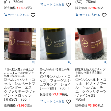
(白) 750ml
(SC) 750ml
カートに入れる
販売価格
¥
4,400
税込
販売価格
¥
2,650
税込
カートに入れる
カートに入れる
「赤の巨人賞」の兆しが
肩の力が抜ける癒しの味
醸造家と輸入元がタッグ
ここに！コッホのピノを
わい
を組んだ日本特別限定
気軽に試せる1本
◎ベルンハルト・コ
品！
◎ベルンハルト・コ
◎ベルンハルト・コ
ッホ フォーゲルシ
ッホ シュペートブ
ッホ ピノ・ノワー
ュプルング ショイ
ルグンダー エス
ル キュヴェ・チ
レーベ(白) 750ml
クヴァリテーツヴァ
エ クヴァリテーツ
販売価格
¥
3,150
税込
イン・トロッケン
ヴァイン(赤)
(赤)(SC) 750ml
750ml
カートに入れる
販売価格
¥
3,980
税込
販売価格
¥
3,300
税込