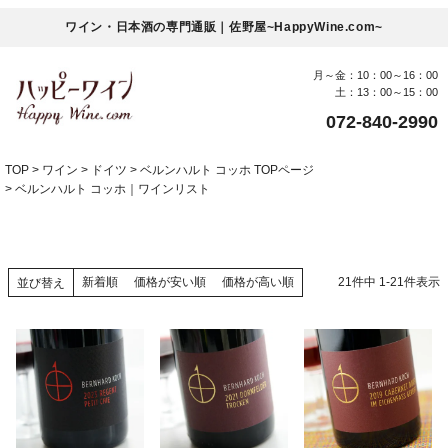
ワイン・日本酒の専門通販｜佐野屋~HappyWine.com~
月～金：10：00～16：00
土：13：00～15：00
072-840-2990
TOP
ワイン
ドイツ
ベルンハルト コッホ TOPページ
ベルンハルト コッホ｜ワインリスト
新着順
価格が安い順
価格が高い順
21
件中
1
-
21
件表示
並び替え