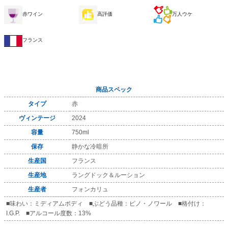
赤ワイン
高評価
万人ウケ
フランス
商品スペック
タイプ
赤
ヴィンテージ
2024
容量
750ml
保存
静かな冷暗所
生産国
フランス
生産地
ラングドック＆ルーション
生産者
フォンカリュ
■味わい：ミディアムボディ ■ぶどう品種：ピノ・ノワール ■格付け：
I.G.P. ■アルコール度数：13%