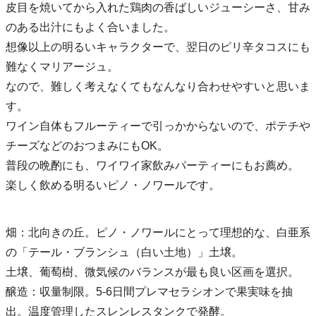
皮目を焼いてから入れた鶏肉の香ばしいジューシーさ、甘み
のある出汁にもよく合いました。
想像以上の明るいキャラクターで、翌日のピリ辛タコスにも
難なくマリアージュ。
なので、難しく考えなくてもなんなり合わせやすいと思いま
す。
ワイン自体もフルーティーで引っかからないので、ポテチや
チーズなどのおつまみにもOK。
普段の晩酌にも、ワイワイ家飲みパーティーにもお薦め。
楽しく飲める明るいピノ・ノワールです。
畑：北向きの丘。ピノ・ノワールにとって理想的な、白亜系
の「テール・ブランシュ（白い土地）」土壌。
土壌、葡萄樹、微気候のバランスが最も良い区画を選択。
醸造：収量制限。5-6日間プレマセラシオンで果実味を抽
出。温度管理したスレンレスタンクで発酵。