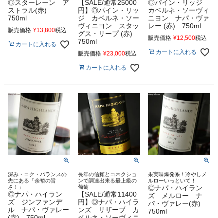
◎スターレーン ア
【SALE/通常25000
◎パイン・リッジ
ストラル(赤)
円】◎パイン・リッ
カベルネ・ソーヴィ
750ml
ジ カベルネ・ソー
ニヨン ナパ・ヴァ
ヴィニヨン スタッ
レー (赤) 750ml
販売価格
¥
13,800
税込
グス・リープ (赤)
販売価格
¥
12,500
税込
750ml
カートに入れる
カートに入れる
販売価格
¥
23,000
税込
カートに入れる
深み・コク・バランスの
長年の信頼とコネクショ
果実味爆発系！冷やしメ
先にある「余裕の旨
ンで調達出来る最上級の
ルローいっといて！
さ！」
葡萄
◎ナパ・ハイラン
◎ナパ・ハイラン
【SALE/通常11400
ズ メルロー ナ
ズ ジンファンデ
円】◎ナパ・ハイラ
パ・ヴァレー(赤)
ル ナパ・ヴァレー
ンズ リザーブ カ
750ml
(赤) 750ml
ベルネ・ソーヴィニ