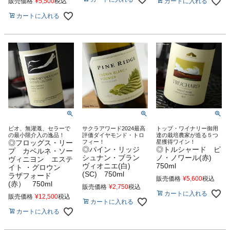
カートに入れる
販売価格
¥
5,500
税込
カートに入れる
ビオ、無灌漑、セラーで
サクラアワード2024最高
トップ・ワイナリー御用
の最小限介入の逸品！
評価ダイヤモンド・トロ
達の栽培農家が造る５つ
◎フロッグス・リー
フィー！
星獲得ワイン！
◎パイン・リッジ
◎トルシャード ピ
プ カベルネ・ソー
シュナン・ブラン
ノ・ノワール(赤)
ヴィニヨン エステ
ヴィオニエ(白)
750ml
イト ・グロウン
(SC) 750ml
ラザフォード
販売価格
¥
5,600
税込
(赤） 750ml
販売価格
¥
2,750
税込
カートに入れる
販売価格
¥
12,500
税込
カートに入れる
カートに入れる