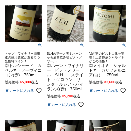
トップ・ワイナリー御用
SLHの第一人者！ハーン
我が家のビストロ化を実
達の栽培農家が造る５つ
から最高飲み頃ピノ・ノ
現！上質樽系シャルドネ
星獲得ワイン！
ワール！
がこの価格！
◎トルシャード カ
◎ハーン・ワイナリ
◎メイオミ シャル
ベルネ・ソーヴィニ
ー ピノ・ノワー
ドネ カリフォルニ
ヨン(赤) 750ml
ル SLH エステイ
ア(白） 750ml
ト ・グロウン サ
販売価格
¥
5,800
税込
販売価格
¥
3,600
税込
ンタ・ルシア・ハイ
ランズ(赤) 750ml
カートに入れる
カートに入れる
販売価格
¥
5,200
税込
カートに入れる