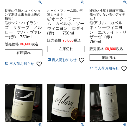
長年の信頼とコネクショ
オーク・ファーム流の王
即買い推奨！ほぼ市場に
ンで調達出来る最上級の
道カベルネ
残っていない希少アイテ
葡萄！
◎オーク・ファー
ム！
◎ナパ・ハイラン
◎アリル カベル
ム カベルネ・ソー
ズ リザーブ メル
ネ・ソーヴィニヨ
ヴィニヨン ロダイ
ロー ナパ・ヴァレ
ン エステイト・リ
(赤) 750ml
ー(赤) 750ml
ザーヴ（赤）
販売価格
¥
5,000
税込
750ml
販売価格
¥
6,600
税込
在庫切れ
販売価格
¥
8,800
税込
在庫切れ
在庫切れ
再入荷お知らせ
再入荷お知らせ
再入荷お知らせ