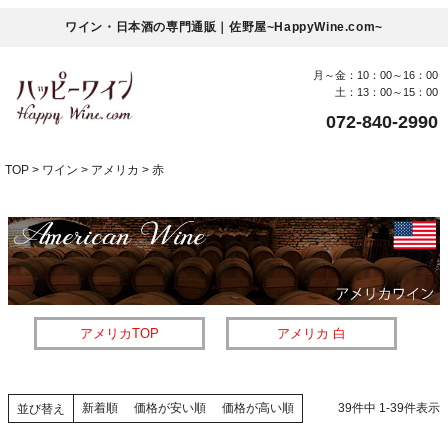
ワイン・日本酒の専門通販｜佐野屋~HappyWine.com~
月～金：10：00～16：00
土：13：00～15：00
072-840-2990
TOP
ワイン
アメリカ
赤
アメリカTOP
アメリカ 白
新着順
価格が安い順
価格が高い順
39
件中
1
-
39
件表示
並び替え