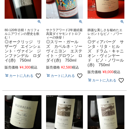
80-120年古樹！カリフォ
サクラアワード2年連続最
静謐な美しさを秘めたエ
ルニアワインの歴史を飲
高賞ダイヤモンドトロフ
レガントなピノ・ノワー
む！
ィーの快挙！
ル
◎オークリッジ リ
◎スリー・ガール
◎ディアバーグ サ
ザーヴ エインシェ
ズ カベルネ・ソー
ンタ・リタ・ヒル
ント・ヴァイン ジ
ヴィニヨン エステ
ズ ドラム・キャニ
ンファンデル ロダ
イト・グロウン ロ
オン・ヴィンヤー
イ(赤) 750ml
ダイ(赤) 750ml
ド ピノ・ノワール
(赤) 750ml
販売価格
¥
4,300
税込
販売価格
¥
2,580
税込
販売価格
¥
8,000
税込
カートに入れる
カートに入れる
カートに入れる