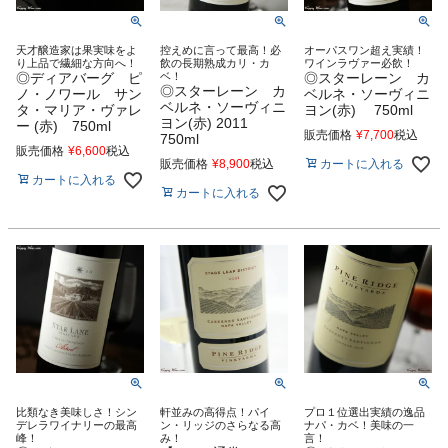
天才醸造家は果実味をよ
控えめに言って最高！必
オーパスワン超え実績！
り上品で繊細な方向へ！
飲の長期熟成カリ・カ
ワインラヴァー必飲！
◎ディアバーグ ピ
ベ！
◎スターレーン カ
◎スターレーン カ
ノ・ノワール サン
ベルネ・ソーヴィニ
ベルネ・ソーヴィニ
タ・マリア・ヴァレ
ヨン(赤) 750ml
ヨン(赤) 2011
ー (赤) 750ml
販売価格
¥
7,700
税込
750ml
販売価格
¥
6,600
税込
カートに入れる
販売価格
¥
8,900
税込
カートに入れる
カートに入れる
比類なき美味しさ！シン
軒並みの高得点！パイ
プロ１位選出実績の逸品
デレラワイナリーの最高
ン・リッジのさらなる高
ナパ・カベ！美味の一
峰！
み！
言！