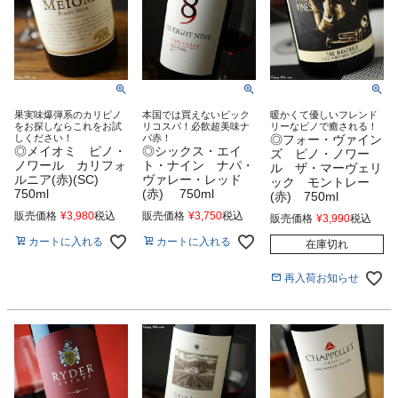
果実味爆弾系のカリピノ
本国では買えないビック
暖かくて優しいフレンド
をお探しならこれをお試
リコスパ！必飲超美味ナ
リーなピノで癒される！
しください！
パ赤！
◎フォー・ヴァイン
◎メイオミ ピノ・
◎シックス・エイ
ズ ピノ・ノワー
ノワール カリフォ
ト・ナイン ナパ・
ル ザ・マーヴェリ
ルニア(赤)(SC)
ヴァレー・レッド
ック モントレー
750ml
(赤) 750ml
(赤) 750ml
販売価格
¥
3,980
税込
販売価格
¥
3,750
税込
販売価格
¥
3,990
税込
カートに入れる
カートに入れる
在庫切れ
再入荷お知らせ