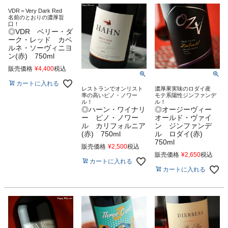
VDR＝Very Dark Red
名前のとおりの濃厚旨
口！
◎VDR ベリー・ダ
ーク・レッド カベ
ルネ・ソーヴィニヨ
ン(赤) 750ml
販売価格
¥
4,400
税込
カートに入れる
レストランでオンリスト
濃厚果実味のロダイ産
率の高いピノ・ノワー
モテ系陽性ジンファンデ
ル！
ル！
◎ハーン・ワイナリ
◎オージーヴィー
ー ピノ・ノワー
オールド・ヴァイ
ル カリフォルニア
ン ジンファンデ
(赤) 750ml
ル ロダイ(赤)
750ml
販売価格
¥
2,500
税込
販売価格
¥
2,650
税込
カートに入れる
カートに入れる