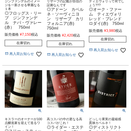
ジンファンデルのイメー
リザーブの記載が自信の
ティエヴォリって何でし
ジを一新させる華麗なる
証拠なんです
ょう???
１本
◎アドーン カベル
◎オーク・ファー
◎フロッグス・リー
ネ・ソーヴィニヨ
ム ティエヴォリ
プ ジンファンデ
ン リザーブ カリ
レッド・ブレンド
ル ナパ・ヴァレー
フォルニア(赤)
ロダイ(赤) 750ml
(赤） 750ml
750ml
販売価格
¥
3,980
税込
販売価格
¥
7,150
税込
販売価格
¥
2,420
税込
在庫切れ
在庫切れ
在庫切れ
再入荷お知らせ
再入荷お知らせ
再入荷お知らせ
キスラーのオーナーが100
高コスパの中の更なる高
どっしり果実の凝縮感
点醸造家を迎えて造るワ
コスパがこれ！
貫禄カベルネ！
イン！
◎ライダー・エステ
◎ディストリクト
◎スリー・スティッ