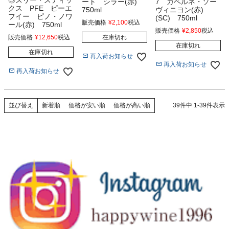
ート シラー(赤)
7 カベルネ・ソー
クス PFE ピーエ
750ml
ヴィニヨン(赤)
フイー ピノ・ノワ
(SC) 750ml
販売価格
¥
2,100
税込
ール(赤) 750ml
販売価格
¥
2,850
税込
販売価格
¥
12,650
税込
在庫切れ
在庫切れ
在庫切れ
再入荷お知らせ
再入荷お知らせ
再入荷お知らせ
新着順
価格が安い順
価格が高い順
39
件中
1
-
39
件表示
並び替え