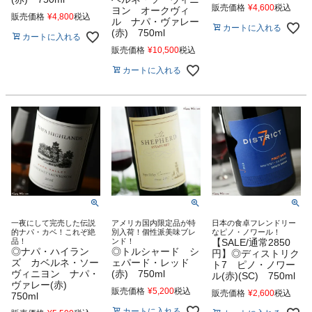
販売価格
¥
4,600
税込
ヨン オークヴィ
販売価格
¥
4,800
税込
ル ナパ・ヴァレー
カートに入れる
(赤) 750ml
カートに入れる
販売価格
¥
10,500
税込
カートに入れる
一夜にして完売した伝説
アメリカ国内限定品が特
日本の食卓フレンドリー
的ナパ・カベ！これぞ絶
別入荷！個性派美味ブレ
なピノ・ノワール！
品！
ンド！
【SALE/通常2850
◎ナパ・ハイラン
◎トルシャード シ
円】◎ディストリク
ズ カベルネ・ソー
ェパード・レッド
ト7 ピノ・ノワー
ヴィニヨン ナパ・
(赤) 750ml
ル(赤)(SC) 750ml
ヴァレー(赤)
販売価格
¥
5,200
税込
販売価格
¥
2,600
税込
750ml
カートに入れる