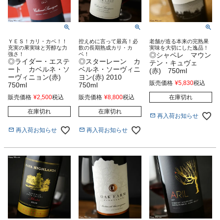
ＹＥＳ！カリ・カベ！！
控えめに言って最高！必
老舗が造る本来の完熟果
充実の果実味と芳醇な力
飲の長期熟成カリ・カ
実味を大切にした逸品！
強さ！
ベ！
◎シャペレ マウン
◎ライダー・エステ
◎スターレーン カ
テン・キュヴェ
ート カベルネ・ソ
ベルネ・ソーヴィニ
(赤) 750ml
ーヴィニョン(赤)
ヨン(赤) 2010
販売価格
¥
5,830
税込
750ml
750ml
販売価格
¥
2,500
税込
販売価格
¥
8,800
税込
在庫切れ
在庫切れ
在庫切れ
再入荷お知らせ
再入荷お知らせ
再入荷お知らせ