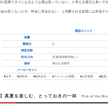
間の流通でダメになるような酒は造っていない」と考える蔵元も多いで
料金が高くなった今、料金に見合わない、と判断される皆様には常温チ
商品スペック
容量
製造元
()
特定名称
生/火入れ
生酒(加熱処理無し)
保存
静かな冷暗所
メーカーサイト
■甘辛： ■原料米： ■精米歩合： ■アルコール度数： ■日本酒度： ■酸度
月】真夏を楽しむ、とっておきの一杯
Pick of the Mo