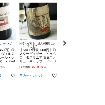
しシャンピニ
知る人ぞ知る 超入手困難なタ
スマニアの名門
450円】◎
【SALE/通常5600円】◎
・ヴィルヌ
スターゲイザー トゥペ
ュール・シ
ロ タスマニア(白)(スク
 750ml
リューキャップ) 750ml
税込
販売価格
¥
5,000
税込
る
カートに入れる