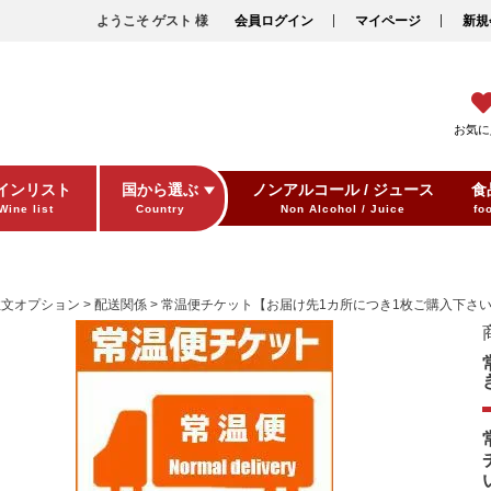
ようこそ ゲスト 様
会員ログイン
マイページ
新規
お気に
インリスト
国から選ぶ
ノンアルコール / ジュース
食
Wine list
Country
Non Alcohol / Juice
fo
注文オプション
配送関係
常温便チケット【お届け先1カ所につき1枚ご購入下