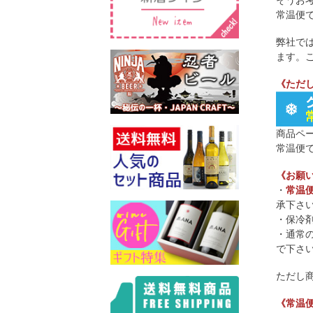
そうお
常温便
弊社で
ます。
《ただ
商品ペ
常温便
《お願
・
常温
承下さ
・保冷
・通常
で下さ
ただし
《常温