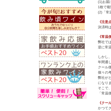
(1)お
1枚で
(2)
《注意
決済時
《常温
弊社で
逆に常
しかし
年間通
クール
個々の
弊社が
になり
そこで
「常温
《クー
かつて