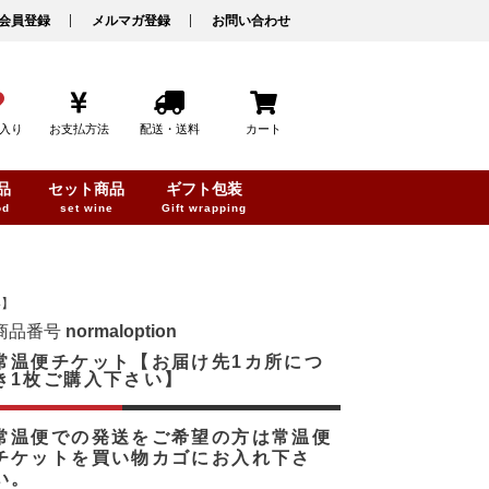
会員登録
メルマガ登録
お問い合わせ
入り
お支払方法
配送・送料
カート
品
セット商品
ギフト包装
od
set wine
Gift wrapping
さい】
商品番号
normaloption
常温便チケット【お届け先1カ所につ
き1枚ご購入下さい】
常温便での発送をご希望の方は常温便
チケットを買い物カゴにお入れ下さ
い。