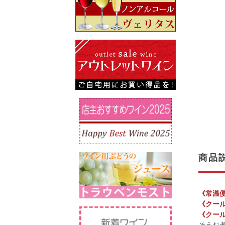
商品
《常温
《クー
《クー