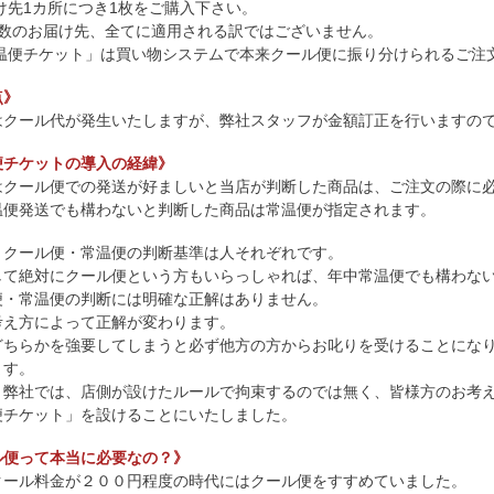
届け先1カ所につき1枚をご購入下さい。
複数のお届け先、全てに適用される訳ではございません。
「常温便チケット」は買い物システムで本来クール便に振り分けられるご
点》
はクール代が発生いたしますが、弊社スタッフが金額訂正を行いますの
便チケットの導入の経緯》
はクール便での発送が好ましいと当店が判断した商品は、ご注文の際に
温便発送でも構わないと判断した商品は常温便が指定されます。
、クール便・常温便の判断基準は人それぞれです。
して絶対にクール便という方もいらっしゃれば、年中常温便でも構わな
便・常温便の判断には明確な正解はありません。
考え方によって正解が変わります。
どちらかを強要してしまうと必ず他方の方からお叱りを受けることにな
ます。
、弊社では、店側が設けたルールで拘束するのでは無く、皆様方のお考
便チケット」を設けることにいたしました。
ル便って本当に必要なの？》
クール料金が２００円程度の時代にはクール便をすすめていました。