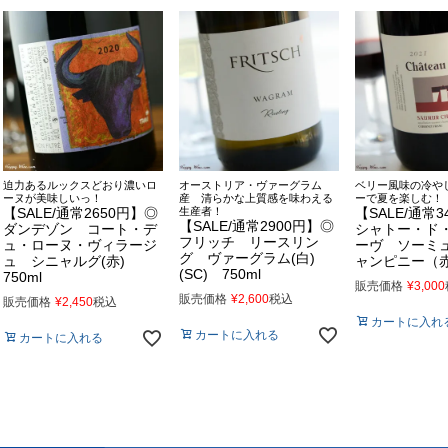
迫力あるルックスどおり濃いロ
オーストリア・ヴァーグラム
ベリー風味の冷や
ーヌが美味しいっ！
産 清らかな上質感を味わえる
ーで夏を楽しむ！
【SALE/通常2650円】◎
生産者！
【SALE/通常3
【SALE/通常2900円】◎
ダンデゾン コート・デ
シャトー・ド
フリッチ リースリン
ュ・ローヌ・ヴィラージ
ーヴ ソーミ
グ ヴァーグラム(白)
ュ シニャルグ(赤)
ャンピニー（赤)
(SC) 750ml
750ml
販売価格
¥
3,000
販売価格
¥
2,600
税込
販売価格
¥
2,450
税込
カートに入れ
カートに入れる
カートに入れる