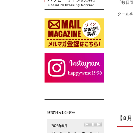
「数日
Social Networking Service
クール
【8