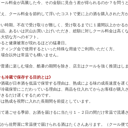
クール料金が高騰した今、その金額に見合う差が得られるのか？を問う
変え、クール料金を節約して浮いたコストで更に上の酒を購入された方
暑い時期。不在で受け取りが難しく、受け取るまでに１週間以上かかる
商品、あるいは沢山お買い上げいただき、総額に対しクール料金は高く
も大切な方へのギフト。
いると健康被害が現れるほどの猛暑日。
スティング会で使用するといった特殊な用途でご利用いただく方。
う場合以外は常温でも構いません。
で普通に楽しむ場合、酷暑の期間を除き、店主はクールを強く推奨はし
そも冷蔵で保存する目的とは》
や酒蔵が日本酒を低温で保管する理由は、熟成による味の成長速度を遅
が冷蔵保管にこだわっている理由は、商品を仕入れてからお客様が購入
できるだけ遅くするためです。
存は熟成を視野に入れた長期間を前提としています。
着て過ごせる季節、お酒を届けるに当たり１－２日の間だけ常温で流通
蔵から佐野屋に常温便で届けられる酒はたくさんあります。（クール便