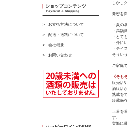
しかし
ショップコンテンツ
Payment & Shipping
発想を
お支払方法について
・夏の
・高額
配送・送料について
・とて
・外に
会社概要
・テイ
そうい
お問い合わせ
ご家庭
《そも
販売店
酒販店
熟成を
冷蔵保
上着を
す。
実際に
ハッピーワインのSNS