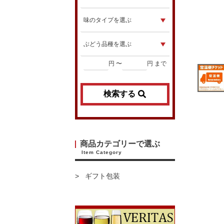
円 〜
円 まで
検索する
商品カテゴリーで選ぶ
Item Category
ギフト包装