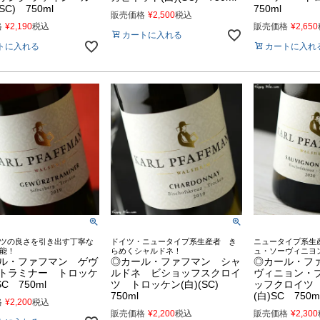
SC) 750ml
750ml
販売価格
¥
2,500
税込
格
¥
2,190
税込
販売価格
¥
2,650
カートに入れる
トに入れる
カートに入れ
ツの良さを引き出す丁寧な
ドイツ・ニュータイプ系生産者 き
ニュータイプ系生
能！
らめくシャルドネ！
ュ・ソーヴィニヨ
ル・ファフマン ゲヴ
◎カール・ファフマン シャ
◎カール・フ
トラミナー トロッケ
ルドネ ビショッフスクロイ
ヴィニョン・
SC 750ml
ツ トロッケン(白)(SC)
ッフクロイツ
750ml
(白)SC 750m
格
¥
2,200
税込
販売価格
¥
2,200
税込
販売価格
¥
2,300