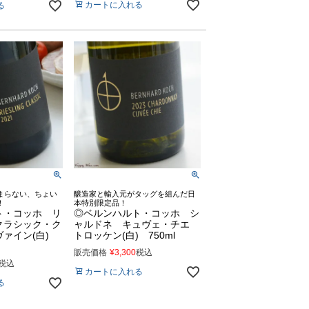
カートに入れる
る
まらない、ちょい
醸造家と輸入元がタッグを組んだ日
！
本特別限定品！
ト・コッホ リ
◎ベルンハルト・コッホ シ
クラシック・ク
ャルドネ キュヴェ・チエ
ァイン(白)
トロッケン(白) 750ml
販売価格
¥
3,300
税込
税込
カートに入れる
る