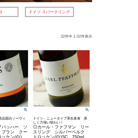
白
ドイツ スパークリング
32
件中
1
-
32
件表示
絶品面白ソーヴィ
ドイツ・ニュータイプ系生産者 美
しく力強い味わい！
アバッハー ソ
◎カール・ファフマン リー
・ブラン クー
スリング シルバーベルク
ロッケン(白)
トロッケン(白)SC 750ml