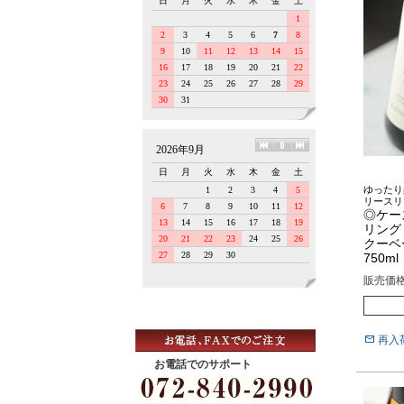
ゆったり
リースリ
◎ケー
リング
クーベ
750ml
販売価
再入
お電話でのサポート