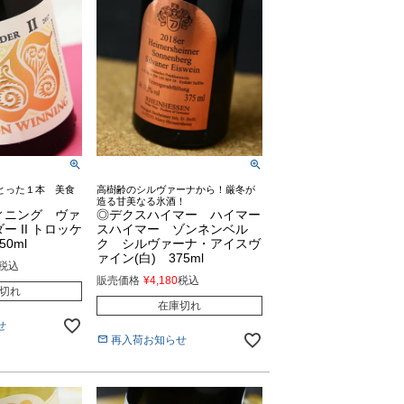
とった１本 美食
高樹齢のシルヴァーナから！厳冬が
造る甘美なる氷酒！
ィニング ヴァ
◎デクスハイマー ハイマー
 II トロッケ
スハイマー ゾンネンベル
50ml
ク シルヴァーナ・アイスヴ
ァイン(白) 375ml
税込
販売価格
¥
4,180
税込
切れ
在庫切れ
せ
再入荷お知らせ