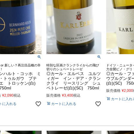
 or 新しい？再注目品種の辛
特別な区画クランクライからの飛び
ドイツ・ニュータ
！
切りのシュペートレーゼ
力全開ピノ・グリ
ンハルト・コッホ ミ
◎カール・エルベス ユルツ
◎カール・フ
・トゥルガウ プテ
ィガー イン・デア・クラン
ウブルグンダ
エ トロッケン(白)
クライ リースリング シュ
(白)(SC) 750
750ml
ペトレーゼ(白)(SC) 750ml
販売価格
¥
2,000
格
¥
2,090
税込
販売価格
¥
3,400
税込
カートに入れ
トに入れる
カートに入れる