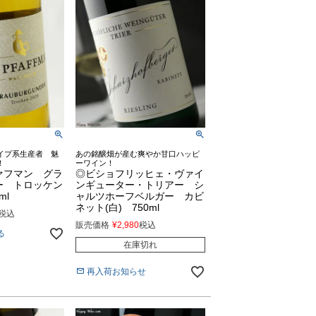
イプ系生産者 魅
あの銘醸畑が産む爽やか甘口ハッピ
！
ーワイン！
ァフマン グラ
◎ビショフリッヒェ・ヴァイ
ー トロッケン
ンギューター・トリアー シ
ml
ャルツホーフベルガー カビ
ネット(白) 750ml
税込
販売価格
¥
2,980
税込
る
在庫切れ
再入荷お知らせ