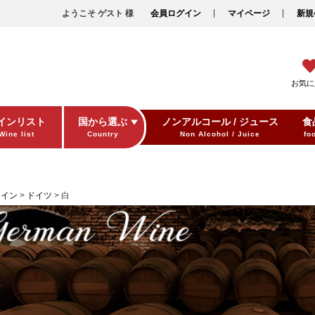
ようこそ ゲスト 様
会員ログイン
マイページ
新規
お気に
インリスト
国から選ぶ
ノンアルコール / ジュース
食
Wine list
Country
Non Alcohol / Juice
fo
ワイン
ドイツ
白