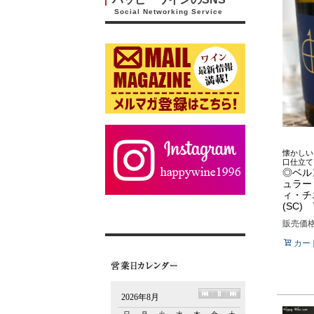
Social Networking Service
懐かしい
口仕立て
◎ベル
ュラー
ィ・チ
(SC) 
販売価
カー