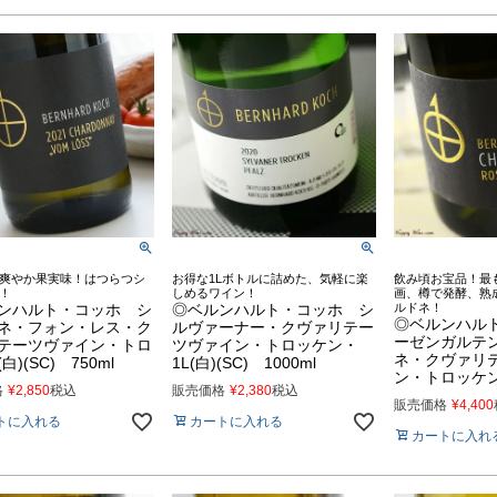
爽やか果実味！はつらつシ
お得な1Lボトルに詰めた、気軽に楽
飲み頃お宝品！最
！
しめるワイン！
画、樽で発酵、熟
ンハルト・コッホ シ
◎ベルンハルト・コッホ シ
ルドネ！
◎ベルンハル
ネ・フォン・レス・ク
ルヴァーナー・クヴァリテー
ーゼンガルテ
テーツヴァイン・トロ
ツヴァイン・トロッケン・
ネ・クヴァリ
白)(SC) 750ml
1L(白)(SC) 1000ml
ン・トロッケン(
格
¥
2,850
税込
販売価格
¥
2,380
税込
販売価格
¥
4,400
トに入れる
カートに入れる
カートに入れ