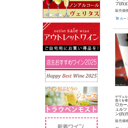
プ(白)(
販売価
カー
ゲヴュル
造りを堪
◎カー
ュルツ
ン(白)
販売価