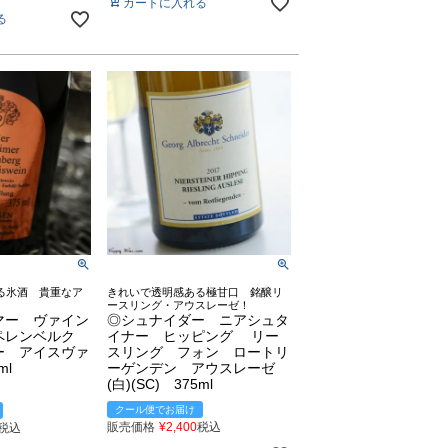
カートに入れる
る
る氷酒 貴重なア
きれいで透明感ある極甘口 銘醸リ
ースリング・アウスレーゼ！
マー ヴァイン
◎シュナイダー ニアシュタ
ペレンベルク
イナー ヒッピング リー
ー アイスヴァ
スリング フォン ロートリ
ml
ーゲンデン アウスレーゼ
(白)(SC) 375ml
クール便でお届け
販売価格
¥
2,400
税込
税込