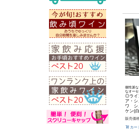
個性派な
なオーセ
◎ライ
ア・シ
ワ シ
ケン(白
販売価
カー