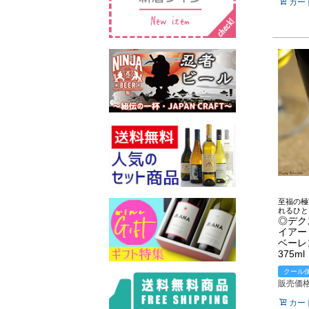
カー
至福の極
れるひと
◎デク
イアー
ベーレ
375ml
クール
販売価
カー