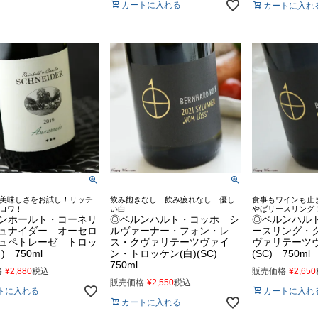
カートに入れる
カートに入れ
美味しさをお試し！リッチ
飲み飽きなし 飲み疲れなし 優し
食事もワインも止
ロワ！
い白
やばリースリング
ンホールト・コーネリ
◎ベルンハルト・コッホ シ
◎ベルンハル
ュナイダー オーセロ
ルヴァーナー・フォン・レ
ースリング・
ュペトレーゼ トロッ
ス・クヴァリテーツヴァイ
ヴァリテーツヴ
) 750ml
ン・トロッケン(白)(SC)
(SC) 750ml
750ml
格
¥
2,880
税込
販売価格
¥
2,650
販売価格
¥
2,550
税込
トに入れる
カートに入れ
カートに入れる