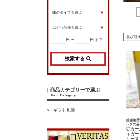
並び替
円 〜
円 まで
検索する
商品カテゴリーで選ぶ
Item Category
ギフト包装
断崖絶壁
ングの芸
◎カー
ィガー
リース