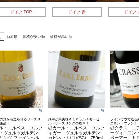
ドイツ TOP
ドイツ 赤
ドイツ 
え
新着順
価格が安い順
価格が高い順
の畑から造られるリースリ
爽やか果実味＆ミネラル！モーゼ
ラインガウで造る
術品！
ル・リースリングの煌き！
ニヨン・ブラン！
ル・エルベス ユルツ
◎カール・エルベス ユルツ
◎クラス エ
・ヴュルツガルテン
ィガー ヴュルツガルテン
ーヴィニヨン
リング ファインヘル
カビネット(白)(SC) 750ml
ベーアー ト