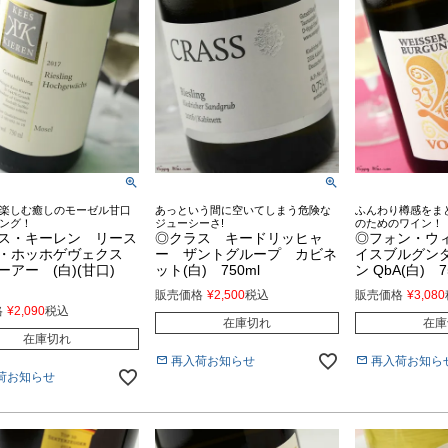
楽しむ癒しのモーゼル甘口
あっという間に空いてしまう危険な
ふんわり樽感をま
ング！
ジューシーさ!
のためのワイン！
ス・キーレン リース
◎クラス キードリッヒャ
◎フォン・ウ
・ホッホゲヴェクス
ー ザントグループ カビネ
イスブルグンダー
ーアー (白)(甘口)
ット(白) 750ml
ン QbA(白) 7
販売価格
¥
2,500
税込
販売価格
¥
3,080
格
¥
2,090
税込
在庫切れ
在庫
在庫切れ
再入荷お知らせ
再入荷お知ら
荷お知らせ