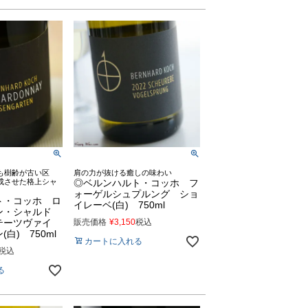
も樹齢が古い区
肩の力が抜ける癒しの味わい
成させた格上シャ
◎ベルンハルト・コッホ フ
ォーゲルシュプルング ショ
ト・コッホ ロ
イレーベ(白) 750ml
ン・シャルド
テーツヴァイ
販売価格
¥
3,150
税込
白) 750ml
カートに入れる
税込
る