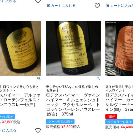
トに入れる
カートに入れる
カートに入れ
甘口ワインで身も心も癒さ
申し分ないTBAをこの価格で楽しめ
厳冬が造る甘美な
ときを・・
る幸せ！
イスワイン！
スハイマー アルツァ
◎デクスハイマー ヴァイン
◎デクスハイ
・ローテンフェルス・
ハイマー キルヒェンシュト
ハイマー カ
ンアウスレーゼ(白)
ゥック フクセルレーベ ト
シルヴァーナ
ロッケンベーレンアウスレー
イン(白) 375
ゼ(白) 375ml
NEW
便でお届け
格
¥
2,800
税込
クール便でお届け
クール便でお届け
販売価格
¥
3,300
税込
販売価格
¥
4,400
トに入れる