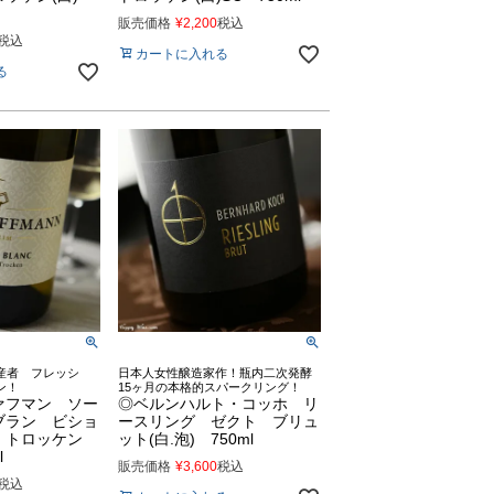
販売価格
¥
2,200
税込
税込
カートに入れる
る
産者 フレッシ
日本人女性醸造家作！瓶内二次発酵
ン！
15ヶ月の本格的スパークリング！
ァフマン ソー
◎ベルンハルト・コッホ リ
ブラン ビショ
ースリング ゼクト ブリュ
 トロッケン
ット(白.泡) 750ml
l
販売価格
¥
3,600
税込
税込