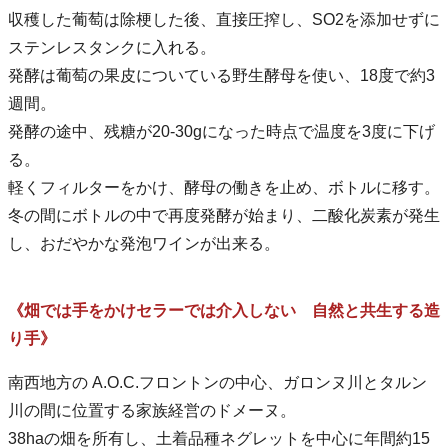
収穫した葡萄は除梗した後、直接圧搾し、SO2を添加せずに
ステンレスタンクに入れる。
発酵は葡萄の果皮についている野生酵母を使い、18度で約3
週間。
発酵の途中、残糖が20-30gになった時点で温度を3度に下げ
る。
軽くフィルターをかけ、酵母の働きを止め、ボトルに移す。
冬の間にボトルの中で再度発酵が始まり、二酸化炭素が発生
し、おだやかな発泡ワインが出来る。
《畑では手をかけセラーでは介入しない 自然と共生する造
り手》
南西地方の A.O.C.フロントンの中心、ガロンヌ川とタルン
川の間に位置する家族経営のドメーヌ。
38haの畑を所有し、土着品種ネグレットを中心に年間約15