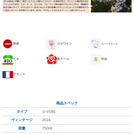
新着
ロゼワイン
スパークリング
ビオ
美ラベル
珍品
フランス
商品スペック
タイプ
ロゼ(泡)
ヴィンテージ
2024
容量
750ml