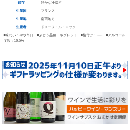
保存
静かな冷暗所
生産国
フランス
生産地
南西地方
生産者
ドメーヌ・ル・ロック
■味わい：やや辛口 ■ぶどう品種：ネグレット ■格付け：----- ■アルコール
度数：10.5%