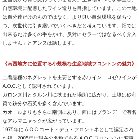
自然環境に配慮したワイン造りを目指しています。この土地
は自分達だけのものではなく、より良い自然環境を保ちつ
つ、次世代に引き継いでいくべきだと考えています。畑では
出来るだけ多くの手をかけ、反対にセラーではなるべく介入
しません」とアンヌは話します。
《南西地方に位置する小規模な生産地域フロントンの魅力》
土着品種のネグレットを主要とする赤ワイン、ロゼワインが
A.O.C.として認可されています。
ガロンヌ川とタルン川に挟まれた場所に広がり、土壌は砂利
質で鉄分や石英を多く含んでいます。
カオールよりもさらに南側にあり、西にはブランデーで有名
なアルマニャックが広がっています。
1975年に A.O.C.コート・デュ・フロントネとして認定され
た後、2005年に現在の名称である A.O.C.フロントンに変更