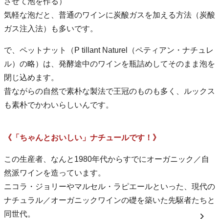
させて泡を作る）
気軽な泡だと、普通のワインに炭酸ガスを加える方法（炭酸
ガス注入法）も多いです。
で、ペットナット（P tillant Naturel（ペティアン・ナチュレ
ル）の略）は、発酵途中のワインを瓶詰めしてそのまま泡を
閉じ込めます。
昔ながらの自然で素朴な製法で王冠のものも多く、ルックス
も素朴でかわいらしいんです。
《「ちゃんとおいしい」ナチュールです！》
この生産者、なんと1980年代からすでにオーガニック／自
然派ワインを造っています。
ニコラ・ジョリーやマルセル・ラピエールといった、現代の
ナチュラル／オーガニックワインの礎を築いた先駆者たちと
同世代。