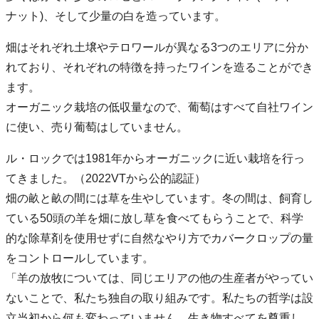
ナット)、そして少量の白を造っています。
畑はそれぞれ土壌やテロワールが異なる3つのエリアに分か
れており、それぞれの特徴を持ったワインを造ることができ
ます。
オーガニック栽培の低収量なので、葡萄はすべて自社ワイン
に使い、売り葡萄はしていません。
ル・ロックでは1981年からオーガニックに近い栽培を行っ
てきました。（2022VTから公的認証）
畑の畝と畝の間には草を生やしています。冬の間は、飼育し
ている50頭の羊を畑に放し草を食べてもらうことで、科学
的な除草剤を使用せずに自然なやり方でカバークロップの量
をコントロールしています。
「羊の放牧については、同じエリアの他の生産者がやってい
ないことで、私たち独自の取り組みです。私たちの哲学は設
立当初から何も変わっていません。生き物すべてを尊重し、