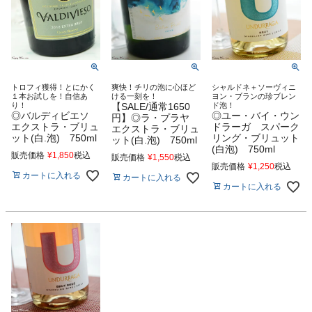
トロフィ獲得！とにかく
爽快！チリの泡に心ほど
シャルドネ＋ソーヴィニ
１本お試しを！自信あ
ける一刻を！
ヨン・ブランの珍ブレン
り！
【SALE/通常1650
ド泡！
◎バルディビエソ
◎ユー・バイ・ウン
円】◎ラ・プラヤ
エクストラ・ブリュ
ドラーガ スパーク
エクストラ・ブリュ
ット(白.泡) 750ml
リング・ブリュット
ット(白.泡) 750ml
(白泡) 750ml
販売価格
¥
1,850
税込
販売価格
¥
1,550
税込
販売価格
¥
1,250
税込
カートに入れる
カートに入れる
カートに入れる