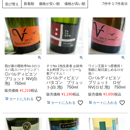
新着順
価格が安い順
価格が高い順
7
件中
1
-
7
件表示
並び替え
我が家の開栓率No.1のコ
チリNo.1泡生産者 お財布
ワイン王国５つ星獲得！
スパ高スパークリング！
＆お料理フレンドリーな
気軽に毎日楽しめるロゼ
◎バルディビエソ
新アイテム！
泡！
◎バルディビエソ
◎バルディビエソ
ブリュット NV(白.
パタゴン ブリュッ
ブリュット ロゼ
泡) 750ml
ト(白.泡) 750ml
NV(ロゼ.泡) 750ml
販売価格
¥
1,210
税込
販売価格
¥
1,190
税込
販売価格
¥
1,650
税込
カートに入れる
カートに入れる
カートに入れる