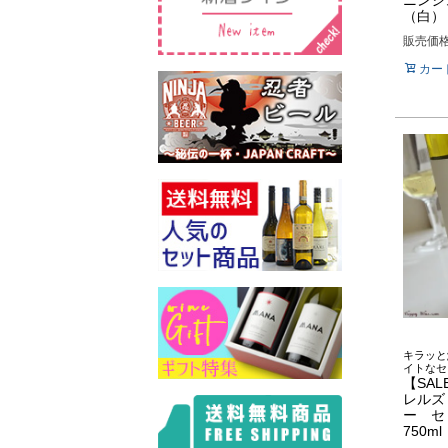
ニンシ
（白） 
販売価
カー
キラッと
イトなセ
【SAL
レルズ
ー セ
750ml