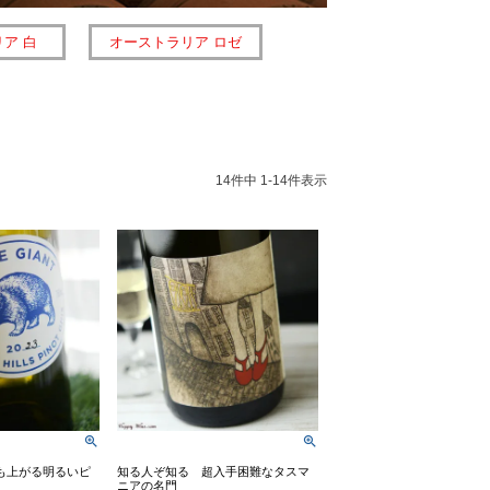
ア 白
オーストラリア ロゼ
14
件中
1
-
14
件表示
も上がる明るいピ
知る人ぞ知る 超入手困難なタスマ
ニアの名門