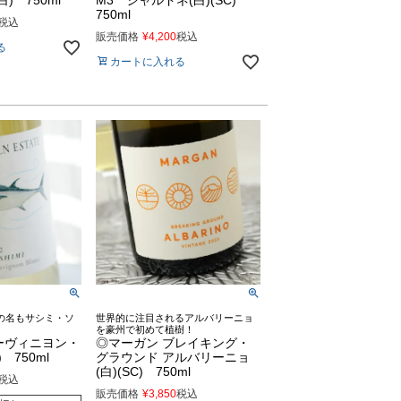
) 750ml
M3 シャルドネ(白)(SC)
750ml
税込
販売価格
¥
4,200
税込
る
カートに入れる
の名もサシミ・ソ
世界的に注目されるアルバリーニョ
を豪州で初めて植樹！
ーヴィニヨン・
◎マーガン ブレイキング・
 750ml
グラウンド アルバリーニョ
(白)(SC) 750ml
税込
販売価格
¥
3,850
税込