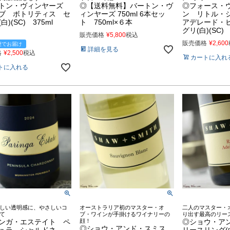
トン・ヴィンヤーズ
◎【送料無料】バートン・ヴ
◎フォース・
ブ ボトリティス セ
ィンヤーズ 750ml 6本セッ
ン リトル・
白)(SC) 375ml
ト 750ml×６本
アデレード・
グリ(白)(SC) 
販売価格
¥
5,800
税込
販売価格
¥
2,600
便でお届け
詳細を見る
格
¥
2,500
税込
カートに入れ
トに入れる
しい透明感に、やさしいコ
オーストラリア初のマスター・オ
二人のマスター・
て
ブ・ワインが手掛けるワイナリーの
り出す最高のリー
ンガ・エステイト ペ
顔！
◎ショウ・ア
◎ショウ・アンド・スミス