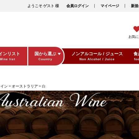
ようこそ ゲスト 様
会員ログイン
マイページ
新規
お気に
インリスト
国から選ぶ
ノンアルコール / ジュース
食
Wine list
Country
Non Alcohol / Juice
fo
ワイン
オーストラリア
白