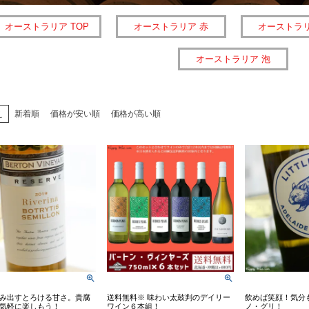
オーストラリア TOP
オーストラリア 赤
オーストラリ
オーストラリア 泡
え
新着順
価格が安い順
価格が高い順
み出すとろける甘さ。貴腐
送料無料※ 味わい太鼓判のデイリー
飲めば笑顔！気分
気軽に楽しもう！
ワイン６本組！
ノ・グリ！