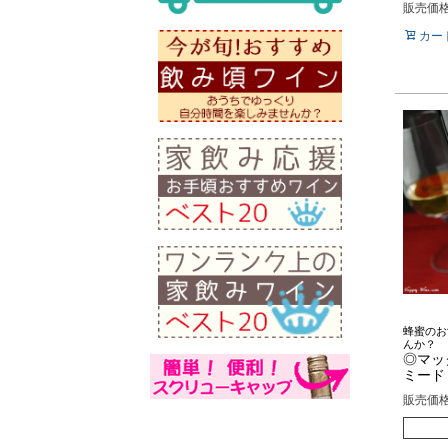
販売価
カー
蜂蜜のお
んか？
◎マッ
ミード 
販売価