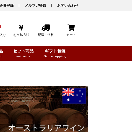
会員登録
メルマガ登録
お問い合わせ
入り
お支払方法
配送・送料
カート
品
セット商品
ギフト包装
od
set wine
Gift wrapping