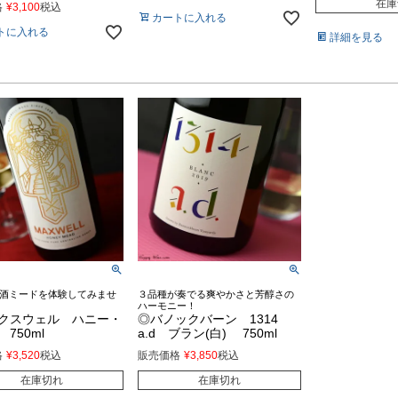
在庫
格
¥
3,100
税込
カートに入れる
トに入れる
詳細を見る
酒ミードを体験してみませ
３品種が奏でる爽やかさと芳醇さの
ハーモニー！
クスウェル ハニー・
◎バノックバーン 1314
750ml
a.d ブラン(白) 750ml
格
¥
3,520
税込
販売価格
¥
3,850
税込
在庫切れ
在庫切れ