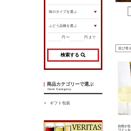
円 〜
円 まで
並び替
検索する
商品カテゴリーで選ぶ
Item Category
ギフト包装
自然が生
ワインを