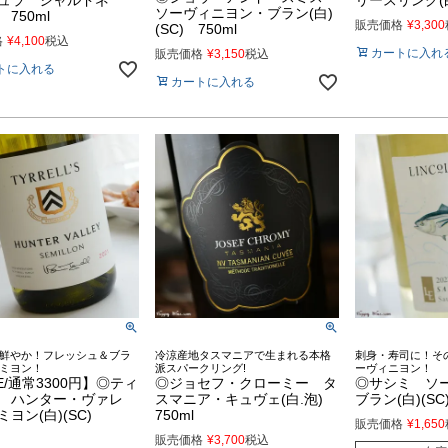
ュラ シャルドネ
リースリング(白
ソーヴィニヨン・ブラン(白)
750ml
販売価格
¥
3,300
(SC) 750ml
格
¥
4,100
税込
カートに入れ
販売価格
¥
3,150
税込
トに入れる
カートに入れる
鮮やか！フレッシュ＆ブラ
冷涼産地タスマニアで生まれる本格
刺身・寿司に！そ
ミヨン！
派スパークリング!
ーヴィニヨン！
E/通常3300円】◎ティ
◎ジョセフ・クローミー タ
◎サシミ ソ
 ハンター・ヴァレ
スマニア・キュヴェ(白.泡)
ブラン(白)(SC)
ミヨン(白)(SC)
750ml
販売価格
¥
1,650
販売価格
¥
3,700
税込