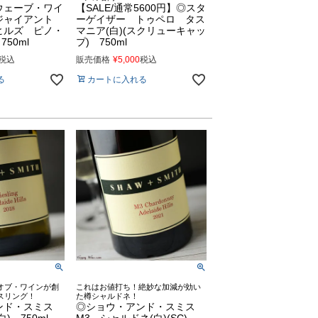
ウェーブ・ワイ
【SALE/通常5600円】◎スタ
ジャイアント
ーゲイザー トゥペロ タス
ヒルズ ピノ・
マニア(白)(スクリューキャッ
750ml
プ) 750ml
税込
販売価格
¥
5,000
税込
る
カートに入れる
オブ・ワインが創
これはお値打ち！絶妙な加減が効い
スリング！
た樽シャルドネ！
ンド・スミス
◎ショウ・アンド・スミス