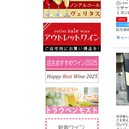
◎バー
リザー
ミヨン(
NEW
クール
販売価
カー
冷涼地ら
クを添え
◎パリ