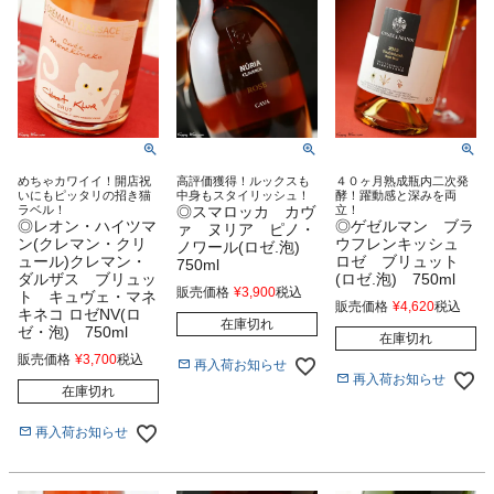
めちゃカワイイ！開店祝
高評価獲得！ルックスも
４０ヶ月熟成瓶内二次発
いにもピッタリの招き猫
中身もスタイリッシュ！
酵！躍動感と深みを両
ラベル！
◎スマロッカ カヴ
立！
◎レオン・ハイツマ
◎ゲゼルマン ブラ
ァ ヌリア ピノ・
ン(クレマン・クリ
ウフレンキッシュ
ノワール(ロゼ.泡)
ュール)クレマン・
ロゼ ブリュット
750ml
ダルザス ブリュッ
(ロゼ.泡) 750ml
販売価格
¥
3,900
税込
ト キュヴェ・マネ
販売価格
¥
4,620
税込
キネコ ロゼNV(ロ
在庫切れ
ゼ・泡) 750ml
在庫切れ
販売価格
¥
3,700
税込
再入荷お知らせ
再入荷お知らせ
在庫切れ
再入荷お知らせ