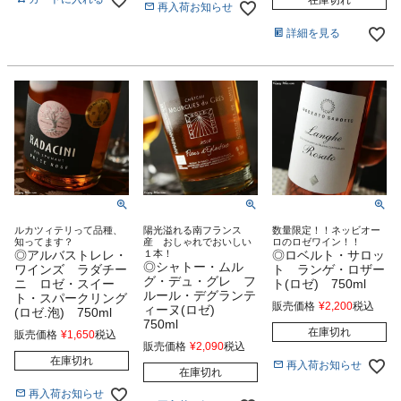
再入荷お知らせ
詳細を見る
ルカツィテリって品種、
陽光溢れる南フランス
数量限定！！ネッビオー
知ってます？
産 おしゃれでおいしい
ロのロゼワイン！！
◎アルバストレレ・
１本！
◎ロベルト・サロッ
◎シャトー・ムル
ワインズ ラダチー
ト ランゲ・ロザー
グ・デュ・グレ フ
ニ ロゼ・スイー
ト(ロゼ) 750ml
ルール・デグランテ
ト・スパークリング
販売価格
¥
2,200
税込
ィーヌ(ロゼ)
(ロゼ.泡) 750ml
750ml
在庫切れ
販売価格
¥
1,650
税込
販売価格
¥
2,090
税込
在庫切れ
再入荷お知らせ
在庫切れ
再入荷お知らせ