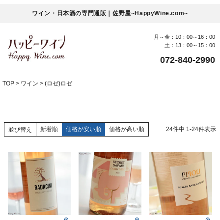
ワイン・日本酒の専門通販｜佐野屋~HappyWine.com~
月～金：10：00～16：00
土：13：00～15：00
072-840-2990
TOP
ワイン
(ロゼ)ロゼ
新着順
価格が安い順
価格が高い順
24
件中
1
-
24
件表示
並び替え