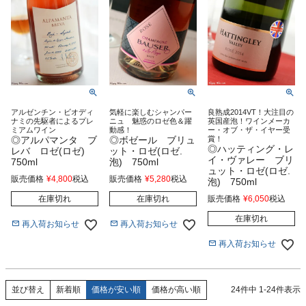
アルゼンチン・ビオディ
気軽に楽しむシャンパー
良熟成2014VT！大注目の
ナミの先駆者によるプレ
ニュ 魅惑のロゼ色＆躍
英国産泡！ワインメーカ
ミアムワイン
動感！
ー・オブ・ザ・イヤー受
◎アルパマンタ ブ
◎ボゼール ブリュ
賞！
◎ハッティング・レ
レバ ロゼ(ロゼ)
ット・ロゼ(ロゼ.
イ・ヴァレー ブリ
750ml
泡) 750ml
ュット・ロゼ(ロゼ.
販売価格
¥
4,800
税込
販売価格
¥
5,280
税込
泡) 750ml
在庫切れ
在庫切れ
販売価格
¥
6,050
税込
在庫切れ
再入荷お知らせ
再入荷お知らせ
再入荷お知らせ
新着順
価格が安い順
価格が高い順
24
件中
1
-
24
件表示
並び替え