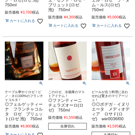
750ml
ブリュット(ロゼ.
ム・ルス(ロゼ)
泡) 750ml
750ml
販売価格
¥
3,700
税込
販売価格
¥
4,300
税込
販売価格
¥
5,000
税込
カートに入れる
カートに入れる
カートに入れる
テーブル華やぐロゼ！ピ
このロゼ、冷蔵庫のマス
ビールが合う料理に合わ
ノ・ネロ100%のフランチ
トアイテム！
せれば驚きのマリアージ
ャコルタ！
◎ファンティーニ
ュ！
◎フェルゲッティー
◎◎ボデガ・イヌリ
チェラズオーロ(ロ
ナ フランチャコル
エータ メディオデ
ゼ) 750ml
タ ロゼ ブリュッ
ィア ロサド(ロ
販売価格
¥
1,550
税込
ト(ロゼ.泡) 750ml
ゼ) wiir0036f00
販売価格
¥
6,900
税込
在庫切れ
販売価格
¥
1,595
税込
カートに入れる
在庫切れ