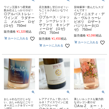
ワイン王国５つ星実績
店主激推し甘口ロゼ！い
旨味爆弾！飲んだらスゴ
飲み応えしっかりロゼ！
ちごミルクみたいなワイ
イんです！
◎アルバストレレ・
ン！？
◎ヴィニエティ・デ
◎ブルース・ジャッ
ワインズ ラダチー
ル・ヴルトゥーレ
ク シークレット・
ニ メルロー ロゼ
ピポリ ロザート
サファリ キャンデ
(ロゼ) 750ml
バジリカータ(ロ
ィーロゼ (ロゼ)
ゼ) 750ml
販売価格
¥
1,320
税込
(SC) 750ml
販売価格
¥
2,090
税込
カートに入れる
販売価格
¥
1,450
税込
カートに入れる
カートに入れる
おしゃれなだけじゃな
レアアイテム！甘いカベ
美しいルックスも魅力的
い、おしゃれなにごり！
ルネ！アイスワインに近
なオレゴン産ロゼ
オーガニック＆ヴィーガ
いアウスレーゼ
◎A to Z エー・ト
ン認証
◎ケスター・ヴォル