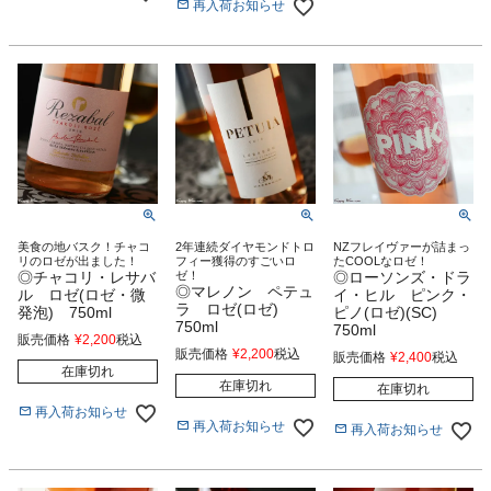
再入荷お知らせ
美食の地バスク！チャコ
2年連続ダイヤモンドトロ
NZフレイヴァーが詰まっ
リのロゼが出ました！
フィー獲得のすごいロ
たCOOLなロゼ！
◎チャコリ・レサバ
ゼ！
◎ローソンズ・ドラ
◎マレノン ペテュ
ル ロゼ(ロゼ・微
イ・ヒル ピンク・
ラ ロゼ(ロゼ)
発泡) 750ml
ピノ(ロゼ)(SC)
750ml
750ml
販売価格
¥
2,200
税込
販売価格
¥
2,200
税込
販売価格
¥
2,400
税込
在庫切れ
在庫切れ
在庫切れ
再入荷お知らせ
再入荷お知らせ
再入荷お知らせ