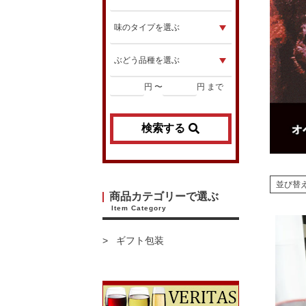
円 〜
円 まで
検索する
並び替
商品カテゴリーで選ぶ
Item Category
ギフト包装