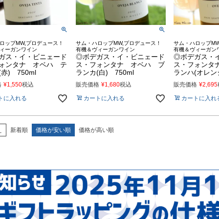
ロップMW,プロデュース！
サム・ハロップMW,プロデュース！
サム・ハロップMW
ィーガンワイン
有機＆ヴィーガンワイン
有機＆ヴィーガン
ガス・イ・ビニェード
◎ボデガス・イ・ビニェード
◎ボデガス・
ォンタナ オベハ テ
ス・フォンタナ オベハ ブ
ス・フォンタ
赤) 750ml
ランカ(白) 750ml
ランハ(オレンジ
格
¥
1,550
税込
販売価格
¥
1,680
税込
販売価格
¥
2,695
トに入れる
カートに入れる
カートに入れ
え
新着順
価格が安い順
価格が高い順