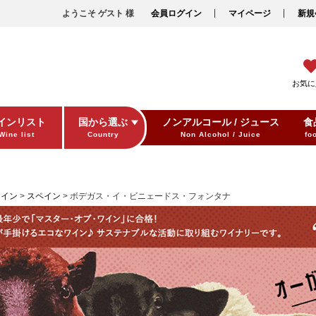
ようこそ ゲスト 様
会員ログイン
マイページ
新規
お気に
インリスト
国から選ぶ
ノンアルコール / ジュース
食
Wine list
Country
Non Alcohol / Juice
fo
ワイン
スペイン
ボデガス・イ・ビニェードス・フォンタナ