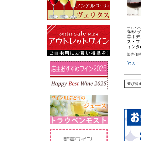
サム・ハ
有機＆ヴ
◎ボデ
ス・フ
ィンタ(
販売価
カー
並び替