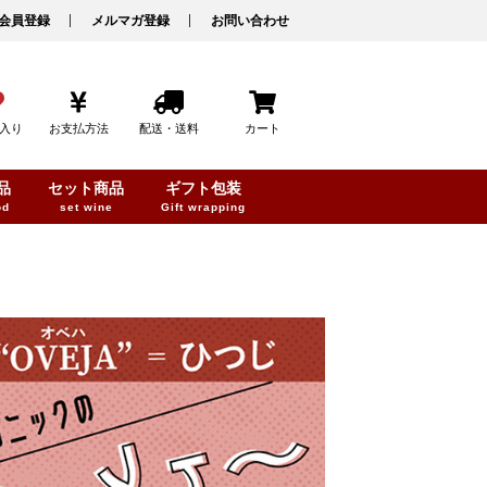
会員登録
メルマガ登録
お問い合わせ
入り
お支払方法
配送・送料
カート
品
セット商品
ギフト包装
od
set wine
Gift wrapping