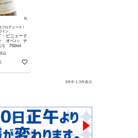
,プロデュース！
ワイン
イ・ビニェード
ナ オベハ ナ
) 750ml
税込
る
3
件中
1
-
3
件表示