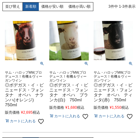
新着順
価格が安い順
価格が高い順
3
件中
1
-
3
件表示
並び替え
サム・ハロップMW,プロ
サム・ハロップMW,プロ
サム・ハロップMW,プロ
デュース！有機＆ヴィー
デュース！有機＆ヴィー
デュース！有機＆ヴィー
ガンワイン
ガンワイン
ガンワイン
◎ボデガス・イ・ビ
◎ボデガス・イ・ビ
◎ボデガス・イ・ビ
ニェードス・フォン
ニェードス・フォン
ニェードス・フォン
タナ オベハ ナラ
タナ オベハ ブラ
タナ オベハ ティ
ンハ(オレンジ)
ンカ(白) 750ml
ンタ(赤) 750ml
750ml
販売価格
¥
1,680
税込
販売価格
¥
1,550
税込
販売価格
¥
2,695
税込
カートに入れる
カートに入れる
カートに入れる